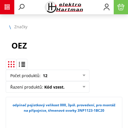
Značky
OEZ
Počet produktů
:
12
Řazení produktů
:
Kód vzest.
odpínač pojistkový velikost 000, 3pól. provedení, pro montáž
na přípojnice, třmenové svorky 3NP1123-1BC20