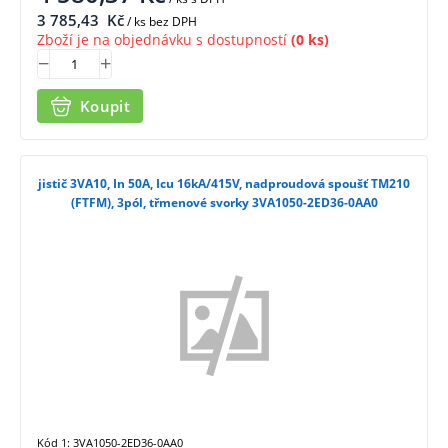
3 785,43
Kč
/ ks bez DPH
Zboží je na objednávku s dostupností
(0 ks)
Koupit
jistič 3VA10, In 50A, Icu 16kA/415V, nadproudová spoušť TM210
(FTFM), 3pól, třmenové svorky 3VA1050-2ED36-0AA0
Kód 1: 3VA1050-2ED36-0AA0