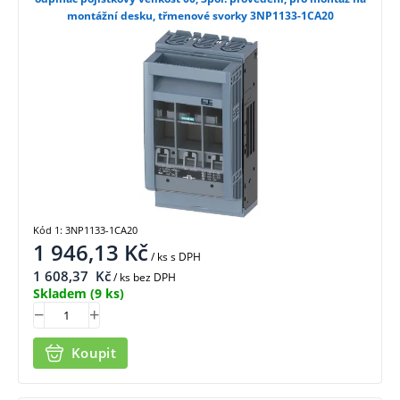
montážní desku, třmenové svorky 3NP1133-1CA20
Kód 1: 3NP1133-1CA20
1 946,13
Kč
/ ks
s DPH
1 608,37
Kč
/ ks bez DPH
Skladem
(9 ks)
Koupit