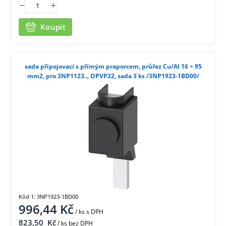
Koupit
sada připojovací s přímým praporcem, průřez Cu/Al 16 ÷ 95
mm2, pro 3NP1123.., OPVP22, sada 3 ks /3NP1923-1BD00/
Kód 1: 3NP1923-1BD00
996,44
Kč
/ ks
s DPH
823,50
Kč
/ ks bez DPH