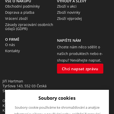
VŠE O NÁKUPU
VÝHODY A SLEVY
Obchodní podmínky
Zboží v akci
Doprava a platba
Zboží novinky
Vrácení zboží
Zboží výprodej
Zásady zpracování osobních
údajů (GDPR)
O FIRMĚ
NAPIŠTE NÁM
O nás
Chcete nám něco sdělit o
Kontakty
našich produktech nebo e-
shopu? Neváhejte napsat.
Chci napsat zprávu
Jiří Hartman
Tyršova 143, 552 03 Česká
Skalice, CZ
Soubory cookies
Obchodní rejstřík vedený u
Krajského soudu v Hradci
Soubory cookie používáme ke shromažďování a analýze
Králové, oddíl A, vložka 18553