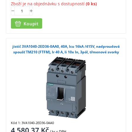
Zboží je na objednávku s dostupností
(0 ks)
Koupit
jistič 3VA1040-2ED36-0AA0, 40A, Icu 16kA /415V, nadproudová
spoušť TM210 (FTFM), Ir 40 A, Ii 10x In, 3pól, třmenové svorky
Kód 1: 3VA1040-2ED36-0AA0
4 580,37
Kč
/ ks
s DPH