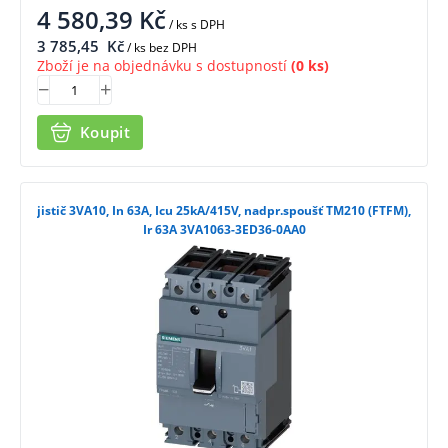
4 580,39
Kč
/ ks
s DPH
3 785,45
Kč
/ ks bez DPH
Zboží je na objednávku s dostupností
(0 ks)
Koupit
jistič 3VA10, In 63A, Icu 25kA/415V, nadpr.spoušť TM210 (FTFM),
Ir 63A 3VA1063-3ED36-0AA0