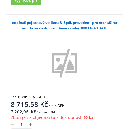
Koupit
odpínač pojistkový velikost 3, 3pól. provedení, pro montáž na
montážní desku, šroubové svorky 3NP1163-1DA10
Kód 1: 3NP1163-1DA10
8 715,58
Kč
/ ks
s DPH
7 202,96
Kč
/ ks bez DPH
Zboží je na objednávku s dostupností
(0 ks)