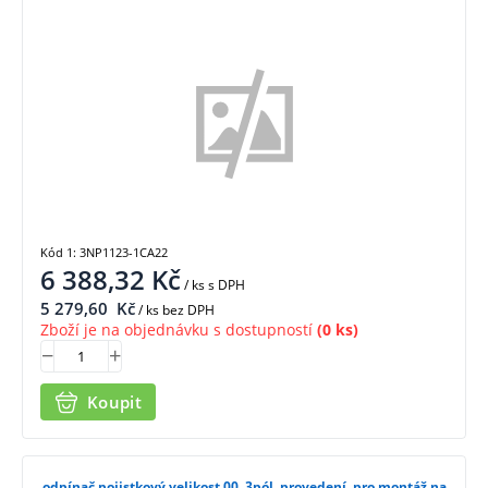
1CA22
Kód 1: 3NP1123-1CA22
6 388,32
Kč
/ ks
s DPH
5 279,60
Kč
/ ks bez DPH
Zboží je na objednávku s dostupností
(0 ks)
Koupit
odpínač pojistkový velikost 00, 3pól. provedení, pro montáž na