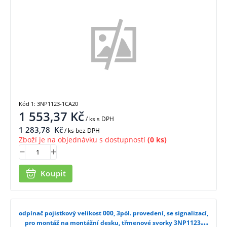
Kód 1: 3NP1123-1CA20
1 553,37
Kč
/ ks
s DPH
1 283,78
Kč
/ ks bez DPH
Zboží je na objednávku s dostupností
(0 ks)
Koupit
odpínač pojistkový velikost 000, 3pól. provedení, se signalizací,
pro montáž na montážní desku, třmenové svorky 3NP1123-