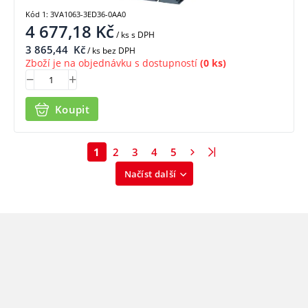
Kód 1: 3VA1063-3ED36-0AA0
4 677,18
Kč
/ ks
s DPH
3 865,44
Kč
/ ks bez DPH
Zboží je na objednávku s dostupností
(0 ks)
Koupit
1
2
3
4
5
Načíst další