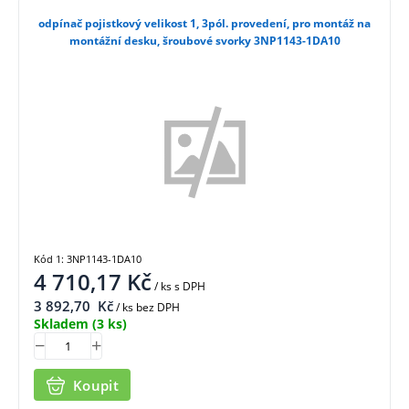
odpínač pojistkový velikost 1, 3pól. provedení, pro montáž na
montážní desku, šroubové svorky 3NP1143-1DA10
Kód 1: 3NP1143-1DA10
4 710,17
Kč
/ ks
s DPH
3 892,70
Kč
/ ks bez DPH
Skladem
(3 ks)
Koupit