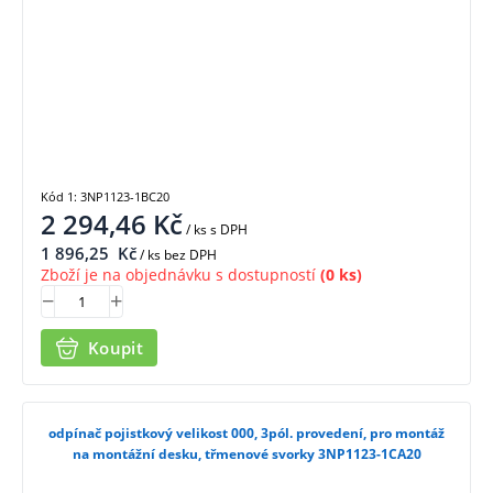
Kód 1: 3NP1123-1BC20
2 294,46
Kč
/ ks
s DPH
1 896,25
Kč
/ ks bez DPH
Zboží je na objednávku s dostupností
(0 ks)
Koupit
odpínač pojistkový velikost 000, 3pól. provedení, pro montáž
na montážní desku, třmenové svorky 3NP1123-1CA20