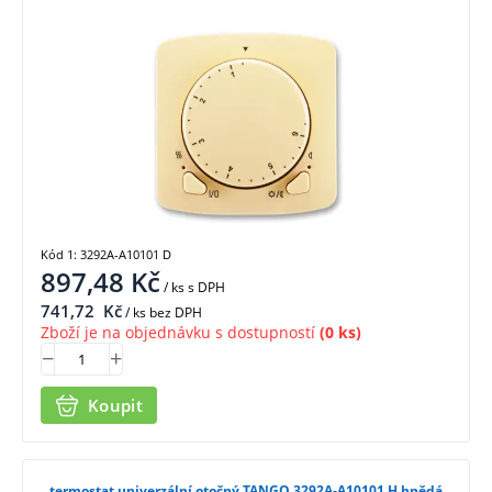
Kód 1: 3292A-A10101 D
897,48
Kč
/ ks
s DPH
741,72
Kč
/ ks bez DPH
Zboží je na objednávku s dostupností
(0 ks)
Koupit
termostat univerzální otočný TANGO 3292A-A10101 H hnědá