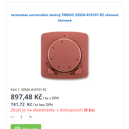
termostat univerzální otočný TANGO 3292A-A10101 R2 vřesová
červená
Kód 1: 3292A-A10101 R2
897,48
Kč
/ ks
s DPH
741,72
Kč
/ ks bez DPH
Zboží je na objednávku s dostupností
(0 ks)