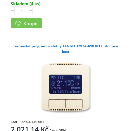
Skladem
(4 ks)
Koupit
termostat programovatelný TANGO 3292A-A10301 C slonová
kost
Kód 1: 3292A-A10301 C
2 021,14
Kč
/ ks
s DPH