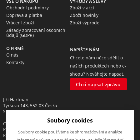
VŠE O NÁKUPU
VÝHODY A SLEVY
Obchodní podmínky
Zboží v akci
Doprava a platba
Zboží novinky
Vrácení zboží
Zboží výprodej
Zásady zpracování osobních
údajů (GDPR)
O FIRMĚ
NAPIŠTE NÁM
O nás
Chcete nám něco sdělit o
Kontakty
našich produktech nebo e-
shopu? Neváhejte napsat.
Chci napsat zprávu
Jiří Hartman
Tyršova 143, 552 03 Česká
Skalice, CZ
Soubory cookies
Obchodní rejstřík vedený u
Krajského soudu v Hradci
Soubory cookie používáme ke shromažďování a analýze
Králové, oddíl A, vložka 18553