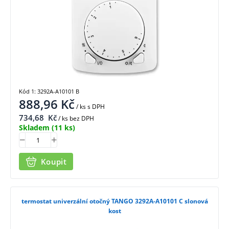
Kód 1: 3292A-A10101 B
888,96
Kč
/ ks
s DPH
734,68
Kč
/ ks bez DPH
Skladem
(11 ks)
Koupit
termostat univerzální otočný TANGO 3292A-A10101 C slonová
kost