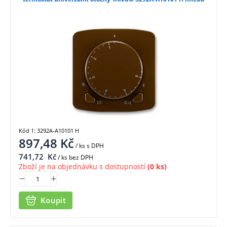
Kód 1: 3292A-A10101 H
897,48
Kč
/ ks
s DPH
741,72
Kč
/ ks bez DPH
Zboží je na objednávku s dostupností
(0 ks)
Koupit