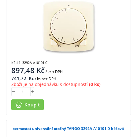
Kód 1: 3292A-A10101 C
897,48
Kč
/ ks
s DPH
741,72
Kč
/ ks bez DPH
Zboží je na objednávku s dostupností
(0 ks)
Koupit
termostat univerzální otočný TANGO 3292A-A10101 D béžová