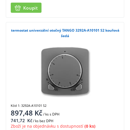
Koupit
termostat univerzální otočný TANGO 3292A-A10101 S2 kouřová
šedá
Kód 1: 3292A-A10101 S2
897,48
Kč
/ ks
s DPH
741,72
Kč
/ ks bez DPH
Zboží je na objednávku s dostupností
(0 ks)