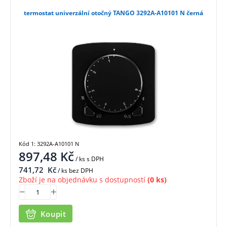
termostat univerzální otočný TANGO 3292A-A10101 N černá
Kód 1: 3292A-A10101 N
897,48
Kč
/ ks
s DPH
741,72
Kč
/ ks bez DPH
Zboží je na objednávku s dostupností
(0 ks)
Koupit