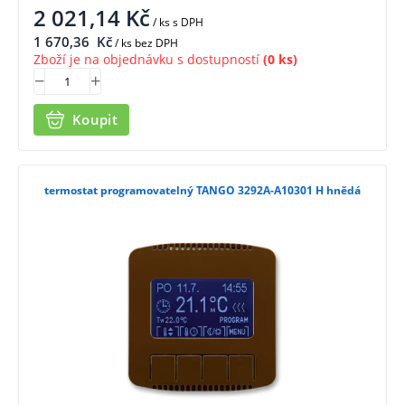
2 021,14
Kč
/ ks
s DPH
1 670,36
Kč
/ ks bez DPH
Zboží je na objednávku s dostupností
(0 ks)
Koupit
termostat programovatelný TANGO 3292A-A10301 H hnědá