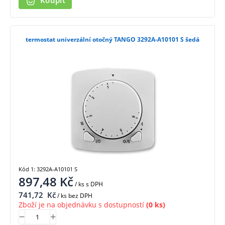
Koupit
termostat univerzální otočný TANGO 3292A-A10101 S šedá
Kód 1: 3292A-A10101 S
897,48
Kč
/ ks
s DPH
741,72
Kč
/ ks bez DPH
Zboží je na objednávku s dostupností
(0 ks)