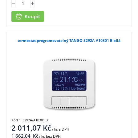
Koupit
termostat programovatelný TANGO 3292A-A10301 B bílá
Kód 1: 3292A-A10301 B
2 011,07
Kč
/ ks
s DPH
1 662,04
Kč
/ ks bez DPH