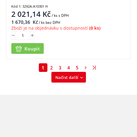
Kód 1: 3292A-A10301 H
2 021,14
Kč
/ ks
s DPH
1 670,36
Kč
/ ks bez DPH
Zboží je na objednávku s dostupností
(0 ks)
Koupit
1
2
3
4
5
Načíst další