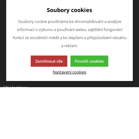
Doprava a platba
Zboží novinky
Soubory cookies
Vrácení zboží
Zboží výprodej
Zásady zpracování osobních
Soubory cookie používáme ke shromažďování a analýze
údajů (GDPR)
informací o výkonu a používání webu, zajištění fungování
O FIRMĚ
NAPIŠTE NÁM
funkcí ze sociálních médií a ke zlepšení a přizpůsobení obsahu
O nás
Chcete nám něco sdělit o
a reklam.
Kontakty
našich produktech nebo e-
Zamítnout vše
Povolit cookies
shopu? Neváhejte napsat.
Chci napsat zprávu
Nastavení cookies
Jiří Hartman
Tyršova 143, 552 03 Česká
Skalice, CZ
Obchodní rejstřík vedený u
Krajského soudu v Hradci
Králové, oddíl A, vložka 18553