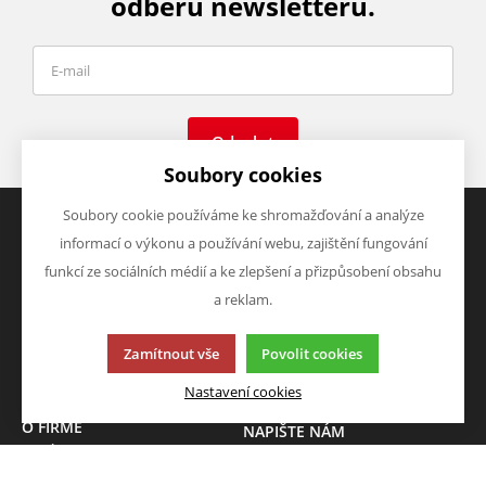
odběru newsletteru.
Odeslat
Soubory cookies
Soubory cookie používáme ke shromažďování a analýze
informací o výkonu a používání webu, zajištění fungování
VŠE O NÁKUPU
VÝHODY A SLEVY
funkcí ze sociálních médií a ke zlepšení a přizpůsobení obsahu
Obchodní podmínky
Zboží v akci
a reklam.
Doprava a platba
Zboží novinky
Vrácení zboží
Zboží výprodej
Zamítnout vše
Povolit cookies
Zásady zpracování osobních
údajů (GDPR)
Nastavení cookies
O FIRMĚ
NAPIŠTE NÁM
O nás
Chcete nám něco sdělit o
Kontakty