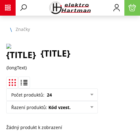
Značky
{TITLE}
{longText}
Počet produktů
:
24
Řazení produktů
:
Kód vzest.
Žádný produkt k zobrazení