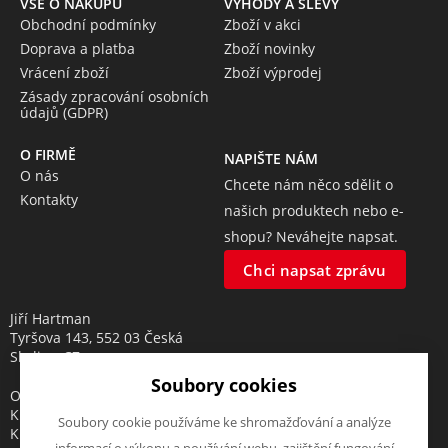
VŠE O NÁKUPU
VÝHODY A SLEVY
Obchodní podmínky
Zboží v akci
Doprava a platba
Zboží novinky
Vrácení zboží
Zboží výprodej
Zásady zpracování osobních
údajů (GDPR)
O FIRMĚ
NAPIŠTE NÁM
O nás
Chcete nám něco sdělit o
Kontakty
našich produktech nebo e-
shopu? Neváhejte napsat.
Chci napsat zprávu
Jiří Hartman
Tyršova 143, 552 03 Česká
Skalice, CZ
Soubory cookies
Obchodní rejstřík vedený u
Krajského soudu v Hradci
Soubory cookie používáme ke shromažďování a analýze
Králové, oddíl A, vložka 18553