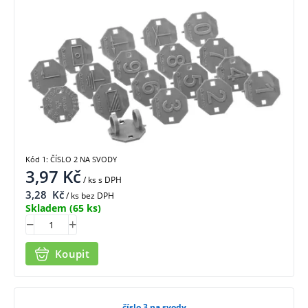
Kód 1: ČÍSLO 2 NA SVODY
3,97
Kč
/ ks
s DPH
3,28
Kč
/ ks bez DPH
Skladem
(65 ks)
Koupit
číslo 3 na svody