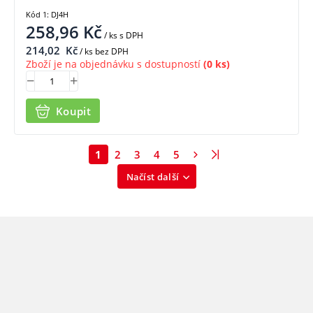
Kód 1: DJ4H
258,96
Kč
/ ks
s DPH
214,02
Kč
/ ks bez DPH
Zboží je na objednávku s dostupností
(0 ks)
Koupit
1
2
3
4
5
Načíst další