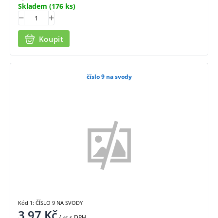
Skladem
(176 ks)
Koupit
číslo 9 na svody
Kód 1: ČÍSLO 9 NA SVODY
3,97
Kč
/ ks
s DPH