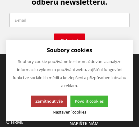
odběru newsletteru.
Odeslat
Soubory cookies
Soubory cookie používáme ke shromažďování a analýze
informací o výkonu a používání webu, zajištění fungování
VŠE O NÁKUPU
VÝHODY A SLEVY
funkcí ze sociálních médií a ke zlepšení a přizpůsobení obsahu
Obchodní podmínky
Zboží v akci
a reklam.
Doprava a platba
Zboží novinky
Vrácení zboží
Zboží výprodej
Zamítnout vše
Povolit cookies
Zásady zpracování osobních
údajů (GDPR)
Nastavení cookies
O FIRMĚ
NAPIŠTE NÁM
O nás
Chcete nám něco sdělit o
Kontakty