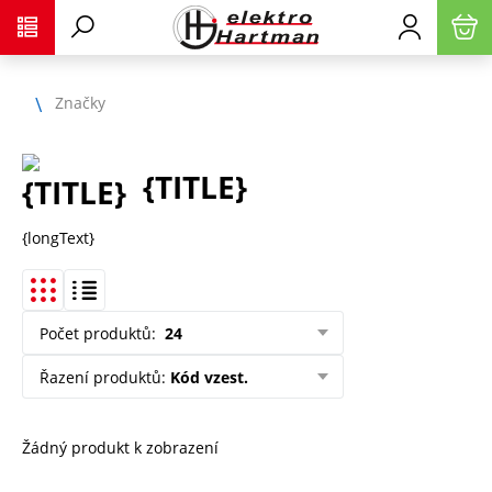
Značky
{TITLE}
{longText}
Počet produktů
:
24
Řazení produktů
:
Kód vzest.
Žádný produkt k zobrazení