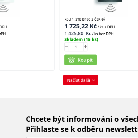
Kód 1: STE IS180-2 ČERNÁ
1 725,22
Kč
 DPH
/ ks
s DPH
1 425,80
Kč
 DPH
/ ks bez DPH
Skladem
(15 ks)
Koupit
Načíst další
Chcete být informováni o vše
Přihlaste se k odběru newslett