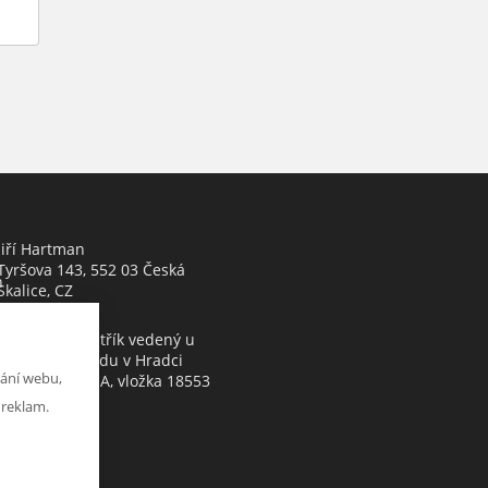
Jiří Hartman
Tyršova 143, 552 03 Česká
h
Skalice, CZ
Obchodní rejstřík vedený u
Krajského soudu v Hradci
ání webu,
Králové, oddíl A, vložka 18553
 reklam.