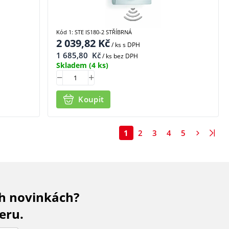
Kód 1: STE IS180-2 STŘÍBRNÁ
2 039,82
Kč
/ ks
s DPH
1 685,80
Kč
/ ks bez DPH
Skladem
(4 ks)
Koupit
1
2
3
4
5
ch novinkách?
eru.