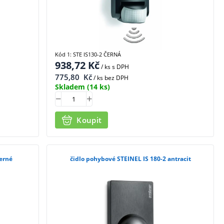
Kód 1: STE IS130-2 ČERNÁ
938,72
Kč
/ ks
s DPH
775,80
Kč
/ ks bez DPH
Skladem
(14 ks)
Koupit
černé
čidlo pohybové STEINEL IS 180-2 antracit