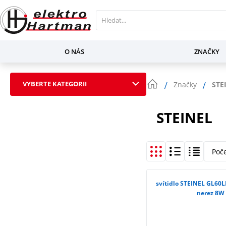
O NÁS
ZNAČKY
VYBERTE KATEGORII
Značky
STE
STEINEL
Poč
svítidlo STEINEL GL60L
nerez 8W