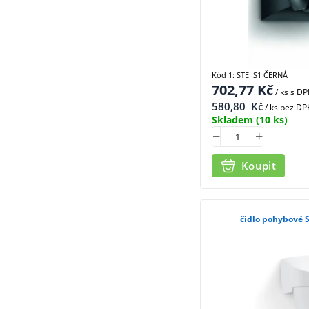
Kód 1: STE IS1 ČERNÁ
702,77
Kč
/ ks
s D
580,80
Kč
/ ks bez DP
Skladem
(10 ks)
Koupit
čidlo pohybové S