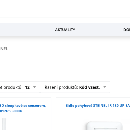
AKTUALITY
DOP
INEL
et produktů
:
12
Řazení produktů
:
Kód vzest.
ED sloupkové se senzorem,
čidlo pohybové STEINEL IR 180 UP EA
 812lm 3000K