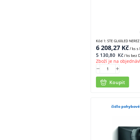
Kód 1: STE GL60LED NEREZ
6 208,27
Kč
/ ks
s
5 130,80
Kč
/ ks bez
Zboží je na objednáv
Koupit
čidlo pohybové