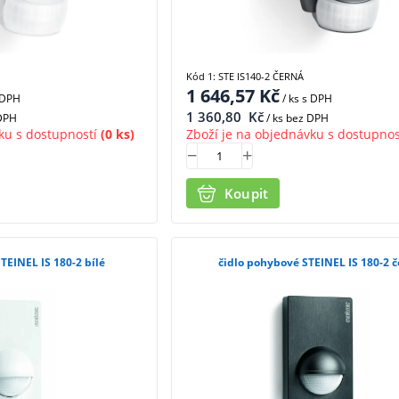
Kód 1: STE IS140-2 ČERNÁ
1 646,57
Kč
 DPH
/ ks
s DPH
1 360,80
Kč
 DPH
/ ks bez DPH
ku s dostupností
(0 ks)
Zboží je na objednávku s dostupnos
Koupit
TEINEL IS 180-2 bílé
čidlo pohybové STEINEL IS 180-2 