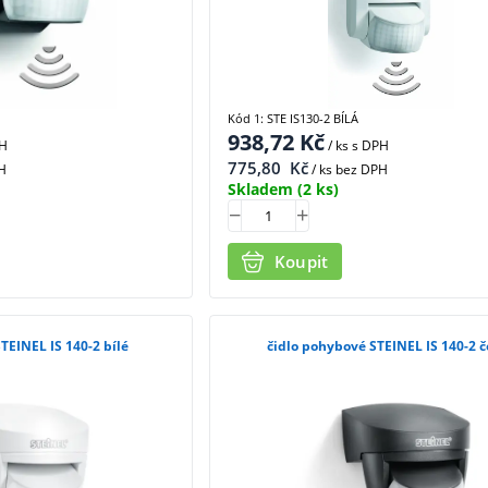
Kód 1: STE IS130-2 BÍLÁ
938,72
Kč
PH
/ ks
s DPH
775,80
Kč
H
/ ks bez DPH
Skladem
(2 ks)
Koupit
TEINEL IS 140-2 bílé
čidlo pohybové STEINEL IS 140-2 