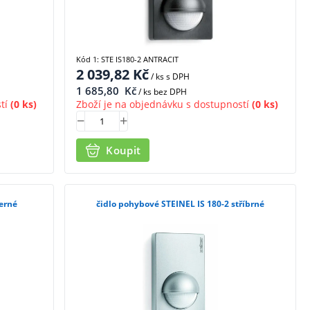
Kód 1: STE IS180-2 ANTRACIT
2 039,82
Kč
/ ks
s DPH
1 685,80
Kč
/ ks bez DPH
tí
(0 ks)
Zboží je na objednávku s dostupností
(0 ks)
Koupit
černé
čidlo pohybové STEINEL IS 180-2 stříbrné