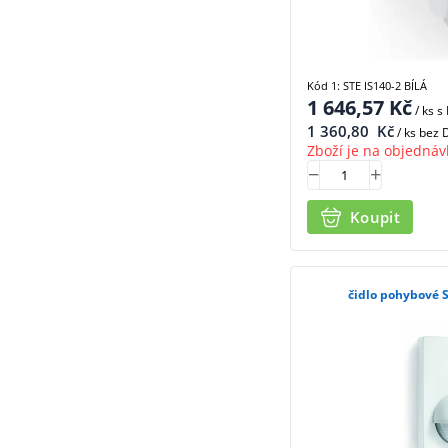
Kód 1: STE IS140-2 BÍLÁ
1 646,57
Kč
/ ks
s
1 360,80
Kč
/ ks bez
Zboží je na objednáv
Koupit
čidlo pohybové S