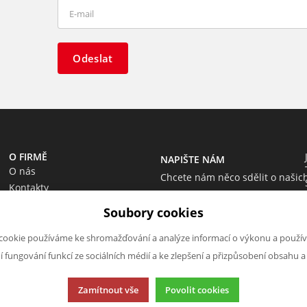
Odeslat
O FIRMĚ
NAPIŠTE NÁM
O nás
Chcete nám něco sdělit o našic
Kontakty
produktech nebo e-shopu?
Soubory cookies
Neváhejte napsat.
Chci napsat zprávu
cookie používáme ke shromažďování a analýze informací o výkonu a použív
ní fungování funkcí ze sociálních médií a ke zlepšení a přizpůsobení obsahu a
Zamítnout vše
Povolit cookies