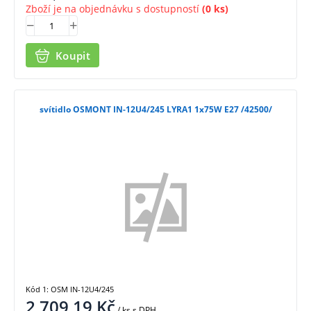
Zboží je na objednávku s dostupností
(0 ks)
Koupit
svítidlo OSMONT IN-12U4/245 LYRA1 1x75W E27 /42500/
Kód 1: OSM IN-12U4/245
2 709,19
Kč
/ ks
s DPH