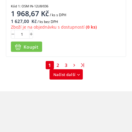
Kód 1: OSM IN-12U8/036
1 968,67
Kč
/ ks
s DPH
1 627,00
Kč
/ ks bez DPH
Zboží je na objednávku s dostupností
(0 ks)
Koupit
1
2
3
Načíst další