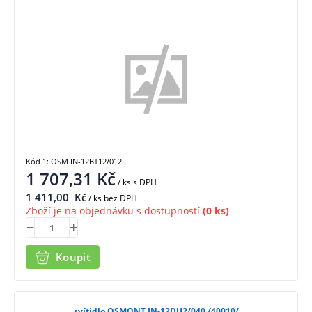
Kód 1: OSM IN-12BT12/012
1 707,31
Kč
/ ks
s DPH
1 411,00
Kč
/ ks bez DPH
Zboží je na objednávku s dostupností
(0 ks)
Koupit
svítidlo OSMONT IN-12DU2/040 /40010/