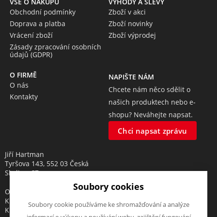
VŠE O NÁKUPU
VÝHODY A SLEVY
Obchodní podmínky
Zboží v akci
Doprava a platba
Zboží novinky
Vrácení zboží
Zboží výprodej
Zásady zpracování osobních
údajů (GDPR)
O FIRMĚ
NAPIŠTE NÁM
O nás
Chcete nám něco sdělit o
Kontakty
našich produktech nebo e-
shopu? Neváhejte napsat.
Chci napsat zprávu
Jiří Hartman
Tyršova 143, 552 03 Česká
Skalice, CZ
Soubory cookies
Obchodní rejstřík vedený u
Krajského soudu v Hradci
Soubory cookie používáme ke shromažďování a analýze
Králové, oddíl A, vložka 18553