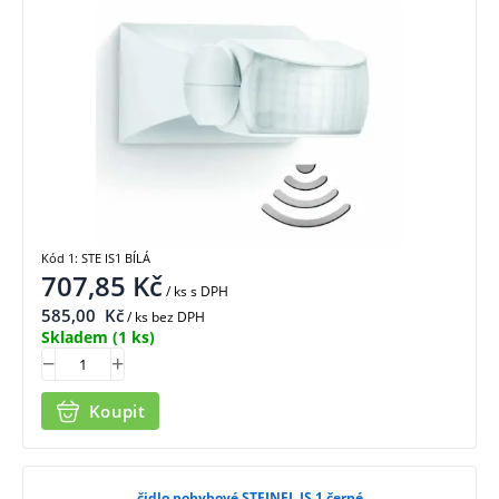
Kód 1: STE IS1 BÍLÁ
707,85
Kč
/ ks
s DPH
585,00
Kč
/ ks bez DPH
Skladem
(1 ks)
Koupit
čidlo pohybové STEINEL IS 1 černé