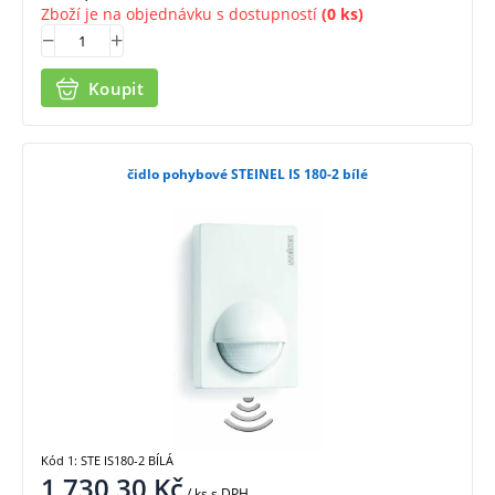
Zboží je na objednávku s dostupností
(0 ks)
Koupit
čidlo pohybové STEINEL IS 180-2 bílé
Kód 1: STE IS180-2 BÍLÁ
1 730,30
Kč
/ ks
s DPH