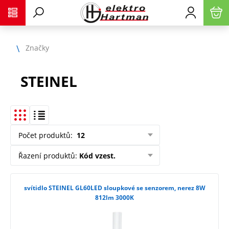
Značky
STEINEL
Počet produktů
:
12
Řazení produktů
:
Kód vzest.
svítidlo STEINEL GL60LED sloupkové se senzorem, nerez 8W
812lm 3000K