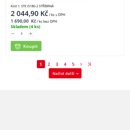
Kód 1: STE IS180-2 STŘÍBRNÁ
2 044,90
Kč
/ ks
s DPH
1 690,00
Kč
/ ks bez DPH
Skladem
(4 ks)
Koupit
1
2
3
4
5
Načíst další