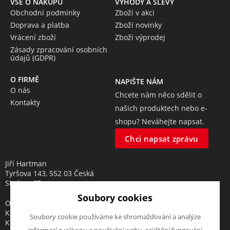
VŠE O NÁKUPU
VÝHODY A SLEVY
Obchodní podmínky
Zboží v akci
Doprava a platba
Zboží novinky
Vrácení zboží
Zboží výprodej
Zásady zpracování osobních
údajů (GDPR)
O FIRMĚ
NAPIŠTE NÁM
O nás
Chcete nám něco sdělit o
Kontakty
našich produktech nebo e-
shopu? Neváhejte napsat.
Chci napsat zprávu
Jiří Hartman
Tyršova 143, 552 03 Česká
Skalice, CZ
Soubory cookies
Obchodní rejstřík vedený u
Krajského soudu v Hradci
Soubory cookie používáme ke shromažďování a analýze
Králové, oddíl A, vložka 18553