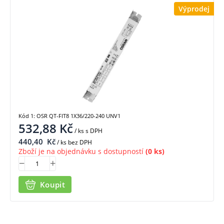
Výprodej
Kód 1: OSR QT-FIT8 1X36/220-240 UNV1
532,88
Kč
/ ks
s DPH
440,40
Kč
/ ks bez DPH
Zboží je na objednávku s dostupností
(0 ks)
Koupit