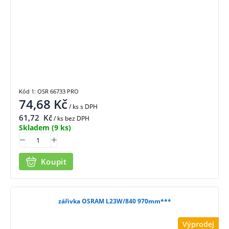
Kód 1: OSR 66733 PRO
74,68
Kč
/ ks
s DPH
61,72
Kč
/ ks bez DPH
Skladem
(9 ks)
Koupit
zářivka OSRAM L23W/840 970mm***
Výprodej