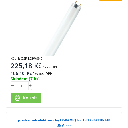
Kód 1: OSR L23W/840
225,18
Kč
/ ks
s DPH
186,10
Kč
/ ks bez DPH
Skladem
(7 ks)
Koupit
předřadník elektronický OSRAM QT-FIT8 1X36/220-240
UNV1***