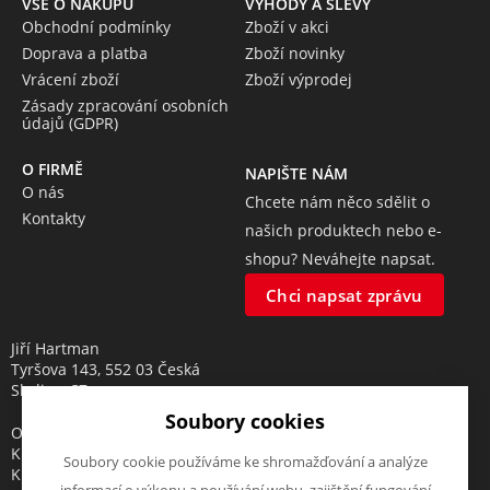
VŠE O NÁKUPU
VÝHODY A SLEVY
Obchodní podmínky
Zboží v akci
Doprava a platba
Zboží novinky
Vrácení zboží
Zboží výprodej
Zásady zpracování osobních
údajů (GDPR)
O FIRMĚ
NAPIŠTE NÁM
O nás
Chcete nám něco sdělit o
Kontakty
našich produktech nebo e-
shopu? Neváhejte napsat.
Chci napsat zprávu
Jiří Hartman
Tyršova 143, 552 03 Česká
Skalice, CZ
Soubory cookies
Obchodní rejstřík vedený u
Krajského soudu v Hradci
Soubory cookie používáme ke shromažďování a analýze
Králové, oddíl A, vložka 18553