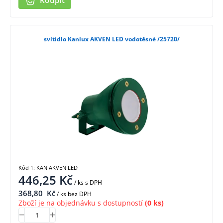
Koupit
svítidlo Kanlux AKVEN LED vodotěsné /25720/
Kód 1: KAN AKVEN LED
446,25
Kč
/ ks
s DPH
368,80
Kč
/ ks bez DPH
Zboží je na objednávku s dostupností
(0 ks)