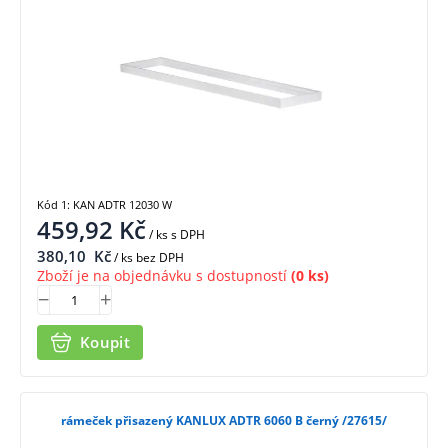
Kód 1: KAN ADTR 12030 W
459,92
Kč
/ ks
s DPH
380,10
Kč
/ ks bez DPH
Zboží je na objednávku s dostupností
(0 ks)
Koupit
rámeček přisazený KANLUX ADTR 6060 B černý /27615/