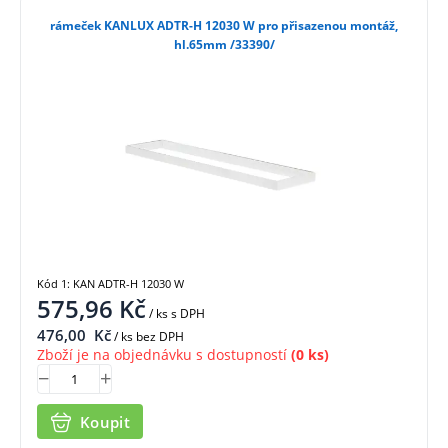
rámeček KANLUX ADTR-H 12030 W pro přisazenou montáž,
hl.65mm /33390/
Kód 1: KAN ADTR-H 12030 W
575,96
Kč
/ ks
s DPH
476,00
Kč
/ ks bez DPH
Zboží je na objednávku s dostupností
(0 ks)
Koupit