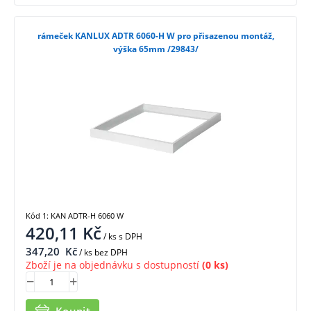
rámeček KANLUX ADTR 6060-H W pro přisazenou montáž,
výška 65mm /29843/
Kód 1: KAN ADTR-H 6060 W
420,11
Kč
/ ks
s DPH
347,20
Kč
/ ks bez DPH
Zboží je na objednávku s dostupností
(0 ks)