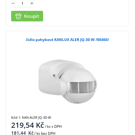
Koupit
čidlo pohybové KANLUX ALER JQ-30-W /00460/
Kód 1: KAN ALER JQ-30-W
219,54
Kč
/ ks
s DPH
181,44
Kč
/ ks bez DPH