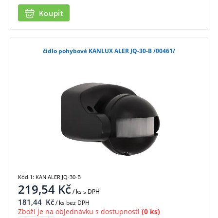
Koupit
čidlo pohybové KANLUX ALER JQ-30-B /00461/
Kód 1: KAN ALER JQ-30-B
219,54
Kč
/ ks
s DPH
181,44
Kč
/ ks bez DPH
Zboží je na objednávku s dostupností
(0 ks)