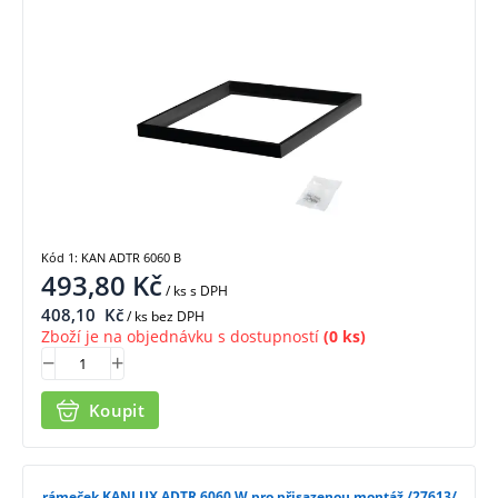
Kód 1: KAN ADTR 6060 B
493,80
Kč
/ ks
s DPH
408,10
Kč
/ ks bez DPH
Zboží je na objednávku s dostupností
(0 ks)
Koupit
rámeček KANLUX ADTR 6060 W pro přisazenou montáž /27613/