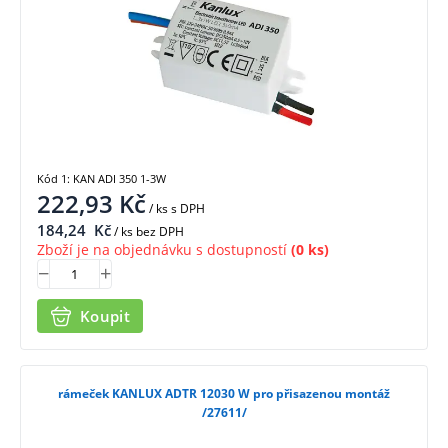
Kód 1: KAN ADI 350 1-3W
222,93
Kč
/ ks
s DPH
184,24
Kč
/ ks bez DPH
Zboží je na objednávku s dostupností
(0 ks)
Koupit
rámeček KANLUX ADTR 12030 W pro přisazenou montáž
/27611/