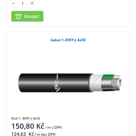
Koupit
kabel 1-AYKY-J 4x50
Kód 1: AYKY-J 4x50
150,80
Kč
/ m
s DPH
124,63
Kč
/ m bez DPH