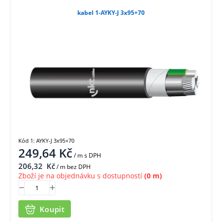
kabel 1-AYKY-J 3x95+70
Kód 1: AYKY-J 3x95+70
249,64
Kč
/ m
s DPH
206,32
Kč
/ m bez DPH
Zboží je na objednávku s dostupností
(0 m)
Koupit