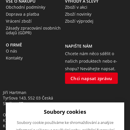
VŠE O NÁKUPU
VÝHODY A SLEVY
Obchodní podmínky
Zboží v akci
Doprava a platba
Zboží novinky
Vrácení zboží
Zboží výprodej
Zásady zpracování osobních
údajů (GDPR)
O FIRMĚ
NAPIŠTE NÁM
O nás
Chcete nám něco sdělit o
Kontakty
našich produktech nebo e-
shopu? Neváhejte napsat.
Chci napsat zprávu
Jiří Hartman
Tyršova 143, 552 03 Česká
Skalice, CZ
Soubory cookies
Obchodní rejstřík vedený u
Krajského soudu v Hradci
Soubory cookie používáme ke shromažďování a analýze
Králové, oddíl A, vložka 18553