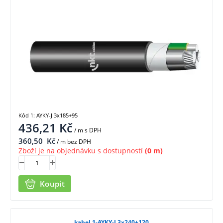
Kód 1: AYKY-J 3x185+95
436,21
Kč
/ m
s DPH
360,50
Kč
/ m bez DPH
Zboží je na objednávku s dostupností
(0 m)
Koupit
kabel 1-AYKY-J 3x240+120