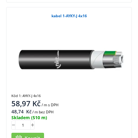
kabel 1-AYKY-J 4x16
Kód 1: AYKY-J 4x16
58,97
Kč
/ m
s DPH
48,74
Kč
/ m bez DPH
Skladem
(510 m)