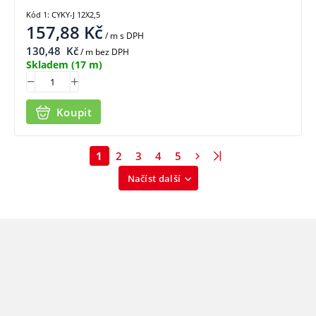
Kód 1: CYKY-J 12X2,5
157,88
Kč
/ m
s DPH
130,48
Kč
/ m bez DPH
Skladem
(17 m)
Koupit
1
2
3
4
5
Načíst další