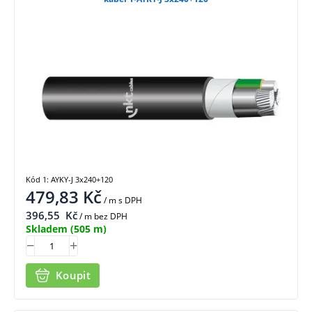
Kód 1: AYKY-J 3x240+120
479,83
Kč
/ m
s DPH
396,55
Kč
/ m bez DPH
Skladem
(505 m)
Koupit