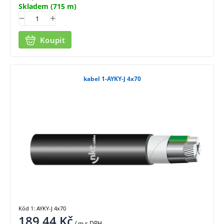
Skladem
(715 m)
Koupit
kabel 1-AYKY-J 4x70
Kód 1: AYKY-J 4x70
189,44
Kč
/ m
s DPH