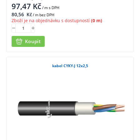
97,47
Kč
/ m
s DPH
80,56
Kč
/ m bez DPH
Zboží je na objednávku s dostupností
(0 m)
Koupit
kabel CYKY-J 12x2,5