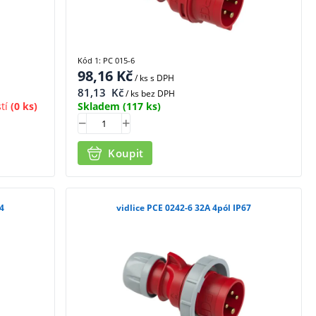
Kód 1: PC 015-6
98,16
Kč
/ ks
s DPH
81,13
Kč
/ ks bez DPH
tí
(0 ks)
Skladem
(117 ks)
Koupit
44
vidlice PCE 0242-6 32A 4pól IP67