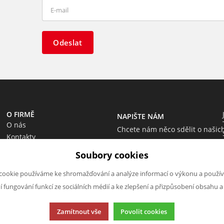
Odeslat
O FIRMĚ
NAPIŠTE NÁM
O nás
Chcete nám něco sdělit o našic
Kontakty
produktech nebo e-shopu?
Soubory cookies
Neváhejte napsat.
Chci napsat zprávu
cookie používáme ke shromažďování a analýze informací o výkonu a použív
ní fungování funkcí ze sociálních médií a ke zlepšení a přizpůsobení obsahu a
Zamítnout vše
Povolit cookies