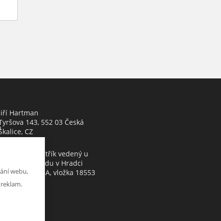
Jiří Hartman
Tyršova 143, 552 03 Česká
h
Skalice, CZ
Obchodní rejstřík vedený u
Krajského soudu v Hradci
ání webu,
Králové, oddíl A, vložka 18553
 reklam.