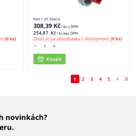
Kód 1: PC 0242-6
308,39
Kč
/ ks
s DPH
254,87
Kč
/ ks bez DPH
tí
(0 ks)
Zboží je na objednávku s dostupností
(0 ks)
Koupit
1
2
3
4
5
ch novinkách?
eru.