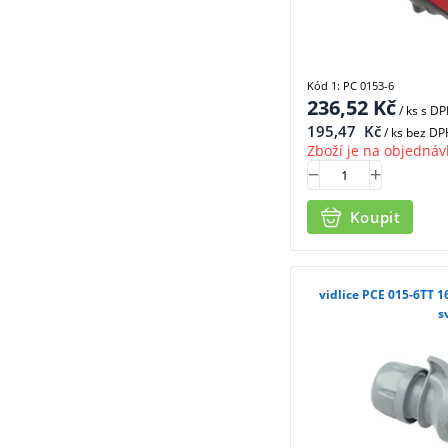
Kód 1: PC 0153-6
236,52
Kč
/ ks
s D
195,47
Kč
/ ks bez DP
Zboží je na objednáv
Koupit
vidlice PCE 015-6TT 
s