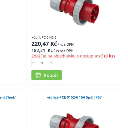
Kód 1: PC 0142-6
220,47
Kč
/ ks
s DPH
182,21
Kč
/ ks bez DPH
Zboží je na objednávku s dostupností
(0 ks)
Koupit
čení 7hod/
vidlice PCE 0152-6 16A 5pól IP67