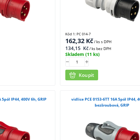
Kód 1: PC 014-7
162,32
Kč
/ ks
s DPH
134,15
Kč
/ ks bez DPH
Skladem
(11 ks)
Koupit
A 5pól IP44, 400V 6h, GRIP
vidlice PCE 0153-6TT 16A 5pól IP44, 4
bezšroubová, GRIP