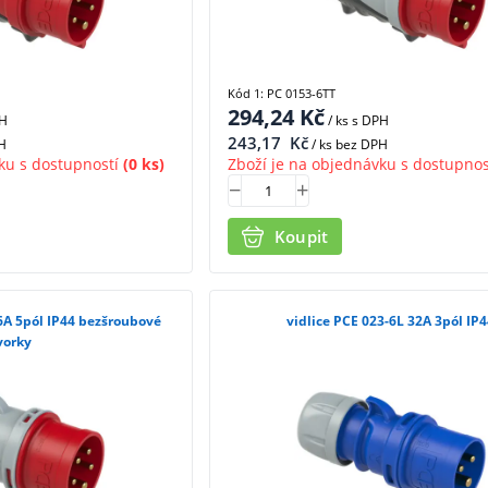
Kód 1: PC 0153-6TT
294,24
Kč
PH
/ ks
s DPH
243,17
Kč
H
/ ks bez DPH
ku s dostupností
(0 ks)
Zboží je na objednávku s dostupnos
Koupit
16A 5pól IP44 bezšroubové
vidlice PCE 023-6L 32A 3pól IP
vorky