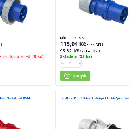
Kód 1: PC 013-6
115,94
Kč
PH
/ ks
s DPH
95,82
Kč
H
/ ks bez DPH
ku s dostupností
(0 ks)
Skladem
(23 ks)
Koupit
4-6L 16A 4pól IP44
vidlice PCE 014-7 16A 4pól IP44 /pooto