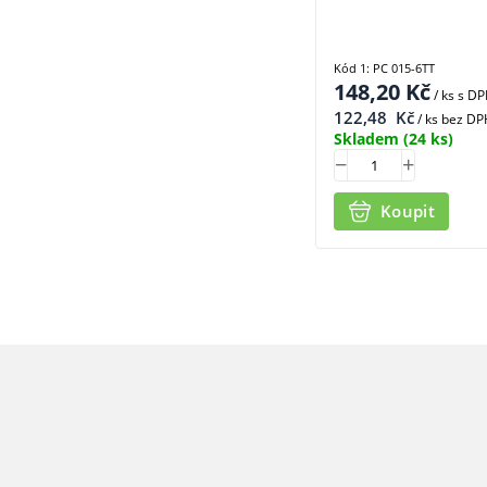
Kód 1: PC 015-6TT
148,20
Kč
/ ks
s D
122,48
Kč
/ ks bez DP
Skladem
(24 ks)
Koupit