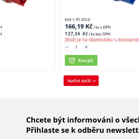
Kód 1: PC 023-6
166,19
Kč
PH
/ ks
s DPH
137,34
Kč
H
/ ks bez DPH
Zboží je na objednávku s dostupnos
Koupit
Načíst další
Chcete být informováni o vše
Přihlaste se k odběru newslett