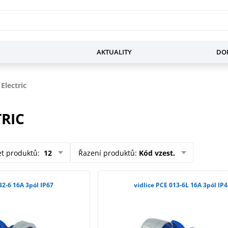
AKTUALITY
DOP
Electric
TRIC
et produktů
:
12
Řazení produktů
:
Kód vzest.
32-6 16A 3pól IP67
vidlice PCE 013-6L 16A 3pól IP