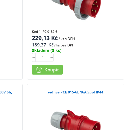
Kód 1: PC 0152-6
229,13
Kč
/ ks
s DPH
189,37
Kč
/ ks bez DPH
Skladem
(3 ks)
Koupit
00V 6h,
vidlice PCE 015-6L 16A 5pól IP44