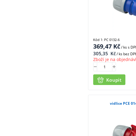
Kód 1: PC 0132-6
369,47
Kč
/ ks
s D
305,35
Kč
/ ks bez DP
Zboží je na objednáv
Koupit
vidlice PCE 01