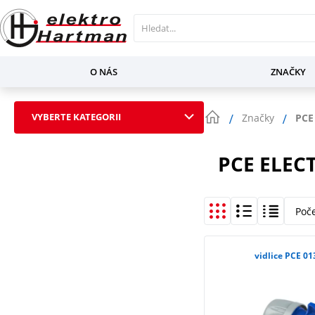
O NÁS
ZNAČKY
VYBERTE KATEGORII
Značky
PCE 
PCE ELEC
Poč
vidlice PCE 01