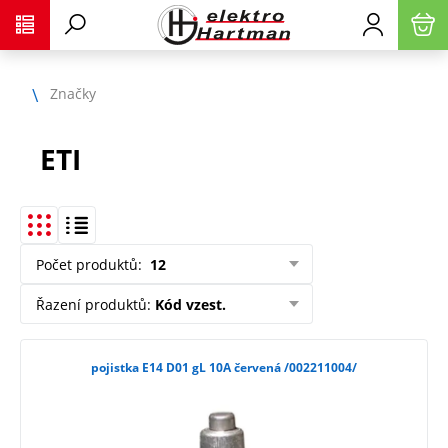
Značky
ETI
Počet produktů
:
12
Řazení produktů
:
Kód vzest.
pojistka E14 D01 gL 10A červená /002211004/