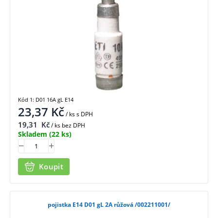
Kód 1: D01 16A gL E14
23,37
Kč
/ ks
s DPH
19,31
Kč
/ ks bez DPH
Skladem
(22 ks)
Koupit
pojistka E14 D01 gL 2A růžová /002211001/