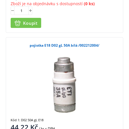
Zboží je na objednávku s dostupností
(0 ks)
Koupit
pojistka E18 D02 gL 50A bílá /002212004/
Kód 1: D02 50A gL E18
44,22
Kč
/ ks
s DPH