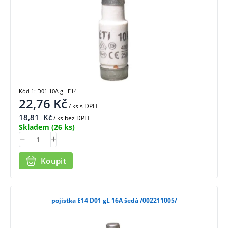
Kód 1: D01 10A gL E14
22,76
Kč
/ ks
s DPH
18,81
Kč
/ ks bez DPH
Skladem
(26 ks)
Koupit
pojistka E14 D01 gL 16A šedá /002211005/