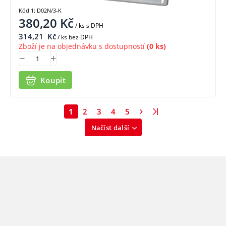
Kód 1: D02N/3-K
380,20
Kč
/ ks
s DPH
314,21
Kč
/ ks bez DPH
Zboží je na objednávku s dostupností
(0 ks)
Koupit
1
2
3
4
5
Načíst další