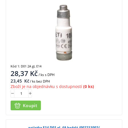
Kód 1: D01 2A gL E14
28,37
Kč
/ ks
s DPH
23,45
Kč
/ ks bez DPH
Zboží je na objednávku s dostupností
(0 ks)
Koupit
pojistka E14 D01 gL 4A hnědá /002211002/