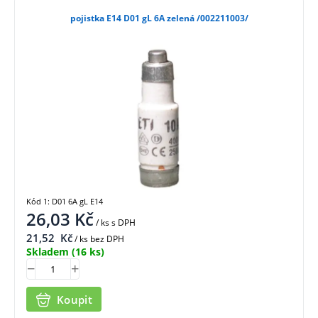
pojistka E14 D01 gL 6A zelená /002211003/
Kód 1: D01 6A gL E14
26,03
Kč
/ ks
s DPH
21,52
Kč
/ ks bez DPH
Skladem
(16 ks)
Koupit