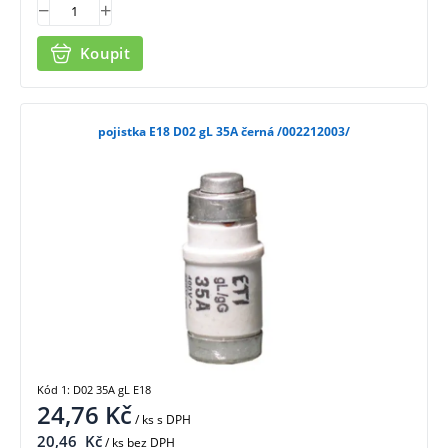
Koupit
pojistka E18 D02 gL 35A černá /002212003/
Kód 1: D02 35A gL E18
24,76
Kč
/ ks
s DPH
20,46
Kč
/ ks bez DPH