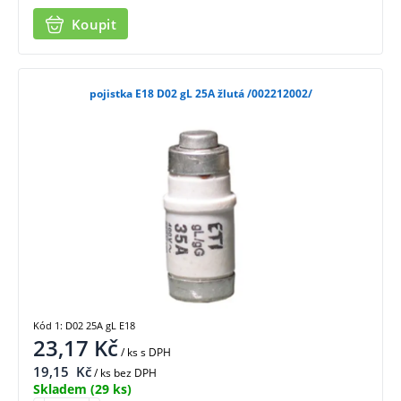
Koupit
pojistka E18 D02 gL 25A žlutá /002212002/
Kód 1: D02 25A gL E18
23,17
Kč
/ ks
s DPH
19,15
Kč
/ ks bez DPH
Skladem
(29 ks)