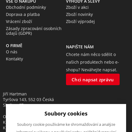
VŠE O NÁKUPU
VÝHODY A SLEVY
Obchodní podmínky
Zboží v akci
Doprava a platba
Zboží novinky
Vrácení zboží
Zboží výprodej
Zásady zpracování osobních
údajů (GDPR)
O FIRMĚ
NAPIŠTE NÁM
O nás
Chcete nám něco sdělit o
Kontakty
našich produktech nebo e-
shopu? Neváhejte napsat.
Chci napsat zprávu
Jiří Hartman
Tyršova 143, 552 03 Česká
Skalice, CZ
Soubory cookies
Obchodní rejstřík vedený u
Krajského soudu v Hradci
Soubory cookie používáme ke shromažďování a analýze
Králové, oddíl A, vložka 18553