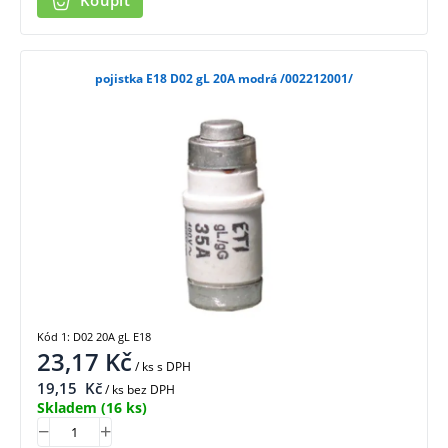
Koupit
pojistka E18 D02 gL 20A modrá /002212001/
Kód 1: D02 20A gL E18
23,17
Kč
/ ks
s DPH
19,15
Kč
/ ks bez DPH
Skladem
(16 ks)