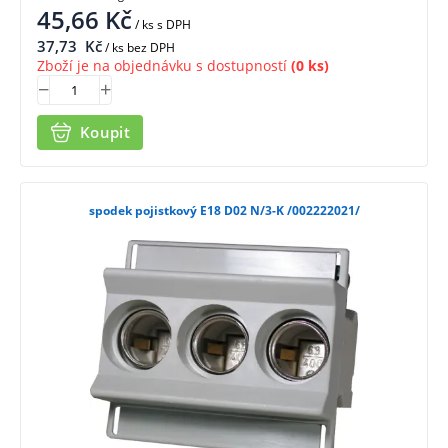
45,66
Kč
/ ks
s DPH
37,73
Kč
/ ks bez DPH
Zboží je na objednávku s dostupností
(0 ks)
Koupit
spodek pojistkový E18 D02 N/3-K /002222021/