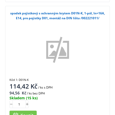
spodek pojistkový s ochranným krytem D01N-K, 1-pól, In=16A,
E14, pro pojistky D01, montáž na DIN lištu /002221011/
Kód 1: D01N-K
114,42
Kč
/ ks
s DPH
94,56
Kč
/ ks bez DPH
Skladem
(15 ks)