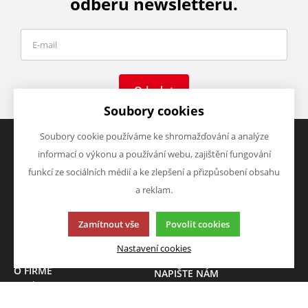
odběru newsletteru.
Odeslat
Soubory cookies
Soubory cookie používáme ke shromažďování a analýze
informací o výkonu a používání webu, zajištění fungování
VŠE O NÁKUPU
VÝHODY A SLEVY
funkcí ze sociálních médií a ke zlepšení a přizpůsobení obsahu
Obchodní podmínky
Zboží v akci
a reklam.
Doprava a platba
Zboží novinky
Vrácení zboží
Zboží výprodej
Zamítnout vše
Povolit cookies
Zásady zpracování osobních
údajů (GDPR)
Nastavení cookies
O FIRMĚ
NAPIŠTE NÁM
O nás
Chcete nám něco sdělit o
Kontakty