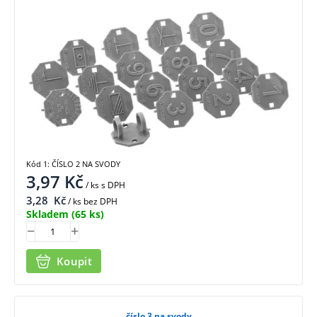
Kód 1: ČÍSLO 2 NA SVODY
3,97
Kč
/ ks
s DPH
3,28
Kč
/ ks bez DPH
Skladem
(65 ks)
Koupit
číslo 3 na svody