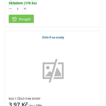
Skladem
(176 ks)
Koupit
číslo 9 na svody
Kód 1: ČÍSLO 9 NA SVODY
3,97
Kč
/ ks
s DPH