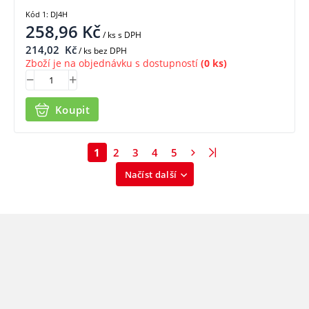
Kód 1: DJ4H
258,96
Kč
/ ks
s DPH
214,02
Kč
/ ks bez DPH
Zboží je na objednávku s dostupností
(0 ks)
Koupit
1
2
3
4
5
Načíst další