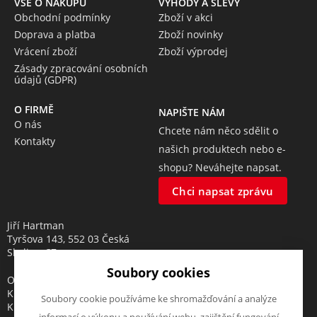
VŠE O NÁKUPU
VÝHODY A SLEVY
Obchodní podmínky
Zboží v akci
Doprava a platba
Zboží novinky
Vrácení zboží
Zboží výprodej
Zásady zpracování osobních
údajů (GDPR)
O FIRMĚ
NAPIŠTE NÁM
O nás
Chcete nám něco sdělit o
Kontakty
našich produktech nebo e-
shopu? Neváhejte napsat.
Chci napsat zprávu
Jiří Hartman
Tyršova 143, 552 03 Česká
Skalice, CZ
Soubory cookies
Obchodní rejstřík vedený u
Krajského soudu v Hradci
Soubory cookie používáme ke shromažďování a analýze
Králové, oddíl A, vložka 18553