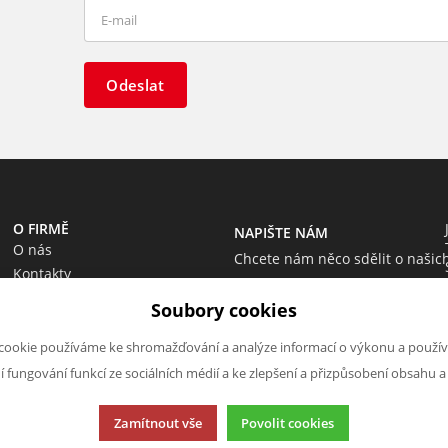
Odeslat
O FIRMĚ
NAPIŠTE NÁM
O nás
Chcete nám něco sdělit o našic
Kontakty
produktech nebo e-shopu?
Soubory cookies
Neváhejte napsat.
Chci napsat zprávu
cookie používáme ke shromažďování a analýze informací o výkonu a použív
ní fungování funkcí ze sociálních médií a ke zlepšení a přizpůsobení obsahu a
Zamítnout vše
Povolit cookies