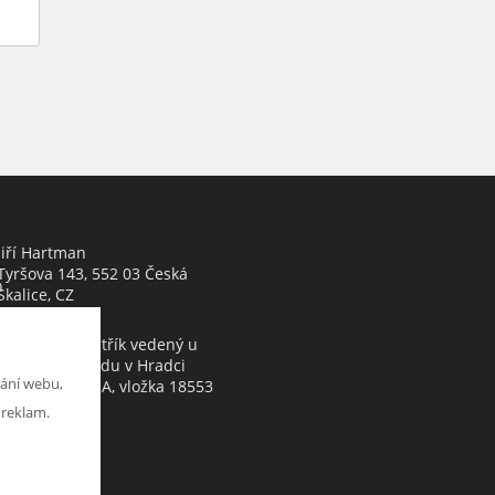
Jiří Hartman
Tyršova 143, 552 03 Česká
h
Skalice, CZ
Obchodní rejstřík vedený u
Krajského soudu v Hradci
ání webu,
Králové, oddíl A, vložka 18553
 reklam.