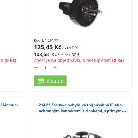
Kód 1: 1.214.77
125,45
Kč
/ ks
s DPH
103,68
Kč
/ ks bez DPH
tí
(0 ks)
Zboží je na objednávku s dostupností
(0 ks)
Koupit
214.85 Zásuvka pohyblivá trojnásobná IP 44 s
ochranným kontaktem, s clonkami, s přímým
vývodem, černá