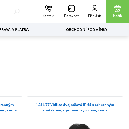
Kontakt
Porovnat
Přihlásit
Košík
RAVA A PLATBA
OBCHODNÍ PODMÍNKY
1.214.77 Vidlice dvojpólová IP 65 s ochranným
dem, černá
kontaktem, s přímým vývodem, černá