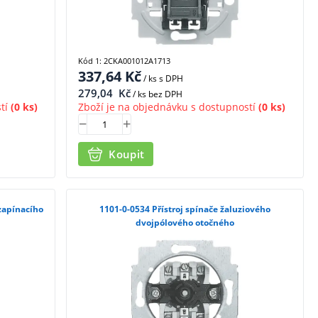
Kód 1: 2CKA001012A1713
337,64
Kč
/ ks
s DPH
279,04
Kč
/ ks bez DPH
tí
(0 ks)
Zboží je na objednávku s dostupností
(0 ks)
Koupit
1101-0-0534 Přístroj spínače žaluziového
dvojpólového otočného