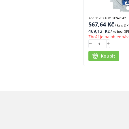
Kód 1: 2CKA001012A2042
567,64
Kč
/ ks
s D
469,12
Kč
/ ks bez DP
Zboží je na objednáv
Koupit