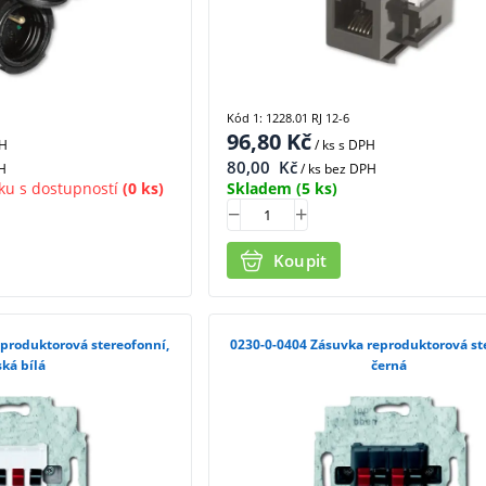
Kód 1: 1228.01 RJ 12-6
96,80
Kč
PH
/ ks
s DPH
80,00
Kč
H
/ ks bez DPH
ku s dostupností
(0 ks)
Skladem
(5 ks)
Koupit
0230-0-0404 Zásuvka reproduktorová stereofonní,
ská bílá
černá