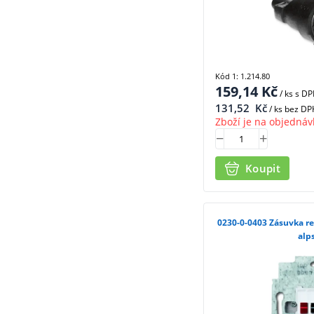
Kód 1: 1.214.80
159,14
Kč
/ ks
s D
131,52
Kč
/ ks bez DP
Zboží je na objednáv
Koupit
0230-0-0403 Zásuvka reproduktorová stereofonní,
alp