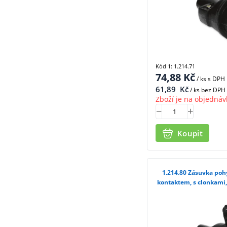
Kód 1: 1.214.71
74,88
Kč
/ ks
s DPH
61,89
Kč
/ ks bez DPH
Zboží je na objednáv
Koupit
1.214.80 Zásuvka pohyblivá IP 65 s ochranným
kontaktem, s clonkami