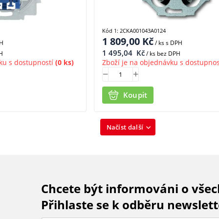
Kód 1: 2CKA001043A0124
1 809,00
Kč
PH
/ ks
s DPH
1 495,04
Kč
H
/ ks bez DPH
ku s dostupností
(0 ks)
Zboží je na objednávku s dostupnos
Koupit
Načíst další
Chcete být informováni o vše
Přihlaste se k odběru newslett