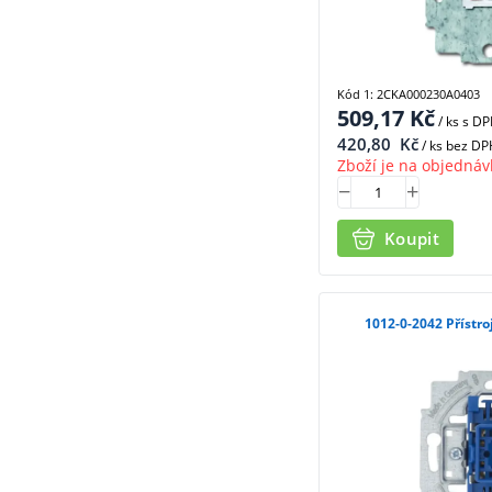
Kód 1: 2CKA000230A0403
509,17
Kč
/ ks
s D
420,80
Kč
/ ks bez DP
Zboží je na objednáv
Koupit
1012-0-20