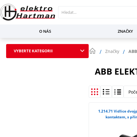
O NÁS
ZNAČKY
VYBERTE KATEGORII
Značky
ABB
ABB ELEK
Poč
1.214.71 Vidlice dvojpólová IP 40 s ochranným
kontaktem, s př