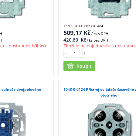
Kód 1: 2CKA000230A0404
509,17
Kč
PH
/ ks
s DPH
420,80
Kč
H
/ ks bez DPH
ku s dostupností
(0 ks)
Zboží je na objednávku s dostupnos
Koupit
42 Přístroj spínače dvojpólového
1043-0-0124 Přístroj ovládače časového zapínacího
otočného