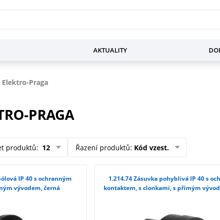
AKTUALITY
DOP
 Elektro-Praga
TRO-PRAGA
et produktů
:
12
Řazení produktů
:
Kód vzest.
1.214.74 Zásuvka pohyblivá IP 40 s ochranným
ímým vývodem, černá
kontaktem, s clonkami, s přímým vývo