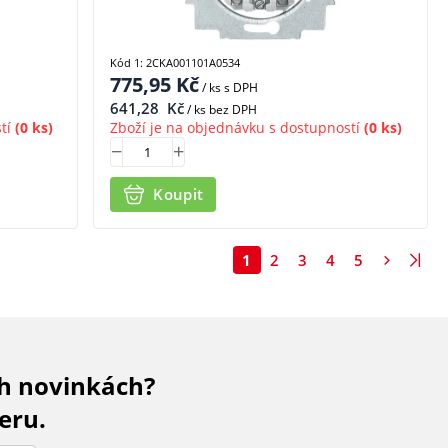
Kód 1: 2CKA001101A0534
775,95
Kč
/ ks
s DPH
641,28
Kč
/ ks bez DPH
tí
(0 ks)
Zboží je na objednávku s dostupností
(0 ks)
Koupit
1
2
3
4
5
ch novinkách?
eru.