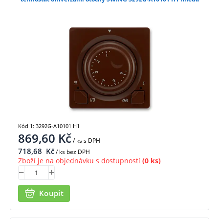
Kód 1: 3292G-A10101 H1
869,60
Kč
/ ks
s DPH
718,68
Kč
/ ks bez DPH
Zboží je na objednávku s dostupností
(0 ks)
Koupit