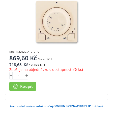
Kód 1: 3292G-A10101 C1
869,60
Kč
/ ks
s DPH
718,68
Kč
/ ks bez DPH
Zboží je na objednávku s dostupností
(0 ks)
Koupit
termostat univerzální otočný SWING 3292G-A10101 D1 béžová