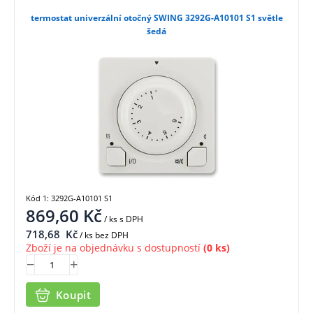
termostat univerzální otočný SWING 3292G-A10101 S1 světle
šedá
Kód 1: 3292G-A10101 S1
869,60
Kč
/ ks
s DPH
718,68
Kč
/ ks bez DPH
Zboží je na objednávku s dostupností
(0 ks)
Koupit