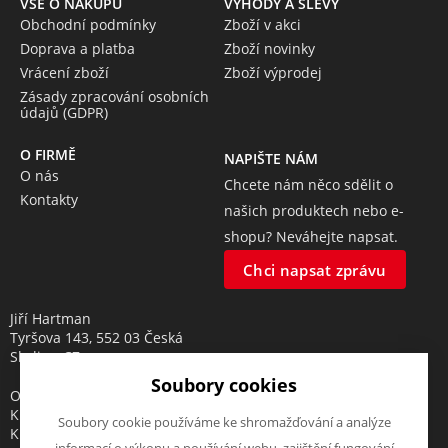
VŠE O NÁKUPU
VÝHODY A SLEVY
Obchodní podmínky
Zboží v akci
Doprava a platba
Zboží novinky
Vrácení zboží
Zboží výprodej
Zásady zpracování osobních
údajů (GDPR)
O FIRMĚ
NAPIŠTE NÁM
O nás
Chcete nám něco sdělit o
Kontakty
našich produktech nebo e-
shopu? Neváhejte napsat.
Chci napsat zprávu
Jiří Hartman
Tyršova 143, 552 03 Česká
Skalice, CZ
Soubory cookies
Obchodní rejstřík vedený u
Krajského soudu v Hradci
Soubory cookie používáme ke shromažďování a analýze
Králové, oddíl A, vložka 18553