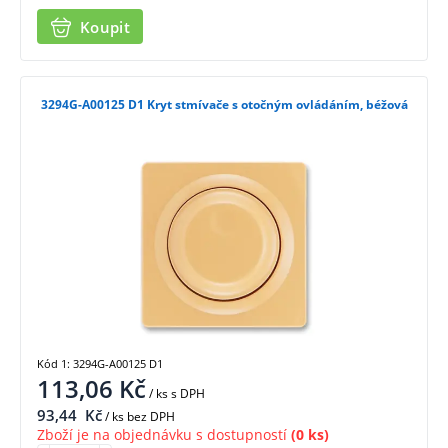
Koupit
3294G-A00125 D1 Kryt stmívače s otočným ovládáním, béžová
Kód 1: 3294G-A00125 D1
113,06
Kč
/ ks
s DPH
93,44
Kč
/ ks bez DPH
Zboží je na objednávku s dostupností
(0 ks)