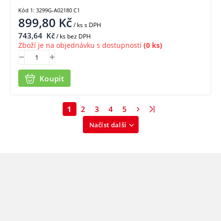
Kód 1: 3299G-A02180 C1
899,80
Kč
/ ks
s DPH
743,64
Kč
/ ks bez DPH
Zboží je na objednávku s dostupností
(0 ks)
Koupit
1
2
3
4
5
Načíst další