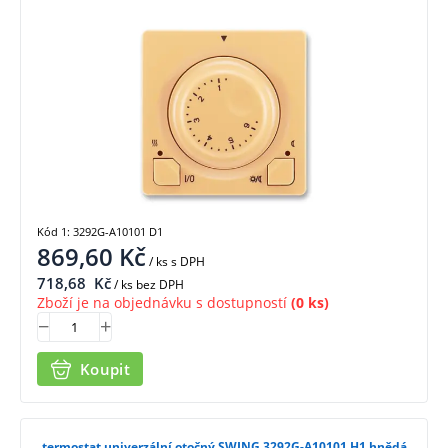
Kód 1: 3292G-A10101 D1
869,60
Kč
/ ks
s DPH
718,68
Kč
/ ks bez DPH
Zboží je na objednávku s dostupností
(0 ks)
Koupit
termostat univerzální otočný SWING 3292G-A10101 H1 hnědá