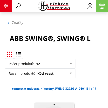
Značky
ABB SWING®, SWING® L
Počet produktů
:
12
Řazení produktů
:
Kód vzest.
termostat univerzální otočný SWING 3292G-A10101 B1 bílá