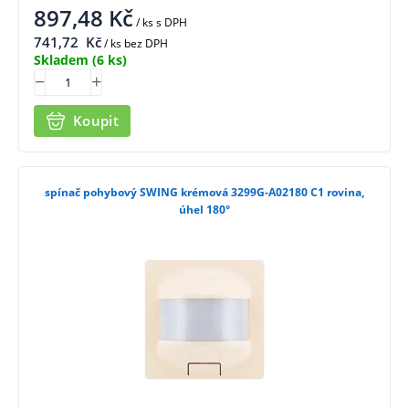
897,48
Kč
/ ks
s DPH
741,72
Kč
/ ks bez DPH
Skladem
(6 ks)
Koupit
spínač pohybový SWING krémová 3299G-A02180 C1 rovina,
úhel 180°