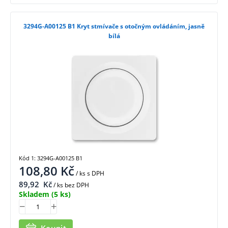
3294G-A00125 B1 Kryt stmívače s otočným ovládáním, jasně
bílá
Kód 1: 3294G-A00125 B1
108,80
Kč
/ ks
s DPH
89,92
Kč
/ ks bez DPH
Skladem
(5 ks)