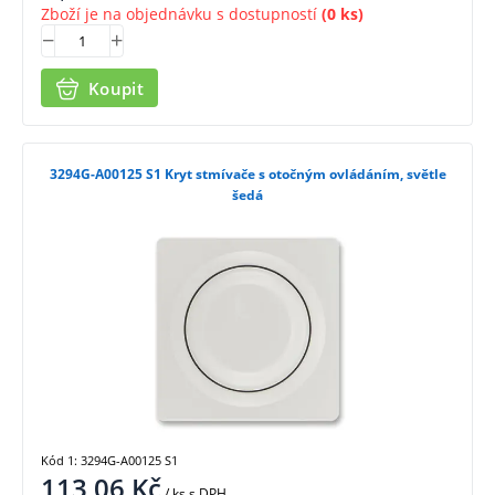
Zboží je na objednávku s dostupností
(0 ks)
Koupit
3294G-A00125 S1 Kryt stmívače s otočným ovládáním, světle
šedá
Kód 1: 3294G-A00125 S1
113,06
Kč
/ ks
s DPH