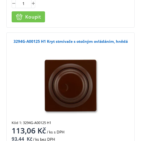
Koupit
3294G-A00125 H1 Kryt stmívače s otočným ovládáním, hnědá
Kód 1: 3294G-A00125 H1
113,06
Kč
/ ks
s DPH
93,44
Kč
/ ks bez DPH