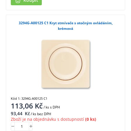
Koupit
3294G-A00125 C1 Kryt stmívače s otočným ovládáním,
krémová
Kód 1: 3294G-A00125 C1
113,06
Kč
/ ks
s DPH
93,44
Kč
/ ks bez DPH
Zboží je na objednávku s dostupností
(0 ks)