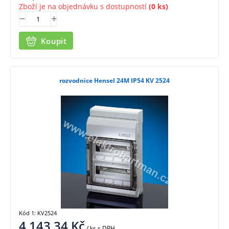
Zboží je na objednávku s dostupností
(0 ks)
Koupit
rozvodnice Hensel 24M IP54 KV 2524
Kód 1: KV2524
4 143,34
Kč
/ ks
s DPH