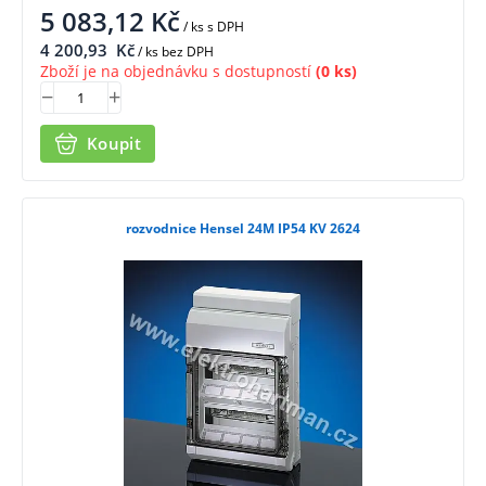
5 083,12
Kč
/ ks
s DPH
4 200,93
Kč
/ ks bez DPH
Zboží je na objednávku s dostupností
(0 ks)
Koupit
rozvodnice Hensel 24M IP54 KV 2624