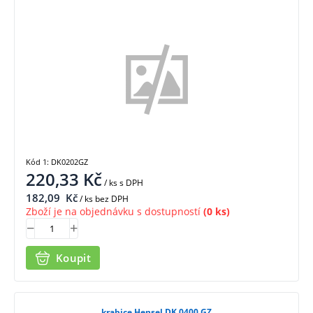
Kód 1: DK0202GZ
220,33
Kč
/ ks
s DPH
182,09
Kč
/ ks bez DPH
Zboží je na objednávku s dostupností
(0 ks)
Koupit
krabice Hensel DK 0400 GZ