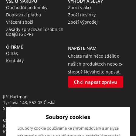
VŠE O NÁKUPU
VÝHODY A SLEVY
Obchodní podmínky
Zboží v akci
Doprava a platba
Zboží novinky
Vrácení zboží
Zboží výprodej
Zásady zpracování osobních
údajů (GDPR)
O FIRMĚ
NAPIŠTE NÁM
O nás
Chcete nám něco sdělit o
Kontakty
našich produktech nebo e-
shopu? Neváhejte napsat.
Chci napsat zprávu
Jiří Hartman
Tyršova 143, 552 03 Česká
Skalice, CZ
Soubory cookies
Obchodní rejstřík vedený u
Krajského soudu v Hradci
Soubory cookie používáme ke shromažďování a analýze
Králové, oddíl A, vložka 18553