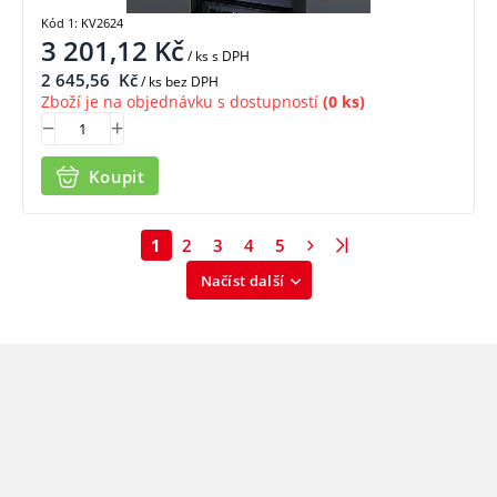
Kód 1: KV2624
3 201,12
Kč
/ ks
s DPH
2 645,56
Kč
/ ks bez DPH
Zboží je na objednávku s dostupností
(0 ks)
Koupit
1
2
3
4
5
Načíst další