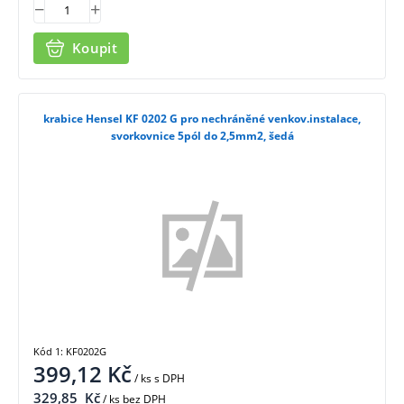
Koupit
krabice Hensel KF 0202 G pro nechráněné venkov.instalace,
svorkovnice 5pól do 2,5mm2, šedá
Kód 1: KF0202G
399,12
Kč
/ ks
s DPH
329,85
Kč
/ ks bez DPH