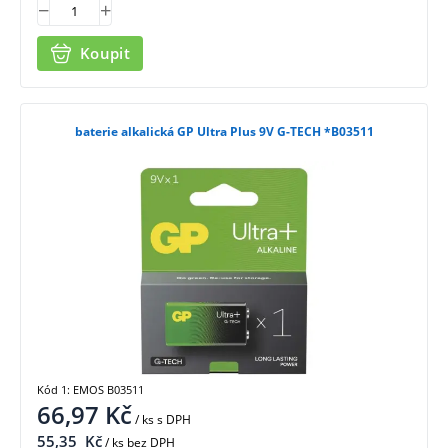
Koupit
baterie alkalická GP Ultra Plus 9V G-TECH *B03511
Kód 1: EMOS B03511
66,97
Kč
/ ks
s DPH
55,35
Kč
/ ks bez DPH