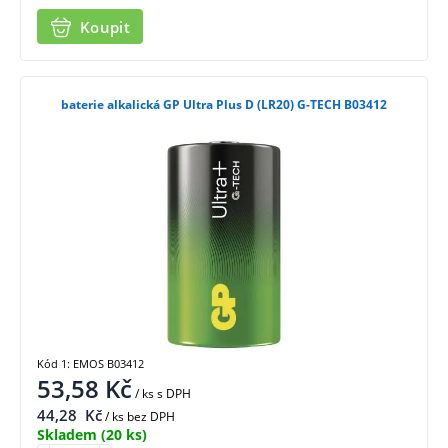
Koupit
baterie alkalická GP Ultra Plus D (LR20) G-TECH B03412
Kód 1: EMOS B03412
53,58
Kč
/ ks
s DPH
44,28
Kč
/ ks bez DPH
Skladem
(20 ks)