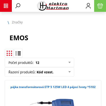
Značky
EMOS
Počet produktů
:
12
Řazení produktů
:
Kód vzest.
pájka transformátorová ETP 5 125W LED 4 pájecí hroty *5102