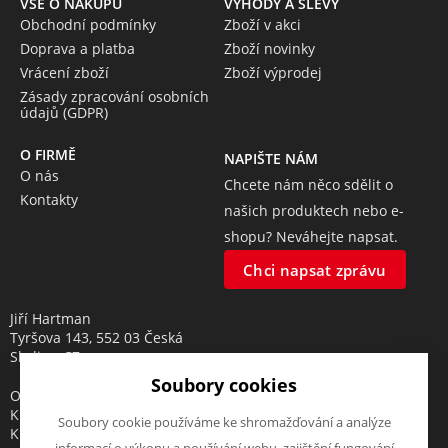
VŠE O NÁKUPU
VÝHODY A SLEVY
Obchodní podmínky
Zboží v akci
Doprava a platba
Zboží novinky
Vrácení zboží
Zboží výprodej
Zásady zpracování osobních
údajů (GDPR)
O FIRMĚ
NAPIŠTE NÁM
O nás
Chcete nám něco sdělit o
Kontakty
našich produktech nebo e-
shopu? Neváhejte napsat.
Chci napsat zprávu
Jiří Hartman
Tyršova 143, 552 03 Česká
Skalice, CZ
Soubory cookies
Obchodní rejstřík vedený u
Krajského soudu v Hradci
Soubory cookie používáme ke shromažďování a analýze
Králové, oddíl A, vložka 18553