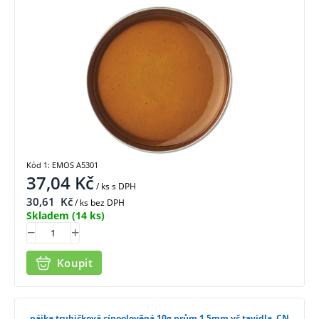
Kód 1: EMOS A5301
37,04
Kč
/ ks
s DPH
30,61
Kč
/ ks bez DPH
Skladem
(14 ks)
Koupit
pájka trubičková cínoolověná 10g,prům.1,5mm vč.tavidla, CN