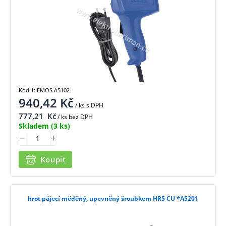
Kód 1: EMOS A5102
940,42
Kč
/ ks
s DPH
777,21
Kč
/ ks bez DPH
Skladem
(3 ks)
Koupit
hrot pájecí měděný, upevněný šroubkem HR5 CU *A5201