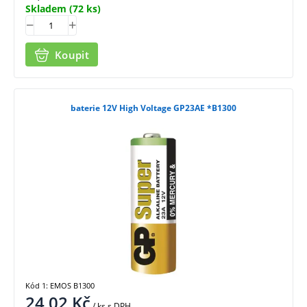
Skladem
(72 ks)
Koupit
baterie 12V High Voltage GP23AE *B1300
Kód 1: EMOS B1300
24,02
Kč
/ ks
s DPH