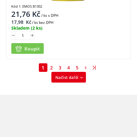
Kód 1: EMOS B1302
21,76
Kč
/ ks
s DPH
17,98
Kč
/ ks bez DPH
Skladem
(2 ks)
Koupit
1
2
3
4
5
Načíst další