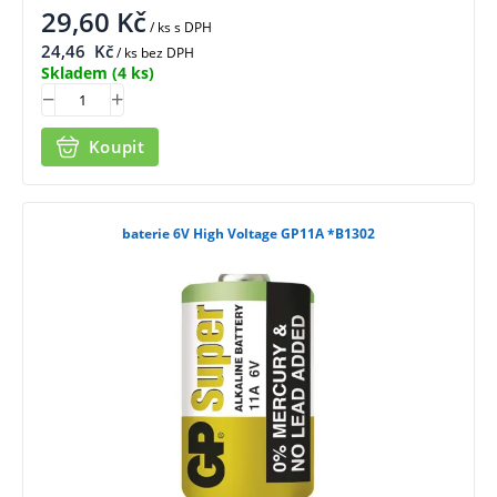
29,60
Kč
/ ks
s DPH
24,46
Kč
/ ks bez DPH
Skladem
(4 ks)
Koupit
baterie 6V High Voltage GP11A *B1302