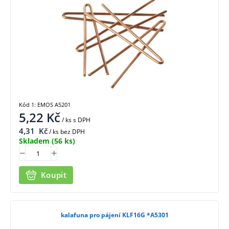
Kód 1: EMOS A5201
5,22
Kč
/ ks
s DPH
4,31
Kč
/ ks bez DPH
Skladem
(56 ks)
Koupit
kalafuna pro pájení KLF16G *A5301