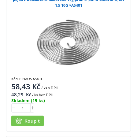
1,5 10G *A5401
Kód 1: EMOS A5401
58,43
Kč
/ ks
s DPH
48,29
Kč
/ ks bez DPH
Skladem
(19 ks)
Koupit