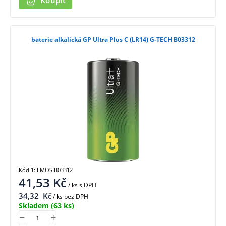
Koupit
baterie alkalická GP Ultra Plus C (LR14) G-TECH B03312
Kód 1: EMOS B03312
41,53
Kč
/ ks
s DPH
34,32
Kč
/ ks bez DPH
Skladem
(63 ks)