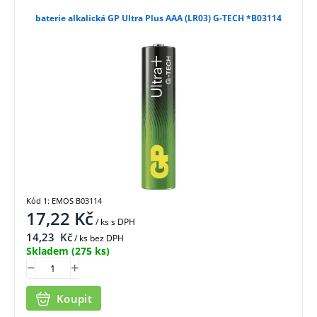
baterie alkalická GP Ultra Plus AAA (LR03) G-TECH *B03114
Kód 1: EMOS B03114
17,22
Kč
/ ks
s DPH
14,23
Kč
/ ks bez DPH
Skladem
(275 ks)
Koupit