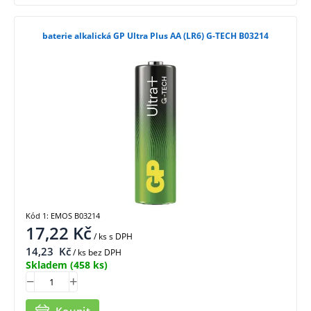
baterie alkalická GP Ultra Plus AA (LR6) G-TECH B03214
Kód 1: EMOS B03214
17,22
Kč
/ ks
s DPH
14,23
Kč
/ ks bez DPH
Skladem
(458 ks)