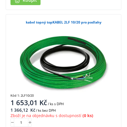
Koupit
kabel topný topKABEL 2LF 10/20 pro podlahy
Kód 1: 2LF10/20
1 653,01
Kč
/ ks
s DPH
1 366,12
Kč
/ ks bez DPH
Zboží je na objednávku s dostupností
(0 ks)