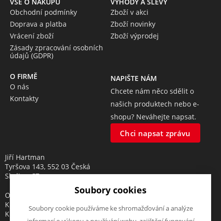
VŠE O NÁKUPU
VÝHODY A SLEVY
Obchodní podmínky
Zboží v akci
Doprava a platba
Zboží novinky
Vrácení zboží
Zboží výprodej
Zásady zpracování osobních
údajů (GDPR)
O FIRMĚ
NAPIŠTE NÁM
O nás
Chcete nám něco sdělit o
Kontakty
našich produktech nebo e-
shopu? Neváhejte napsat.
Chci napsat zprávu
Jiří Hartman
Tyršova 143, 552 03 Česká
Skalice, CZ
Soubory cookies
Obchodní rejstřík vedený u
Krajského soudu v Hradci
Soubory cookie používáme ke shromažďování a analýze
Králové, oddíl A, vložka 18553