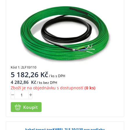
Kód 1: 2LF10/110
5 182,26
Kč
/ ks
s DPH
4 282,86
Kč
/ ks bez DPH
Zboží je na objednávku s dostupností
(0 ks)
Koupit
kabel topný topKABEL 2LF 10/130 pro podlahy