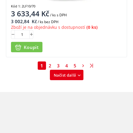
Kód 1: 2LF10/70
3 633,44
Kč
/ ks
s DPH
3 002,84
Kč
/ ks bez DPH
Zboží je na objednávku s dostupností
(0 ks)
Koupit
1
2
3
4
5
Načíst další