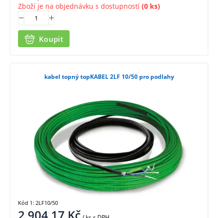
Zboží je na objednávku s dostupností
(0 ks)
Koupit
kabel topný topKABEL 2LF 10/50 pro podlahy
Kód 1: 2LF10/50
2 904,17
Kč
/ ks
s DPH