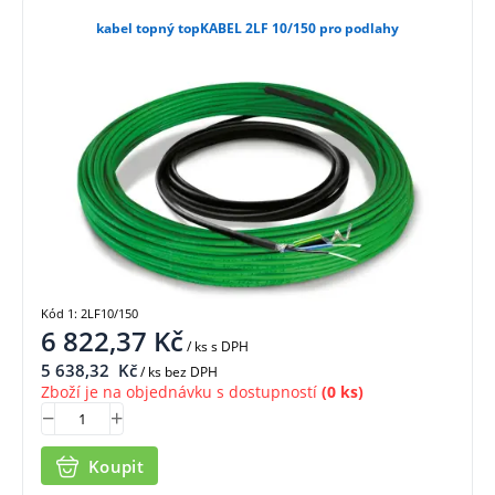
kabel topný topKABEL 2LF 10/150 pro podlahy
Kód 1: 2LF10/150
6 822,37
Kč
/ ks
s DPH
5 638,32
Kč
/ ks bez DPH
Zboží je na objednávku s dostupností
(0 ks)
Koupit