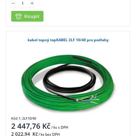
Koupit
kabel topný topKABEL 2LF 10/40 pro podlahy
Kód 1: 2LF10/40
2 447,76
Kč
/ ks
s DPH
2 022,94
Kč
/ ks bez DPH