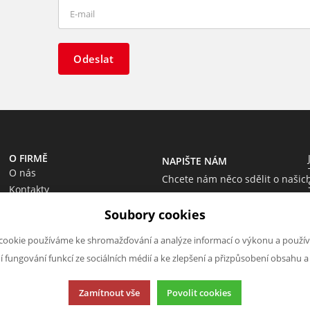
Odeslat
O FIRMĚ
NAPIŠTE NÁM
O nás
Chcete nám něco sdělit o našic
Kontakty
produktech nebo e-shopu?
Soubory cookies
Neváhejte napsat.
Chci napsat zprávu
cookie používáme ke shromažďování a analýze informací o výkonu a použív
ní fungování funkcí ze sociálních médií a ke zlepšení a přizpůsobení obsahu a
Zamítnout vše
Povolit cookies