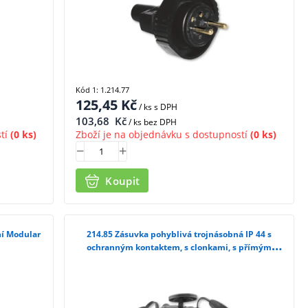
Kód 1: 1.214.77
125,45
Kč
/ ks
s DPH
103,68
Kč
/ ks bez DPH
tí
(0 ks)
Zboží je na objednávku s dostupností
(0 ks)
Koupit
214.85 Zásuvka pohyblivá trojnásobná IP 44 s
ochranným kontaktem, s clonkami, s přímým
vývodem, černá