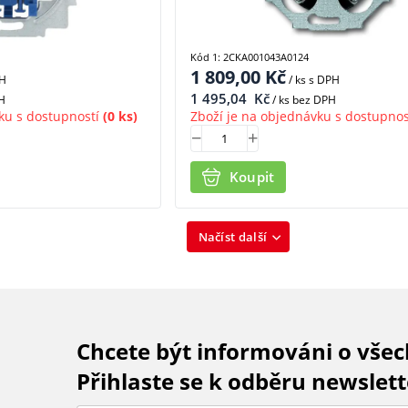
Kód 1: 2CKA001043A0124
1 809,00
Kč
PH
/ ks
s DPH
1 495,04
Kč
H
/ ks bez DPH
ku s dostupností
(0 ks)
Zboží je na objednávku s dostupnos
Koupit
Načíst další
Chcete být informováni o vše
Přihlaste se k odběru newslett