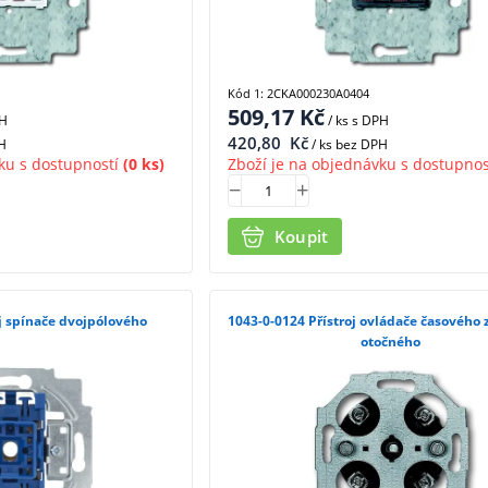
Kód 1: 2CKA000230A0404
509,17
Kč
PH
/ ks
s DPH
420,80
Kč
H
/ ks bez DPH
ku s dostupností
(0 ks)
Zboží je na objednávku s dostupnos
Koupit
42 Přístroj spínače dvojpólového
1043-0-0124 Přístroj ovládače časového zapínacího
otočného