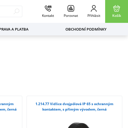
Kontakt
Porovnat
Přihlásit
Košík
RAVA A PLATBA
OBCHODNÍ PODMÍNKY
1.214.77 Vidlice dvojpólová IP 65 s ochranným
dem, černá
kontaktem, s přímým vývodem, černá