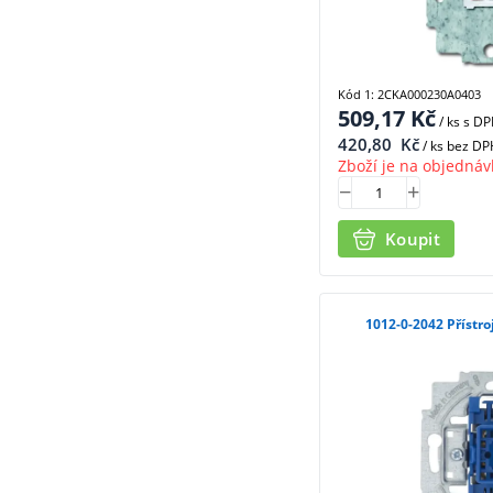
Kód 1: 2CKA000230A0403
509,17
Kč
/ ks
s D
420,80
Kč
/ ks bez DP
Zboží je na objednáv
Koupit
1012-0-20