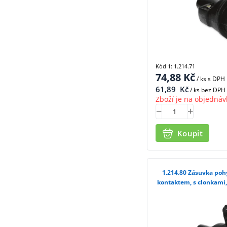
Kód 1: 1.214.71
74,88
Kč
/ ks
s DPH
61,89
Kč
/ ks bez DPH
Zboží je na objednáv
Koupit
1.214.80 Zásuvka pohyblivá IP 65 s ochranným
kontaktem, s clonkami