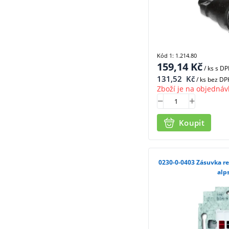
Kód 1: 1.214.80
159,14
Kč
/ ks
s D
131,52
Kč
/ ks bez DP
Zboží je na objednáv
Koupit
0230-0-0403 Zásuvka reproduktorová stereofonní,
alp