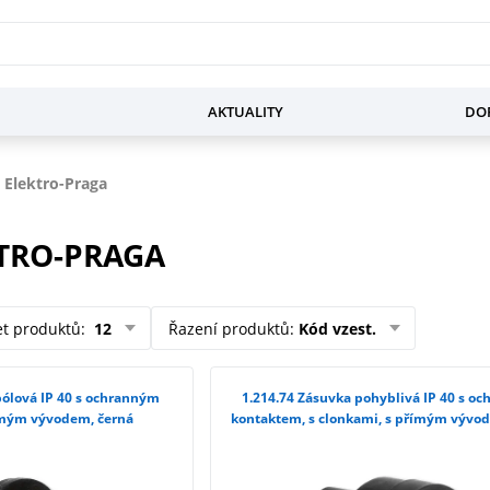
AKTUALITY
DOP
 Elektro-Praga
TRO-PRAGA
et produktů
:
12
Řazení produktů
:
Kód vzest.
1.214.74 Zásuvka pohyblivá IP 40 s ochranným
ímým vývodem, černá
kontaktem, s clonkami, s přímým vývo