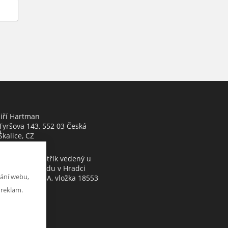
Jiří Hartman
Tyršova 143, 552 03 Česká
h
Skalice, CZ
Obchodní rejstřík vedený u
Krajského soudu v Hradci
ání webu,
Králové, oddíl A, vložka 18553
 reklam.