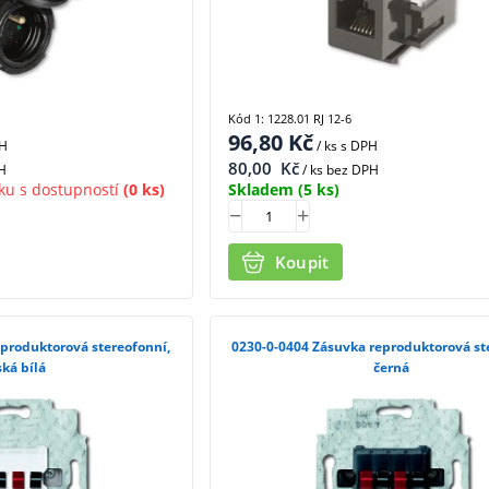
Kód 1: 1228.01 RJ 12-6
96,80
Kč
PH
/ ks
s DPH
80,00
Kč
H
/ ks bez DPH
ku s dostupností
(0 ks)
Skladem
(5 ks)
Koupit
0230-0-0404 Zásuvka reproduktorová stereofonní,
ská bílá
černá