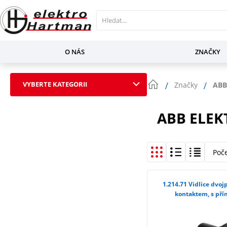
O NÁS
ZNAČKY
VYBERTE KATEGORII
Značky
ABB
ABB ELEK
Poč
1.214.71 Vidlice dvojpólová IP 40 s ochranným
kontaktem, s př