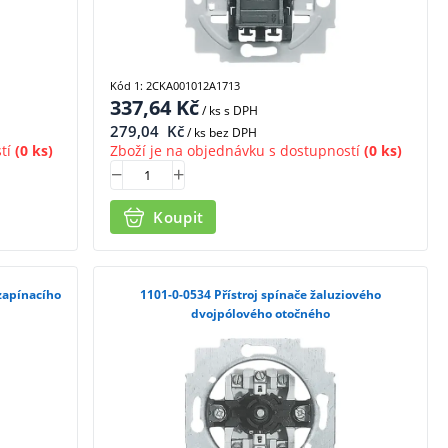
Kód 1: 2CKA001012A1713
337,64
Kč
/ ks
s DPH
279,04
Kč
/ ks bez DPH
tí
(0 ks)
Zboží je na objednávku s dostupností
(0 ks)
Koupit
1101-0-0534 Přístroj spínače žaluziového
dvojpólového otočného