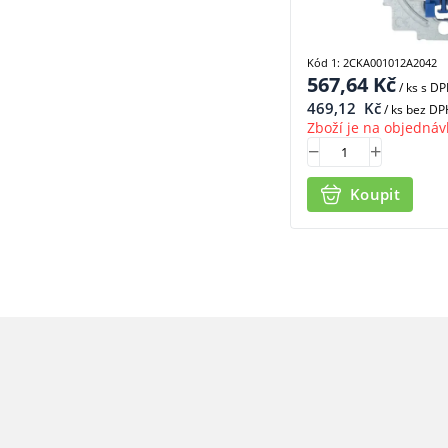
Kód 1: 2CKA001012A2042
567,64
Kč
/ ks
s D
469,12
Kč
/ ks bez DP
Zboží je na objednáv
Koupit