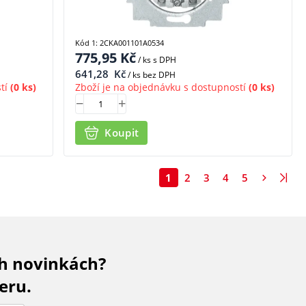
Kód 1: 2CKA001101A0534
775,95
Kč
/ ks
s DPH
641,28
Kč
/ ks bez DPH
tí
(0 ks)
Zboží je na objednávku s dostupností
(0 ks)
Koupit
1
2
3
4
5
ch novinkách?
eru.