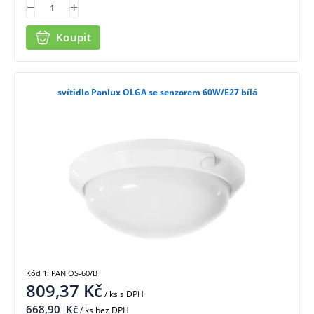
Koupit
svítidlo Panlux OLGA se senzorem 60W/E27 bílá
Kód 1: PAN OS-60/B
809,37
Kč
/ ks
s DPH
668,90
Kč
/ ks bez DPH