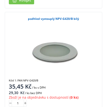
Koupit
podhled vystouplý NPV-G420/B bílý
Kód 1: PAN NPV-G420/B
35,45
Kč
/ ks
s DPH
29,30
Kč
/ ks bez DPH
Zboží je na objednávku s dostupností
(0 ks)