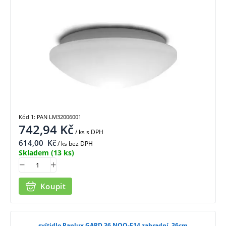
Kód 1: PAN LM32006001
742,94
Kč
/ ks
s DPH
614,00
Kč
/ ks bez DPH
Skladem
(13 ks)
Koupit
svítidlo Panlux GARD 36 NOO-E14 zahradní, 36cm