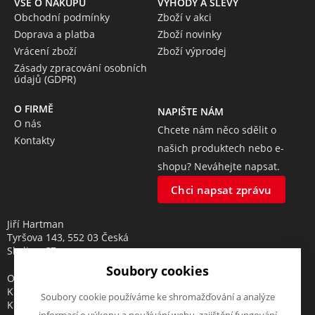
VŠE O NÁKUPU
VÝHODY A SLEVY
Obchodní podmínky
Zboží v akci
Doprava a platba
Zboží novinky
Vrácení zboží
Zboží výprodej
Zásady zpracování osobních
údajů (GDPR)
O FIRMĚ
NAPIŠTE NÁM
O nás
Chcete nám něco sdělit o
Kontakty
našich produktech nebo e-
shopu? Neváhejte napsat.
Chci napsat zprávu
Jiří Hartman
Tyršova 143, 552 03 Česká
Skalice, CZ
Soubory cookies
Obchodní rejstřík vedený u
Krajského soudu v Hradci
Soubory cookie používáme ke shromažďování a analýze
Králové, oddíl A, vložka 18553