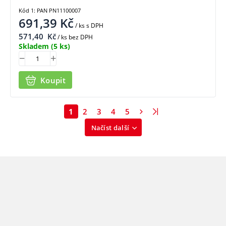
Kód 1: PAN PN11100007
691,39
Kč
/ ks
s DPH
571,40
Kč
/ ks bez DPH
Skladem
(5 ks)
Koupit
1
2
3
4
5
Načíst další