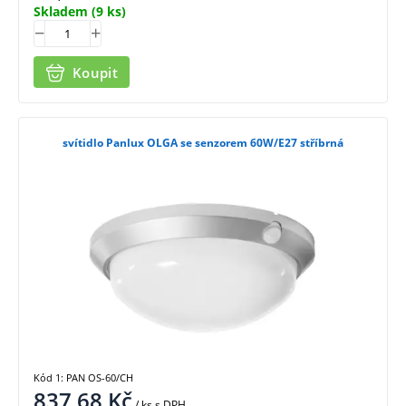
Skladem
(9 ks)
Koupit
svítidlo Panlux OLGA se senzorem 60W/E27 stříbrná
Kód 1: PAN OS-60/CH
837,68
Kč
/ ks
s DPH