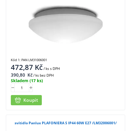
Kód 1: PAN LM31006001
472,87
Kč
/ ks
s DPH
390,80
Kč
/ ks bez DPH
Skladem
(17 ks)
Koupit
svítidlo Panlux PLAFONIERA S IP44 60W E27 /LM32006001/