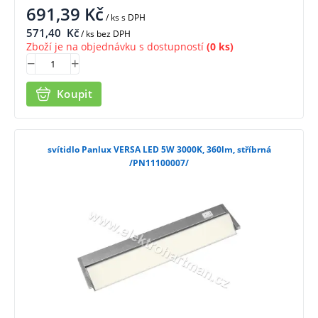
691,39
Kč
/ ks
s DPH
571,40
Kč
/ ks bez DPH
Zboží je na objednávku s dostupností
(0 ks)
Koupit
svítidlo Panlux VERSA LED 5W 3000K, 360lm, stříbrná
/PN11100007/