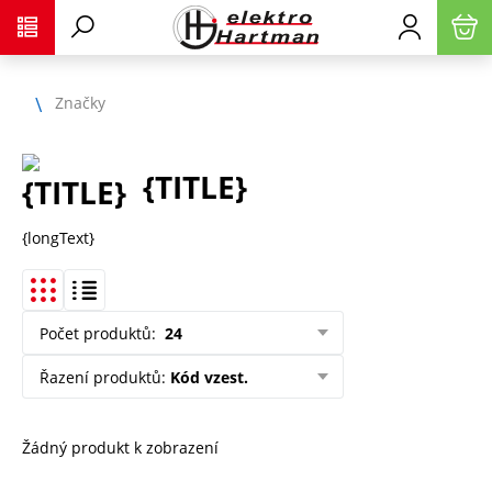
Značky
{TITLE}
{longText}
Počet produktů
:
24
Řazení produktů
:
Kód vzest.
Žádný produkt k zobrazení