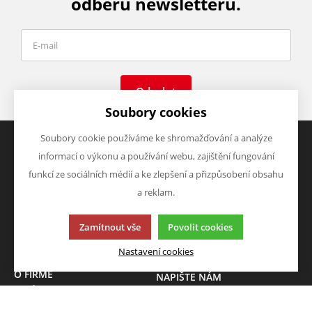
odběru newsletteru.
Odeslat
Soubory cookies
Soubory cookie používáme ke shromažďování a analýze
informací o výkonu a používání webu, zajištění fungování
VŠE O NÁKUPU
VÝHODY A SLEVY
funkcí ze sociálních médií a ke zlepšení a přizpůsobení obsahu
Obchodní podmínky
Zboží v akci
a reklam.
Doprava a platba
Zboží novinky
Vrácení zboží
Zboží výprodej
Zamítnout vše
Povolit cookies
Zásady zpracování osobních
údajů (GDPR)
Nastavení cookies
O FIRMĚ
NAPIŠTE NÁM
O nás
Chcete nám něco sdělit o
Kontakty