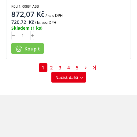
Kód 1: 00884 ABB
872,07
Kč
/ ks
s DPH
720,72
Kč
/ ks bez DPH
Skladem
(1 ks)
Koupit
1
2
3
4
5
Načíst další