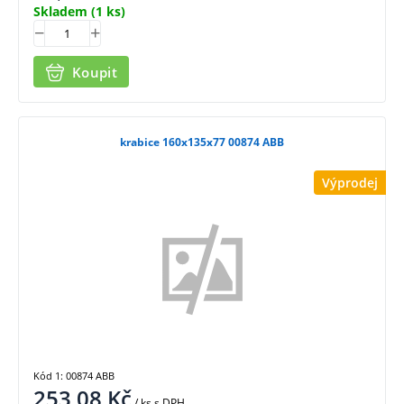
Skladem
(1 ks)
Koupit
krabice 160x135x77 00874 ABB
Výprodej
Kód 1: 00874 ABB
253,08
Kč
/ ks
s DPH