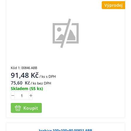
Výprodej
Kód 1: 00846 ABB
91,48
Kč
/ ks
s DPH
75,60
Kč
/ ks bez DPH
Skladem
(55 ks)
Koupit
krabice 100x100x80 00851 ABB