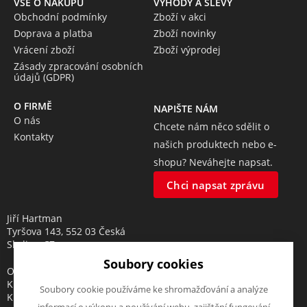
VŠE O NÁKUPU
VÝHODY A SLEVY
Obchodní podmínky
Zboží v akci
Doprava a platba
Zboží novinky
Vrácení zboží
Zboží výprodej
Zásady zpracování osobních
údajů (GDPR)
O FIRMĚ
NAPIŠTE NÁM
O nás
Chcete nám něco sdělit o
Kontakty
našich produktech nebo e-
shopu? Neváhejte napsat.
Chci napsat zprávu
Jiří Hartman
Tyršova 143, 552 03 Česká
Skalice, CZ
Soubory cookies
Obchodní rejstřík vedený u
Krajského soudu v Hradci
Soubory cookie používáme ke shromažďování a analýze
Králové, oddíl A, vložka 18553