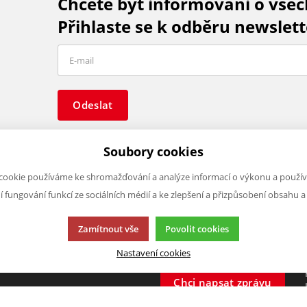
Chcete být informováni o vše
Přihlaste se k odběru newslett
Odeslat
Soubory cookies
cookie používáme ke shromažďování a analýze informací o výkonu a použív
ní fungování funkcí ze sociálních médií a ke zlepšení a přizpůsobení obsahu a
O FIRMĚ
NAPIŠTE NÁM
O nás
Chcete nám něco sdělit o našic
Zamítnout vše
Povolit cookies
Kontakty
produktech nebo e-shopu?
Nastavení cookies
Neváhejte napsat.
Chci napsat zprávu