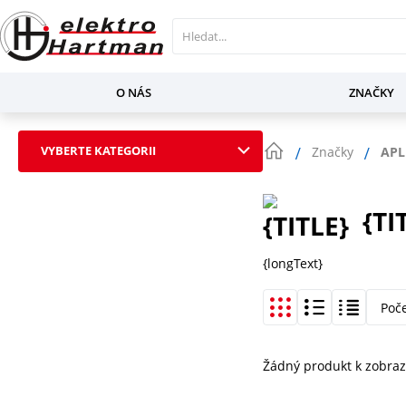
O NÁS
ZNAČKY
VYBERTE KATEGORII
Značky
APL
{TI
{longText}
Poč
Žádný produkt k zobraz