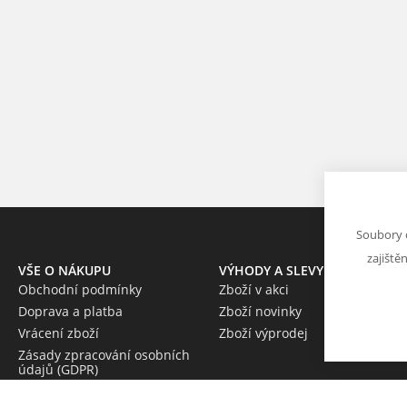
Soubory 
zajiště
VŠE O NÁKUPU
VÝHODY A SLEVY
Obchodní podmínky
Zboží v akci
Doprava a platba
Zboží novinky
Vrácení zboží
Zboží výprodej
Zásady zpracování osobních
údajů (GDPR)