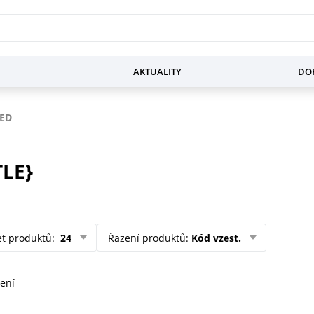
AKTUALITY
DOP
ED
TLE}
et produktů
:
24
Řazení produktů
:
Kód vzest.
ení