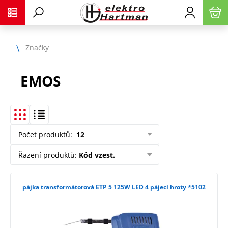
Značky
EMOS
Počet produktů
:
12
Řazení produktů
:
Kód vzest.
pájka transformátorová ETP 5 125W LED 4 pájecí hroty *5102