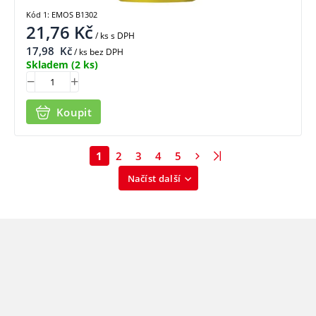
Kód 1: EMOS B1302
21,76
Kč
/ ks
s DPH
17,98
Kč
/ ks bez DPH
Skladem
(2 ks)
Koupit
1
2
3
4
5
Načíst další