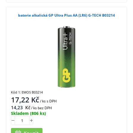
baterie alkalická GP Ultra Plus AA (LR6) G-TECH B03214
Kód 1: EMOS B03214
17,22
Kč
/ ks
s DPH
14,23
Kč
/ ks bez DPH
Skladem
(806 ks)