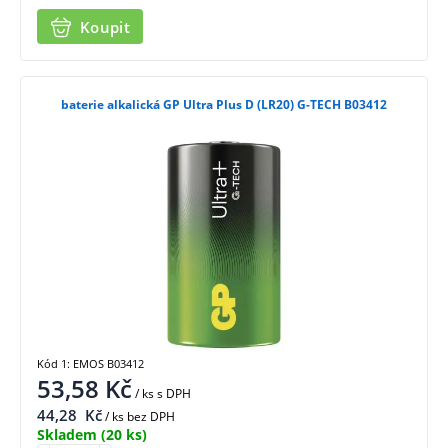
Koupit
baterie alkalická GP Ultra Plus D (LR20) G-TECH B03412
Kód 1: EMOS B03412
53,58
Kč
/ ks
s DPH
44,28
Kč
/ ks bez DPH
Skladem
(20 ks)