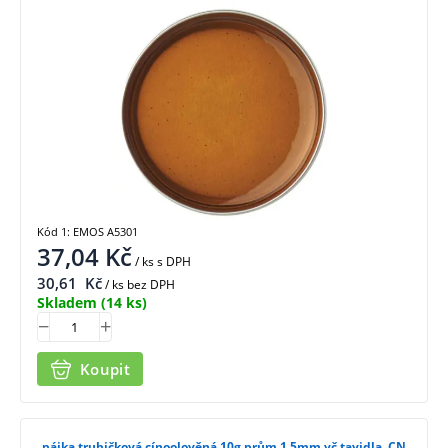
Kód 1: EMOS A5301
37,04
Kč
/ ks
s DPH
30,61
Kč
/ ks bez DPH
Skladem
(14 ks)
Koupit
pájka trubičková cínoolověná 10g,prům.1,5mm vč.tavidla, CN