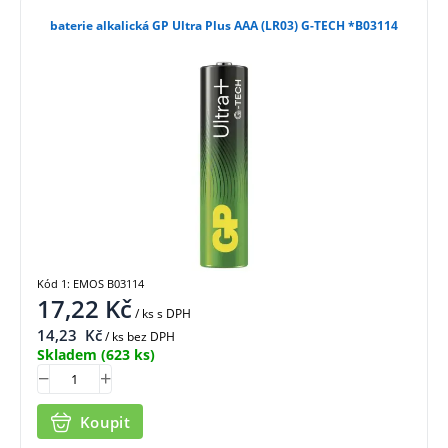
baterie alkalická GP Ultra Plus AAA (LR03) G-TECH *B03114
Kód 1: EMOS B03114
17,22
Kč
/ ks
s DPH
14,23
Kč
/ ks bez DPH
Skladem
(623 ks)
Koupit