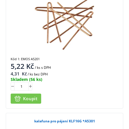
Kód 1: EMOS A5201
5,22
Kč
/ ks
s DPH
4,31
Kč
/ ks bez DPH
Skladem
(56 ks)
Koupit
kalafuna pro pájení KLF16G *A5301