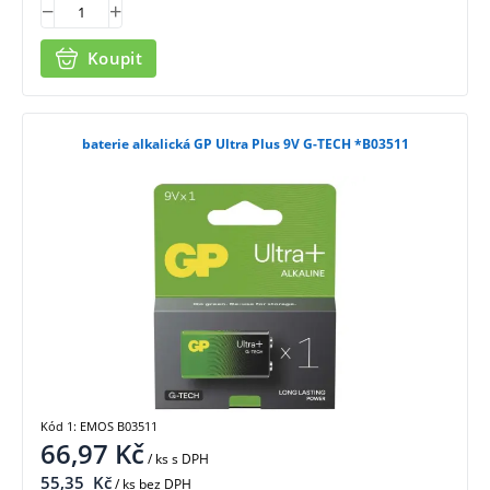
Koupit
baterie alkalická GP Ultra Plus 9V G-TECH *B03511
Kód 1: EMOS B03511
66,97
Kč
/ ks
s DPH
55,35
Kč
/ ks bez DPH