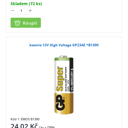
Skladem
(72 ks)
Koupit
baterie 12V High Voltage GP23AE *B1300
Kód 1: EMOS B1300
24,02
Kč
/ ks
s DPH