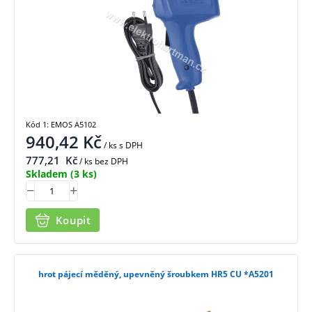
Kód 1: EMOS A5102
940,42
Kč
/ ks
s DPH
777,21
Kč
/ ks bez DPH
Skladem
(3 ks)
Koupit
hrot pájecí měděný, upevněný šroubkem HR5 CU *A5201