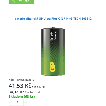
Koupit
baterie alkalická GP Ultra Plus C (LR14) G-TECH B03312
Kód 1: EMOS B03312
41,53
Kč
/ ks
s DPH
34,32
Kč
/ ks bez DPH
Skladem
(63 ks)