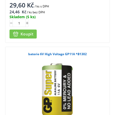
29,60
Kč
/ ks
s DPH
24,46
Kč
/ ks bez DPH
Skladem
(5 ks)
Koupit
baterie 6V High Voltage GP11A *B1302