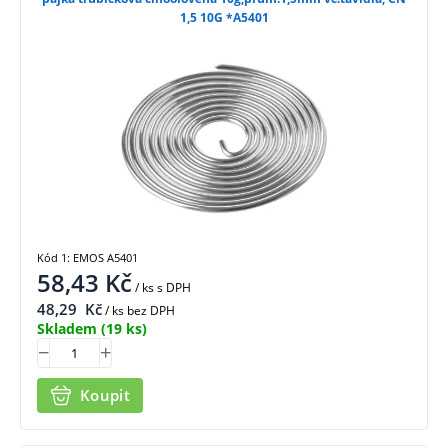
1,5 10G *A5401
Kód 1: EMOS A5401
58,43
Kč
/ ks
s DPH
48,29
Kč
/ ks bez DPH
Skladem
(19 ks)
Koupit