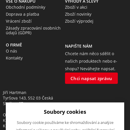
VŠE O NÁKUPU
VÝHODY A SLEVY
Obchodní podmínky
Zboží v akci
Doprava a platba
Zboží novinky
Vrácení zboží
Zboží výprodej
Zásady zpracování osobních
údajů (GDPR)
O FIRMĚ
NAPIŠTE NÁM
O nás
Chcete nám něco sdělit o
Kontakty
našich produktech nebo e-
shopu? Neváhejte napsat.
Chci napsat zprávu
Jiří Hartman
Tyršova 143, 552 03 Česká
Skalice, CZ
Soubory cookies
Obchodní rejstřík vedený u
Krajského soudu v Hradci
Soubory cookie používáme ke shromažďování a analýze
Králové, oddíl A, vložka 18553