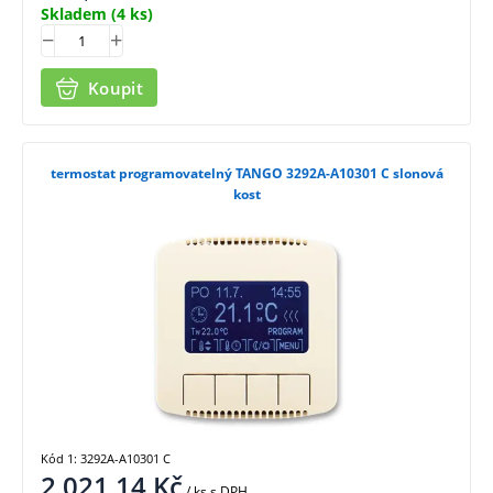
Skladem
(4 ks)
Koupit
termostat programovatelný TANGO 3292A-A10301 C slonová
kost
Kód 1: 3292A-A10301 C
2 021,14
Kč
/ ks
s DPH