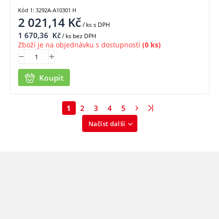
Kód 1: 3292A-A10301 H
2 021,14
Kč
/ ks
s DPH
1 670,36
Kč
/ ks bez DPH
Zboží je na objednávku s dostupností
(0 ks)
Koupit
1
2
3
4
5
Načíst další