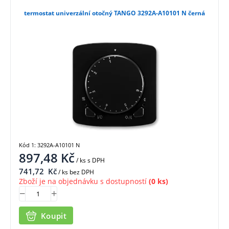
termostat univerzální otočný TANGO 3292A-A10101 N černá
Kód 1: 3292A-A10101 N
897,48
Kč
/ ks
s DPH
741,72
Kč
/ ks bez DPH
Zboží je na objednávku s dostupností
(0 ks)
Koupit