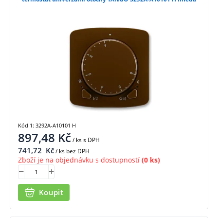
Kód 1: 3292A-A10101 H
897,48
Kč
/ ks
s DPH
741,72
Kč
/ ks bez DPH
Zboží je na objednávku s dostupností
(0 ks)
Koupit