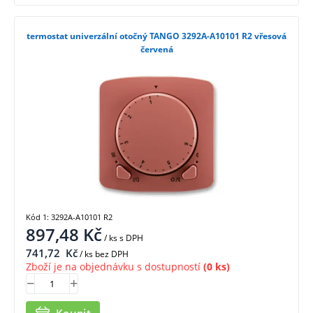
termostat univerzální otočný TANGO 3292A-A10101 R2 vřesová
červená
Kód 1: 3292A-A10101 R2
897,48
Kč
/ ks
s DPH
741,72
Kč
/ ks bez DPH
Zboží je na objednávku s dostupností
(0 ks)