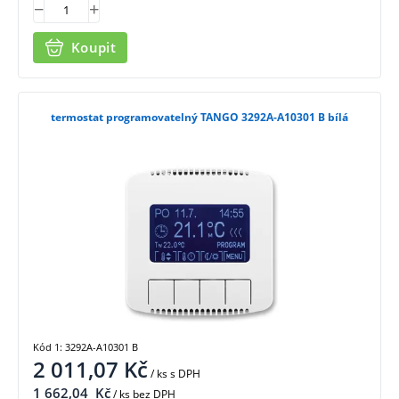
Koupit
termostat programovatelný TANGO 3292A-A10301 B bílá
Kód 1: 3292A-A10301 B
2 011,07
Kč
/ ks
s DPH
1 662,04
Kč
/ ks bez DPH