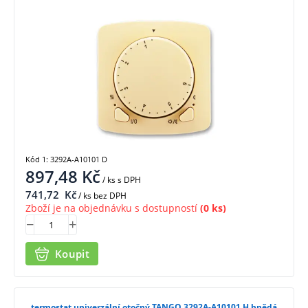
Kód 1: 3292A-A10101 D
897,48
Kč
/ ks
s DPH
741,72
Kč
/ ks bez DPH
Zboží je na objednávku s dostupností
(0 ks)
Koupit
termostat univerzální otočný TANGO 3292A-A10101 H hnědá