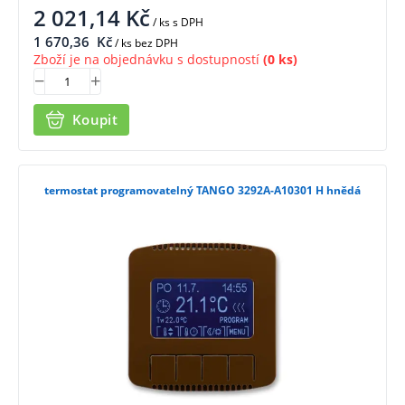
2 021,14
Kč
/ ks
s DPH
1 670,36
Kč
/ ks bez DPH
Zboží je na objednávku s dostupností
(0 ks)
Koupit
termostat programovatelný TANGO 3292A-A10301 H hnědá