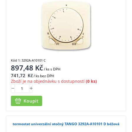
Kód 1: 3292A-A10101 C
897,48
Kč
/ ks
s DPH
741,72
Kč
/ ks bez DPH
Zboží je na objednávku s dostupností
(0 ks)
Koupit
termostat univerzální otočný TANGO 3292A-A10101 D béžová