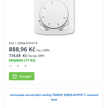
Kód 1: 3292A-A10101 B
888,96
Kč
/ ks
s DPH
734,68
Kč
/ ks bez DPH
Skladem
(11 ks)
Koupit
termostat univerzální otočný TANGO 3292A-A10101 C slonová
kost