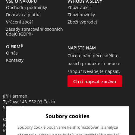
VŠE O NÁKUPU
VÝHODY A SLEVY
Obchodní podmínky
Zboží v akci
Doprava a platba
Zboží novinky
Vrácení zboží
Zboží výprodej
Zásady zpracování osobních
údajů (GDPR)
O FIRMĚ
NAPIŠTE NÁM
O nás
Chcete nám něco sdělit o
Kontakty
našich produktech nebo e-
shopu? Neváhejte napsat.
Chci napsat zprávu
Jiří Hartman
Tyršova 143, 552 03 Česká
Skalice, CZ
Soubory cookies
Obchodní rejstřík vedený u
Krajského soudu v Hradci
Soubory cookie používáme ke shromažďování a analýze
Králové, oddíl A, vložka 18553