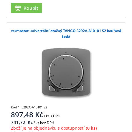
Koupit
termostat univerzální otočný TANGO 3292A-A10101 S2 kouřová
šedá
Kód 1: 3292A-A10101 S2
897,48
Kč
/ ks
s DPH
741,72
Kč
/ ks bez DPH
Zboží je na objednávku s dostupností
(0 ks)