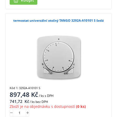
Koupit
termostat univerzální otočný TANGO 3292A-A10101 S šedá
Kód 1: 3292A-A10101 S
897,48
Kč
/ ks
s DPH
741,72
Kč
/ ks bez DPH
Zboží je na objednávku s dostupností
(0 ks)