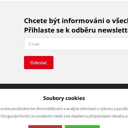
Chcete být informováni o vše
Přihlaste se k odběru newslett
Odeslat
Soubory cookies
O FIRMĚ
NAPIŠTE NÁM
cookie používáme ke shromažďování a analýze informací o výkonu a použív
O nás
Chcete nám něco sdělit o našic
ní fungování funkcí ze sociálních médií a ke zlepšení a přizpůsobení obsahu a
Kontakty
produktech nebo e-shopu?
Neváhejte napsat.