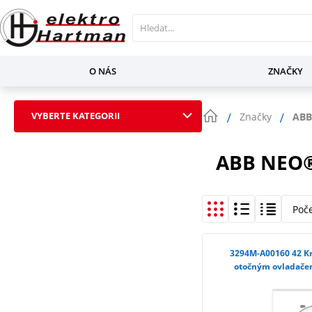
O NÁS
ZNAČKY
VYBERTE KATEGORII
Značky
ABB
ABB NEO®
Poč
3294M-A00160 42 Kryt ovládače časového s
otočným ovladačem