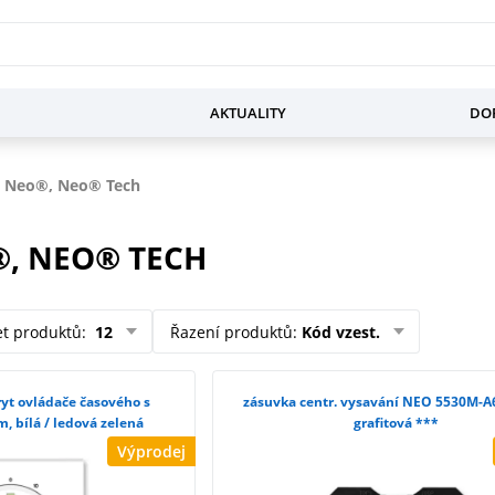
AKTUALITY
DOP
 Neo®, Neo® Tech
, NEO® TECH
et produktů
:
12
Řazení produktů
:
Kód vzest.
zásuvka centr. vysavání NEO 5530M-A
, bílá / ledová zelená
grafitová ***
Výprodej