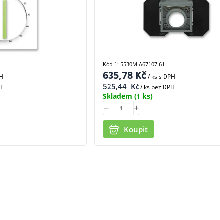
Kód 1: 5530M-A67107 61
635,78
Kč
PH
/ ks
s DPH
525,44
Kč
H
/ ks bez DPH
Skladem
(1 ks)
Koupit