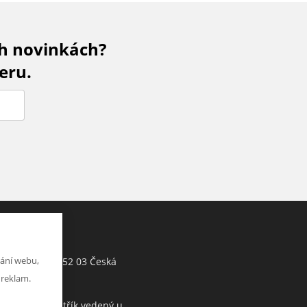
ch novinkách?
eru.
Jiří Hartman
ání webu,
Tyršova 143, 552 03 Česká
h
Skalice, CZ
 reklam.
Obchodní rejstřík vedený u