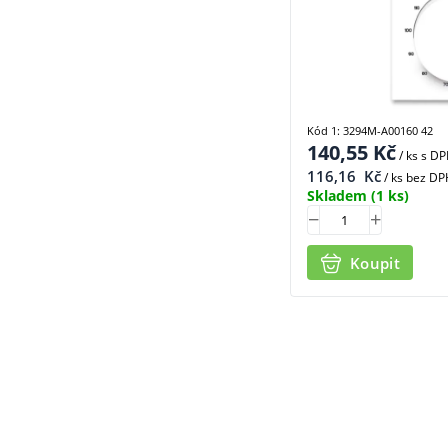
Kód 1: 3294M-A00160 42
140,55
Kč
/ ks
s D
116,16
Kč
/ ks bez DP
Skladem
(1 ks)
Koupit