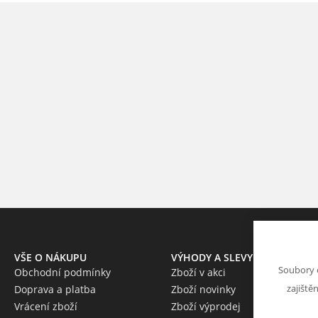
VŠE O NÁKUPU
VÝHODY A SLEVY
Soubory 
Obchodní podmínky
Zboží v akci
zajiště
Doprava a platba
Zboží novinky
Vrácení zboží
Zboží výprodej