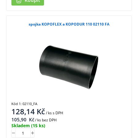
Koupit
spojka KOPOFLEX a KOPODUR 110 02110 FA
Kód 1: 02110_FA
128,14
Kč
/ ks
s DPH
105,90
Kč
/ ks bez DPH
Skladem
(15 ks)