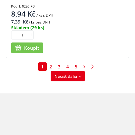
Kód 1: 0220_FB
8,94
Kč
/ ks
s DPH
7,39
Kč
/ ks bez DPH
Skladem
(29 ks)
Koupit
1
2
3
4
5
Načíst další