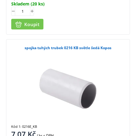
Skladem
(20 ks)
Koupit
spojka tuhých trubek 0216 KB světle šedá Kopos
Kód 1: 0216E_KB
7,07
Kč
/ ks
s DPH