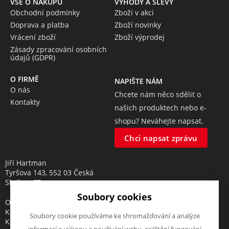
VŠE O NÁKUPU
VÝHODY A SLEVY
Obchodní podmínky
Zboží v akci
Doprava a platba
Zboží novinky
Vrácení zboží
Zboží výprodej
Zásady zpracování osobních
údajů (GDPR)
O FIRMĚ
NAPIŠTE NÁM
O nás
Chcete nám něco sdělit o
Kontakty
našich produktech nebo e-
shopu? Neváhejte napsat.
Chci napsat zprávu
Jiří Hartman
Tyršova 143, 552 03 Česká
Skalice, CZ
Soubory cookies
Obchodní rejstřík vedený u
Krajského soudu v Hradci
Soubory cookie používáme ke shromažďování a analýze
Králové, oddíl A, vložka 18553