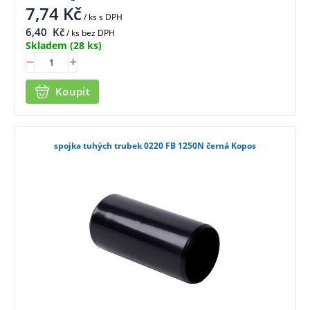
7,74
Kč
/ ks
s DPH
6,40
Kč
/ ks bez DPH
Skladem
(28 ks)
Koupit
spojka tuhých trubek 0220 FB 1250N černá Kopos