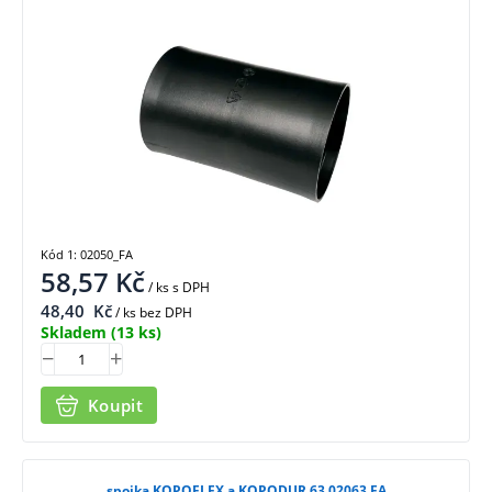
Kód 1: 02050_FA
58,57
Kč
/ ks
s DPH
48,40
Kč
/ ks bez DPH
Skladem
(13 ks)
Koupit
spojka KOPOFLEX a KOPODUR 63 02063 FA