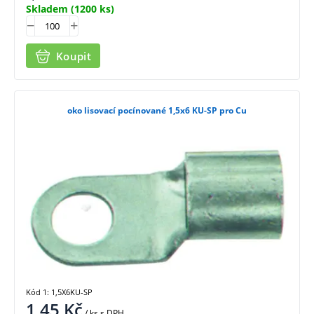
Skladem
(1200 ks)
Koupit
oko lisovací pocínované 1,5x6 KU-SP pro Cu
Kód 1: 1,5X6KU-SP
1,45
Kč
/ ks
s DPH