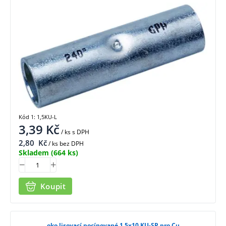
Kód 1: 1,5KU-L
3,39
Kč
/ ks
s DPH
2,80
Kč
/ ks bez DPH
Skladem
(664 ks)
Koupit
oko lisovací pocínované 1,5x10 KU-SP pro Cu