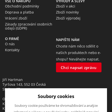
VŠE O NÁKUPU
VÝHODY A SLEVY
Obchodní podmínky
Zboží v akci
Doprava a platba
Zboží novinky
Vrácení zboží
Zboží výprodej
Zásady zpracování osobních
údajů (GDPR)
O FIRMĚ
NAPIŠTE NÁM
O nás
Chcete nám něco sdělit o
Kontakty
našich produktech nebo e-
shopu? Neváhejte napsat.
Chci napsat zprávu
Jiří Hartman
Tyršova 143, 552 03 Česká
Skalice, CZ
Soubory cookies
Obchodní rejstřík vedený u
Krajského soudu v Hradci
Soubory cookie používáme ke shromažďování a analýze
Králové, oddíl A, vložka 18553