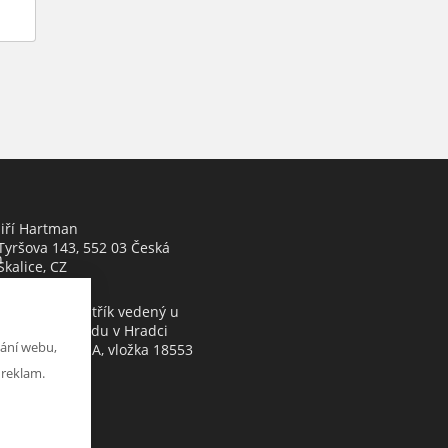
Jiří Hartman
Tyršova 143, 552 03 Česká
h
Skalice, CZ
Obchodní rejstřík vedený u
Krajského soudu v Hradci
ání webu,
Králové, oddíl A, vložka 18553
 reklam.