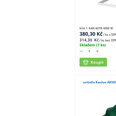
Kód 1: KAN ADTR 6060 W
380,30
Kč
/ ks
s D
314,30
Kč
/ ks bez DP
Skladem
(7 ks)
Koupit
svítidlo Kanlux AKVE