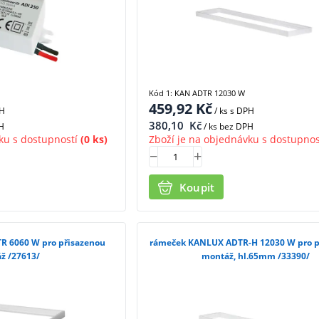
Kód 1: KAN ADTR 12030 W
459,92
Kč
PH
/ ks
s DPH
380,10
Kč
H
/ ks bez DPH
ku s dostupností
(0 ks)
Zboží je na objednávku s dostupnos
Koupit
 6060 W pro přisazenou
rámeček KANLUX ADTR-H 12030 W pro p
ž /27613/
montáž, hl.65mm /33390/