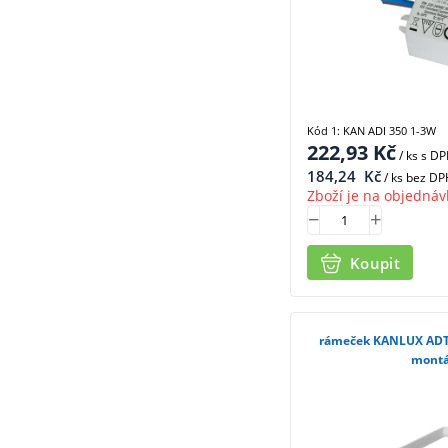
Kód 1: KAN ADI 350 1-3W
222,93
Kč
/ ks
s D
184,24
Kč
/ ks bez DP
Zboží je na objednáv
Koupit
rámeček KANLUX ADTR
montá