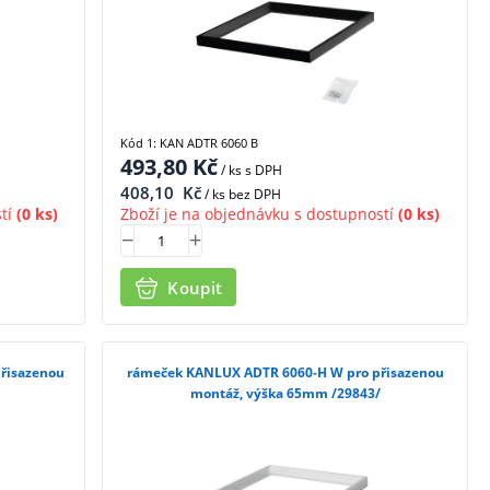
Kód 1: KAN ADTR 6060 B
493,80
Kč
/ ks
s DPH
408,10
Kč
/ ks bez DPH
tí
(0 ks)
Zboží je na objednávku s dostupností
(0 ks)
Koupit
řisazenou
rámeček KANLUX ADTR 6060-H W pro přisazenou
montáž, výška 65mm /29843/