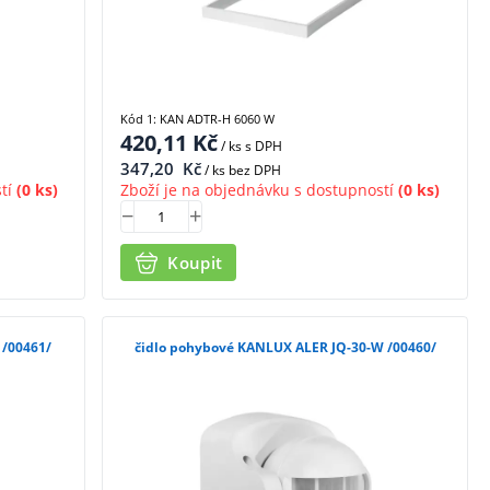
Kód 1: KAN ADTR-H 6060 W
420,11
Kč
/ ks
s DPH
347,20
Kč
/ ks bez DPH
tí
(0 ks)
Zboží je na objednávku s dostupností
(0 ks)
Koupit
30-B /00461/
čidlo pohybové KANLUX ALER JQ-30-W /00460/