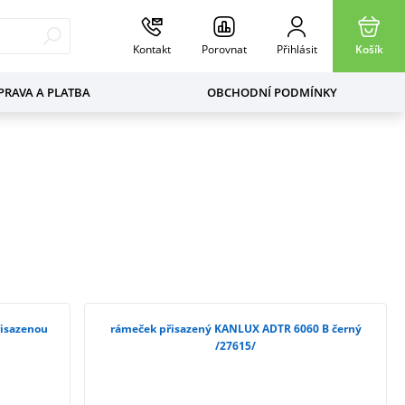
Kontakt
Porovnat
Přihlásit
Košík
RAVA A PLATBA
OBCHODNÍ PODMÍNKY
isazenou
rámeček přisazený KANLUX ADTR 6060 B černý
/27615/