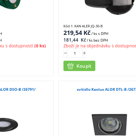
Kód 1: KAN ALER JQ-30-B
219,54
Kč
PH
/ ks
s DPH
181,44
Kč
H
/ ks bez DPH
ku s dostupností
(0 ks)
Zboží je na objednávku s dostupnos
Koupit
 ALOR DSO-B /26791/
svítidlo Kanlux ALOR DTL-B /267