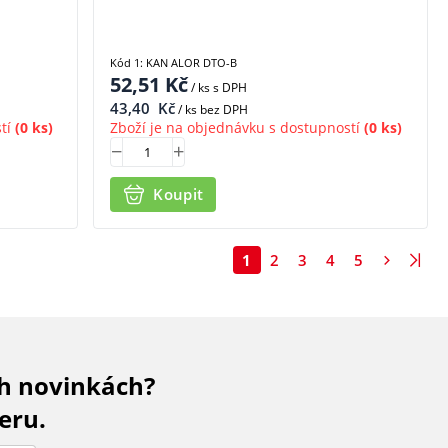
Kód 1: KAN ALOR DTO-B
52,51
Kč
/ ks
s DPH
43,40
Kč
/ ks bez DPH
tí
(0 ks)
Zboží je na objednávku s dostupností
(0 ks)
Koupit
1
2
3
4
5
ch novinkách?
eru.