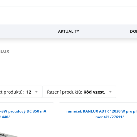
AKTUALITY
DOP
NLUX
et produktů
:
12
Řazení produktů
:
Kód vzest.
 1-3W proudový DC 350 mA
rámeček KANLUX ADTR 12030 W pro př
1440/
montáž /27611/