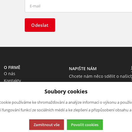
Odeslat
O FIRMĚ
NAPIŠTE NÁM
O nás
Chcete nám něco sdělit o našic
Kontakty
produktech nebo e-shopu?
Soubory cookies
Neváhejte napsat.
Chci napsat zprávu
cookie používáme ke shromažďování a analýze informací o výkonu a použív
ní fungování funkcí ze sociálních médií a ke zlepšení a přizpůsobení obsahu a
Zamítnout vše
Povolit cookies