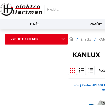
O NÁS
ZNAČKY
VYBERTE KATEGORII
Značky
KA
KANLUX
Poč
zdroj Kanlux ADI 350
/0