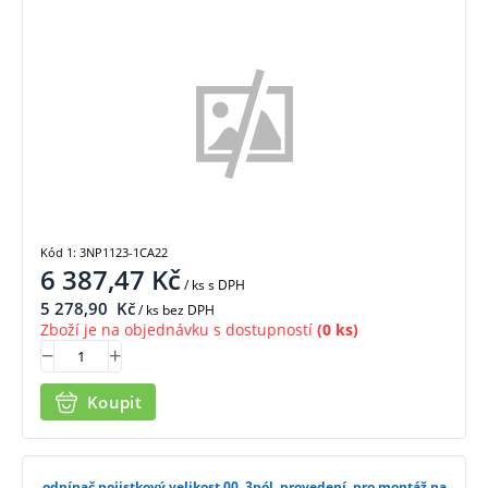
1CA22
Kód 1: 3NP1123-1CA22
6 387,47
Kč
/ ks
s DPH
5 278,90
Kč
/ ks bez DPH
Zboží je na objednávku s dostupností
(0 ks)
Koupit
odpínač pojistkový velikost 00, 3pól. provedení, pro montáž na