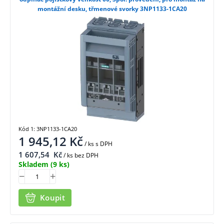
montážní desku, třmenové svorky 3NP1133-1CA20
Kód 1: 3NP1133-1CA20
1 945,12
Kč
/ ks
s DPH
1 607,54
Kč
/ ks bez DPH
Skladem
(9 ks)
Koupit