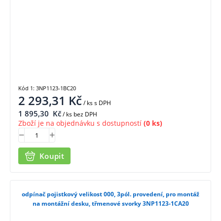
Kód 1: 3NP1123-1BC20
2 293,31
Kč
/ ks
s DPH
1 895,30
Kč
/ ks bez DPH
Zboží je na objednávku s dostupností
(0 ks)
Koupit
odpínač pojistkový velikost 000, 3pól. provedení, pro montáž
na montážní desku, třmenové svorky 3NP1123-1CA20