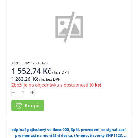
Kód 1: 3NP1123-1CA20
1 552,74
Kč
/ ks
s DPH
1 283,26
Kč
/ ks bez DPH
Zboží je na objednávku s dostupností
(0 ks)
Koupit
odpínač pojistkový velikost 000, 3pól. provedení, se signalizací,
pro montáž na montážní desku, třmenové svorky 3NP1123-