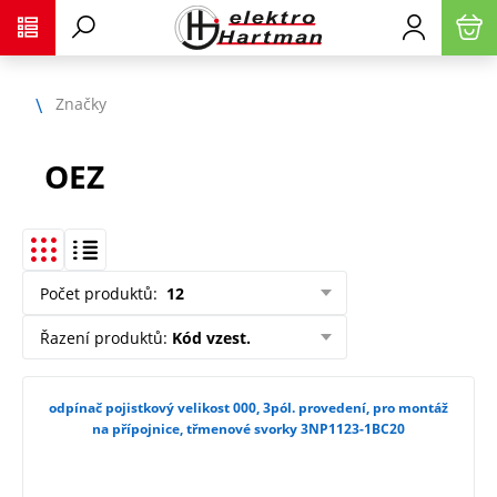
Značky
OEZ
Počet produktů
:
12
Řazení produktů
:
Kód vzest.
odpínač pojistkový velikost 000, 3pól. provedení, pro montáž
na přípojnice, třmenové svorky 3NP1123-1BC20