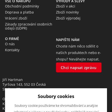
VŠE O NÁKUPU
VÝHODY A SLEVY
Obchodní podmínky
Zboží v akci
Doprava a platba
Zboží novinky
Vrácení zboží
Zboží výprodej
Zásady zpracování osobních
údajů (GDPR)
O FIRMĚ
NAPIŠTE NÁM
O nás
Chcete nám něco sdělit o
Kontakty
našich produktech nebo e-
shopu? Neváhejte napsat.
Chci napsat zprávu
Jiří Hartman
Tyršova 143, 552 03 Česká
Skalice, CZ
Soubory cookies
Obchodní rejstřík vedený u
Krajského soudu v Hradci
Soubory cookie používáme ke shromažďování a analýze
Králové, oddíl A, vložka 18553