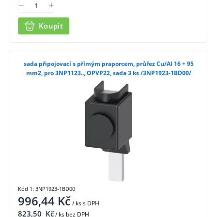
Koupit
sada připojovací s přímým praporcem, průřez Cu/Al 16 ÷ 95
mm2, pro 3NP1123.., OPVP22, sada 3 ks /3NP1923-1BD00/
Kód 1: 3NP1923-1BD00
996,44
Kč
/ ks
s DPH
823,50
Kč
/ ks bez DPH