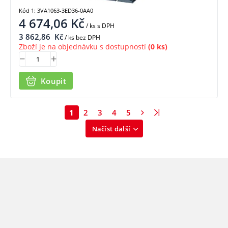
Kód 1: 3VA1063-3ED36-0AA0
4 674,06
Kč
/ ks
s DPH
3 862,86
Kč
/ ks bez DPH
Zboží je na objednávku s dostupností
(0 ks)
Koupit
1
2
3
4
5
Načíst další