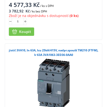
4 577,33
Kč
/ ks
s DPH
3 782,92
Kč
/ ks bez DPH
Zboží je na objednávku s dostupností
(0 ks)
Koupit
jistič 3VA10, In 63A, Icu 25kA/415V, nadpr.spoušť TM210 (FTFM),
Ir 63A 3VA1063-3ED36-0AA0