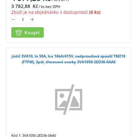
3 782,88
Kč
/ ks bez DPH
Zboží je na objednávku s dostupností
(0 ks)
Koupit
jistič 3VA10, In 50A, Icu 16kA/415V, nadproudová spoušť TM210
(FTFM), 3pól, třmenové svorky 3VA1050-2ED36-0AA0
Kód 1: 3VA1050-2ED36-0AA0