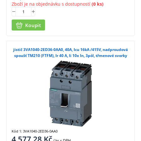
Zboží je na objednávku s dostupností
(0 ks)
Koupit
jistič 3VA1040-2ED36-0AA0, 40A, Icu 16kA /415V, nadproudová
spoušť TM210 (FTFM), Ir 40 A, Ii 10x In, 3pól, třmenové svorky
Kód 1: 3VA1040-2ED36-0AA0
4 577,28
Kč
/ ks
s DPH