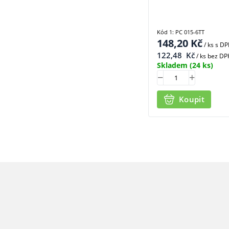
Kód 1: PC 015-6TT
148,20
Kč
/ ks
s D
122,48
Kč
/ ks bez DP
Skladem
(24 ks)
Koupit