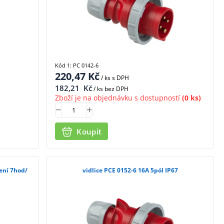
Kód 1: PC 0142-6
220,47
Kč
/ ks
s DPH
182,21
Kč
/ ks bez DPH
Zboží je na objednávku s dostupností
(0 ks)
Koupit
čení 7hod/
vidlice PCE 0152-6 16A 5pól IP67