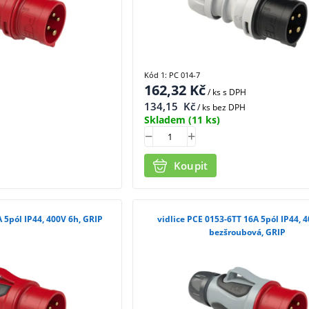
Kód 1: PC 014-7
162,32
Kč
/ ks
s DPH
134,15
Kč
/ ks bez DPH
Skladem
(11 ks)
Koupit
A 5pól IP44, 400V 6h, GRIP
vidlice PCE 0153-6TT 16A 5pól IP44, 4
bezšroubová, GRIP