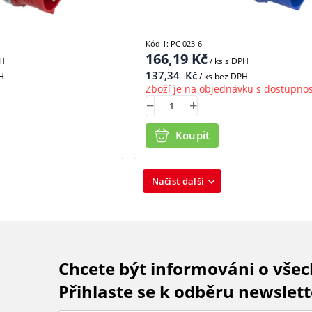
Kód 1: PC 023-6
166,19
Kč
PH
/ ks
s DPH
137,34
Kč
H
/ ks bez DPH
Zboží je na objednávku s dostupnos
Koupit
Načíst další
Chcete být informováni o vše
Přihlaste se k odběru newslett