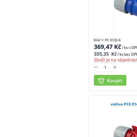
Kód 1: PC 0132-6
369,47
Kč
/ ks
s D
305,35
Kč
/ ks bez DP
Zboží je na objednáv
Koupit
vidlice PCE 01