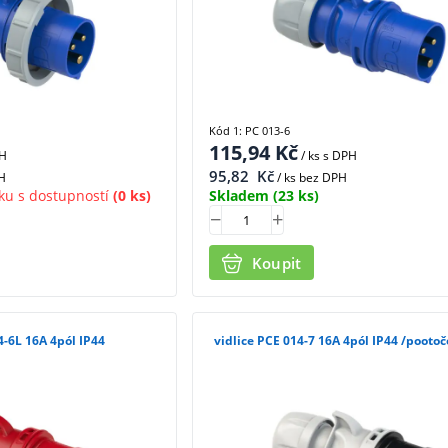
Kód 1: PC 013-6
115,94
Kč
PH
/ ks
s DPH
95,82
Kč
H
/ ks bez DPH
ku s dostupností
(0 ks)
Skladem
(23 ks)
Koupit
4-6L 16A 4pól IP44
vidlice PCE 014-7 16A 4pól IP44 /pooto