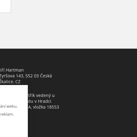
Jiří Hartman
Tyršova 143, 552 03 Česká
h
Skalice, CZ
Obchodní rejstřík vedený u
Krajského soudu v Hradci
ání webu,
Králové, oddíl A, vložka 18553
 reklam.