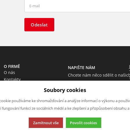
Odeslat
O FIRMĚ
NAPIŠTE NÁM
O nás
Chcete nám něco sdělit o našic
Kontakty
produktech nebo e-shopu?
Soubory cookies
Neváhejte napsat.
Chci napsat zprávu
cookie používáme ke shromažďování a analýze informací o výkonu a použív
ní fungování funkcí ze sociálních médií a ke zlepšení a přizpůsobení obsahu a
Zamítnout vše
Povolit cookies