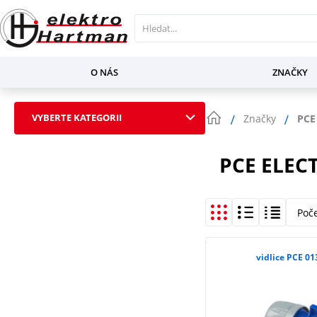
O NÁS
ZNAČKY
VYBERTE KATEGORII
Značky
PCE 
PCE ELEC
Poč
vidlice PCE 01