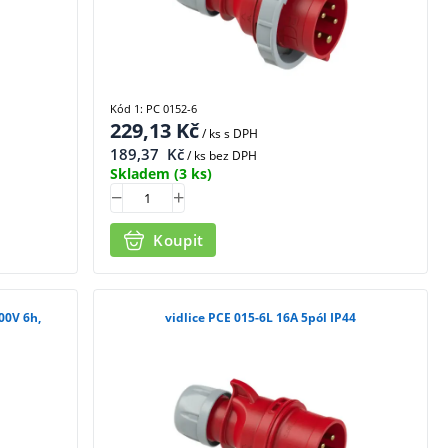
Kód 1: PC 0152-6
229,13
Kč
/ ks
s DPH
189,37
Kč
/ ks bez DPH
Skladem
(3 ks)
Koupit
00V 6h,
vidlice PCE 015-6L 16A 5pól IP44