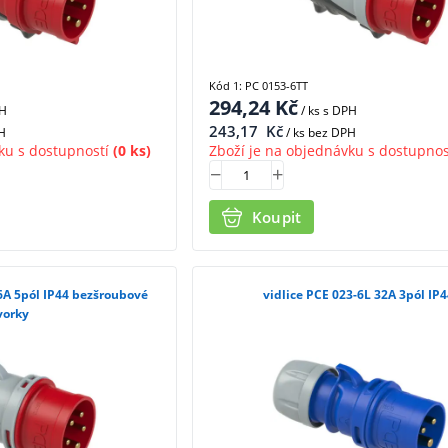
Kód 1: PC 0153-6TT
294,24
Kč
PH
/ ks
s DPH
243,17
Kč
H
/ ks bez DPH
ku s dostupností
(0 ks)
Zboží je na objednávku s dostupnos
Koupit
16A 5pól IP44 bezšroubové
vidlice PCE 023-6L 32A 3pól IP
vorky