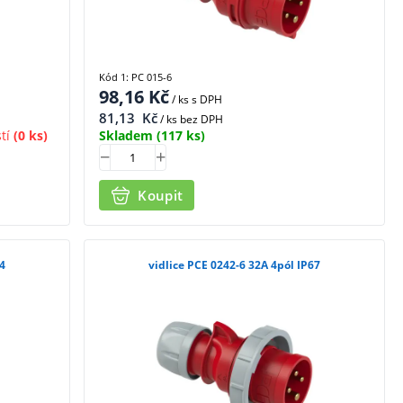
Kód 1: PC 015-6
98,16
Kč
/ ks
s DPH
81,13
Kč
/ ks bez DPH
tí
(0 ks)
Skladem
(117 ks)
Koupit
44
vidlice PCE 0242-6 32A 4pól IP67