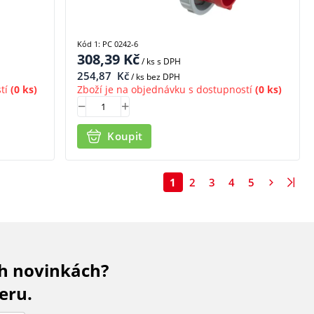
Kód 1: PC 0242-6
308,39
Kč
/ ks
s DPH
254,87
Kč
/ ks bez DPH
tí
(0 ks)
Zboží je na objednávku s dostupností
(0 ks)
Koupit
1
2
3
4
5
ch novinkách?
eru.