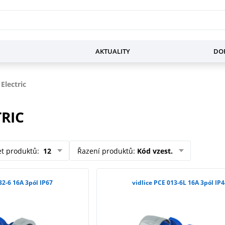
AKTUALITY
DOP
Electric
TRIC
et produktů
:
12
Řazení produktů
:
Kód vzest.
32-6 16A 3pól IP67
vidlice PCE 013-6L 16A 3pól IP