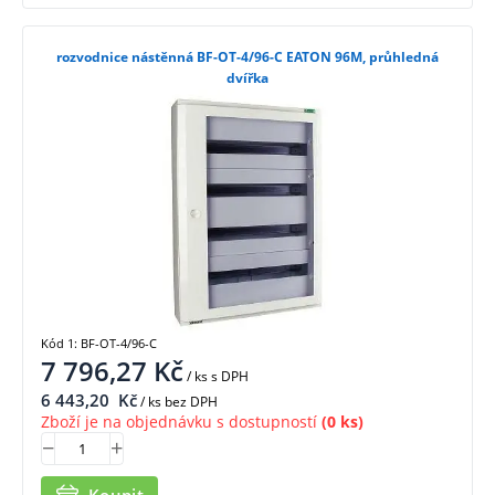
rozvodnice nástěnná BF-OT-4/96-C EATON 96M, průhledná
dvířka
Kód 1: BF-OT-4/96-C
7 796,27
Kč
/ ks
s DPH
6 443,20
Kč
/ ks bez DPH
Zboží je na objednávku s dostupností
(0 ks)