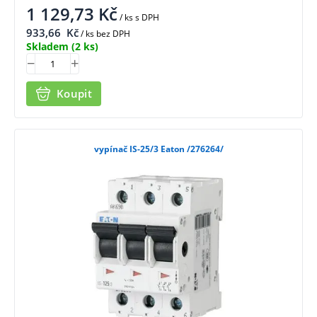
1 129,73
Kč
/ ks
s DPH
933,66
Kč
/ ks bez DPH
Skladem
(2 ks)
Koupit
vypínač IS-25/3 Eaton /276264/