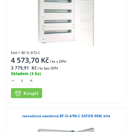
Kód 1: BF-O-3/72-C
4 573,70
Kč
/ ks
s DPH
3 779,91
Kč
/ ks bez DPH
Skladem
(3 ks)
Koupit
rozvodnice nástěnná BF-O-4/96-C EATON 96M, bílá