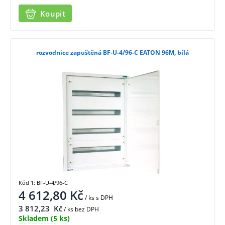
Koupit
rozvodnice zapuštěná BF-U-4/96-C EATON 96M, bílá
Kód 1: BF-U-4/96-C
4 612,80
Kč
/ ks
s DPH
3 812,23
Kč
/ ks bez DPH
Skladem
(5 ks)