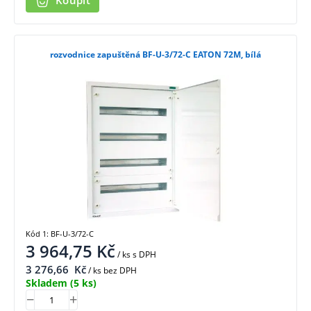
Koupit
rozvodnice zapuštěná BF-U-3/72-C EATON 72M, bílá
Kód 1: BF-U-3/72-C
3 964,75
Kč
/ ks
s DPH
3 276,66
Kč
/ ks bez DPH
Skladem
(5 ks)