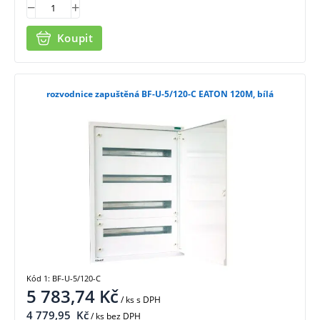
Koupit
rozvodnice zapuštěná BF-U-5/120-C EATON 120M, bílá
Kód 1: BF-U-5/120-C
5 783,74
Kč
/ ks
s DPH
4 779,95
Kč
/ ks bez DPH