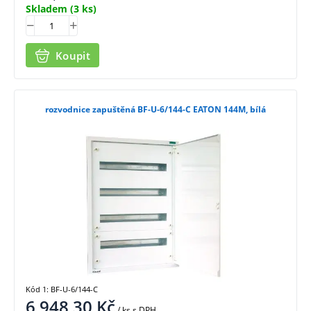
Skladem
(3 ks)
Koupit
rozvodnice zapuštěná BF-U-6/144-C EATON 144M, bílá
Kód 1: BF-U-6/144-C
6 948,30
Kč
/ ks
s DPH