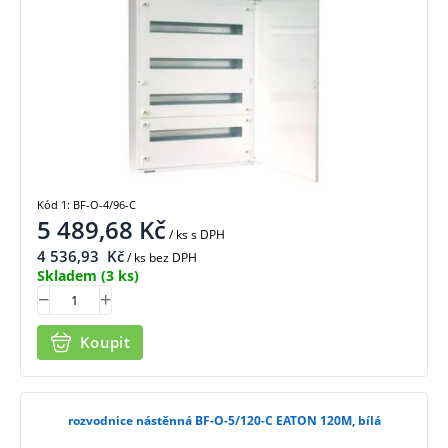
Kód 1: BF-O-4/96-C
5 489,68
Kč
/ ks
s DPH
4 536,93
Kč
/ ks bez DPH
Skladem
(3 ks)
Koupit
rozvodnice nástěnná BF-O-5/120-C EATON 120M, bílá