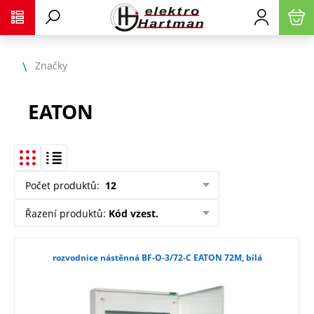
Značky
EATON
Počet produktů
:
12
Řazení produktů
:
Kód vzest.
rozvodnice nástěnná BF-O-3/72-C EATON 72M, bílá