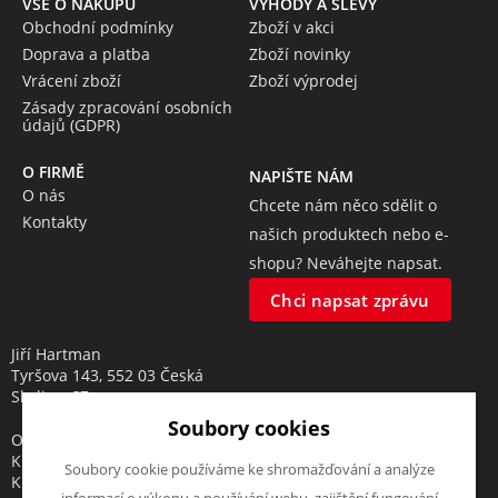
VŠE O NÁKUPU
VÝHODY A SLEVY
Obchodní podmínky
Zboží v akci
Doprava a platba
Zboží novinky
Vrácení zboží
Zboží výprodej
Zásady zpracování osobních
údajů (GDPR)
O FIRMĚ
NAPIŠTE NÁM
O nás
Chcete nám něco sdělit o
Kontakty
našich produktech nebo e-
shopu? Neváhejte napsat.
Chci napsat zprávu
Jiří Hartman
Tyršova 143, 552 03 Česká
Skalice, CZ
Soubory cookies
Obchodní rejstřík vedený u
Krajského soudu v Hradci
Soubory cookie používáme ke shromažďování a analýze
Králové, oddíl A, vložka 18553