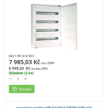
Kód 1: BF-O-5/120-C
7 985,03
Kč
/ ks
s DPH
6 599,20
Kč
/ ks bez DPH
Skladem
(2 ks)
Koupit
rozvodnice nástěnná BF-O-6/144-C EATON 144M, bílá