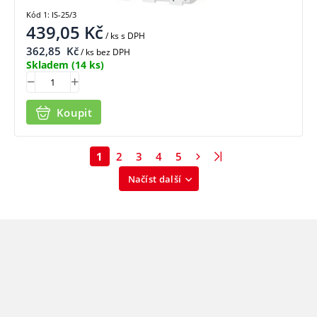
Kód 1: IS-25/3
439,05
Kč
/ ks
s DPH
362,85
Kč
/ ks bez DPH
Skladem
(14 ks)
Koupit
1
2
3
4
5
Načíst další