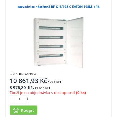
rozvodnice nástěnná BF-O-6/198-C EATON 198M, bílá
Kód 1: BF-O-6/198-C
10 861,93
Kč
/ ks
s DPH
8 976,80
Kč
/ ks bez DPH
Zboží je na objednávku s dostupností
(0 ks)
Koupit