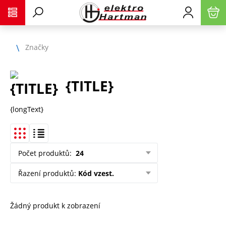
Značky
{TITLE}
{longText}
Počet produktů
:
24
Řazení produktů
:
Kód vzest.
Žádný produkt k zobrazení