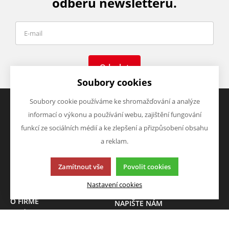
odběru newsletteru.
Odeslat
Soubory cookies
Soubory cookie používáme ke shromažďování a analýze
informací o výkonu a používání webu, zajištění fungování
VŠE O NÁKUPU
VÝHODY A SLEVY
funkcí ze sociálních médií a ke zlepšení a přizpůsobení obsahu
Obchodní podmínky
Zboží v akci
a reklam.
Doprava a platba
Zboží novinky
Vrácení zboží
Zboží výprodej
Zamítnout vše
Povolit cookies
Zásady zpracování osobních
údajů (GDPR)
Nastavení cookies
O FIRMĚ
NAPIŠTE NÁM
O nás
Chcete nám něco sdělit o
Kontakty