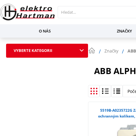
O NÁS
ZNAČKY
VYBERTE KATEGORII
Značky
ABB
ABB ALPH
Poč
5519B-A0235722G Zásuvka jednonásobná s
ochranným kolíkem, s