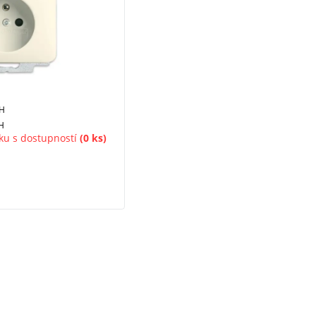
PH
H
ku s dostupností
(0 ks)