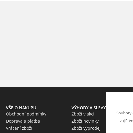
VŠE O NÁKUPU
VÝHODY A SLEVY
Soubory 
Obchodní podmínky
Zboží v akci
zajiště
Doprava a platba
Zboží novinky
Vrácení zboží
Zboží výprodej