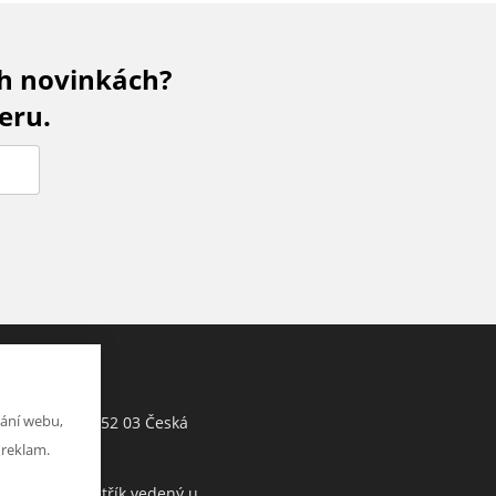
ch novinkách?
eru.
Jiří Hartman
ání webu,
Tyršova 143, 552 03 Česká
h
Skalice, CZ
 reklam.
Obchodní rejstřík vedený u