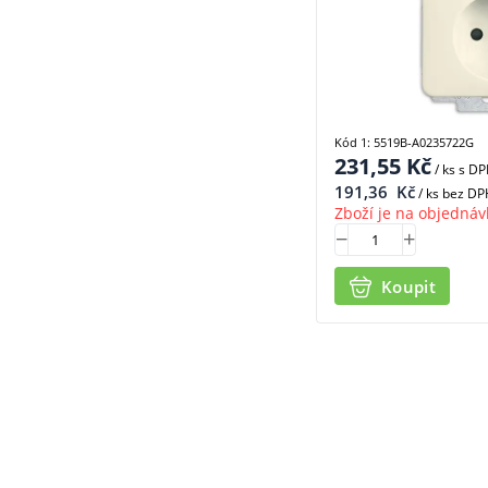
Kód 1: 5519B-A0235722G
231,55
Kč
/ ks
s D
191,36
Kč
/ ks bez DP
Zboží je na objednáv
Koupit