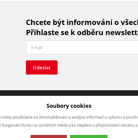
Chcete být informováni o vše
Přihlaste se k odběru newslett
Odeslat
Soubory cookies
O FIRMĚ
NAPIŠTE NÁM
cookie používáme ke shromažďování a analýze informací o výkonu a použív
O nás
Chcete nám něco sdělit o našic
ní fungování funkcí ze sociálních médií a ke zlepšení a přizpůsobení obsahu a
Kontakty
produktech nebo e-shopu?
Neváhejte napsat.