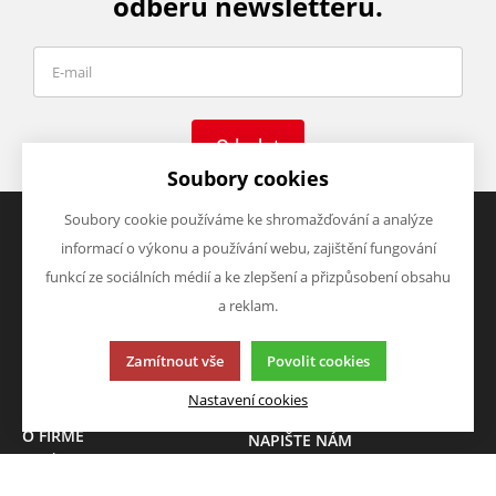
odběru newsletteru.
Odeslat
Soubory cookies
Soubory cookie používáme ke shromažďování a analýze
informací o výkonu a používání webu, zajištění fungování
VŠE O NÁKUPU
VÝHODY A SLEVY
funkcí ze sociálních médií a ke zlepšení a přizpůsobení obsahu
Obchodní podmínky
Zboží v akci
a reklam.
Doprava a platba
Zboží novinky
Vrácení zboží
Zboží výprodej
Zamítnout vše
Povolit cookies
Zásady zpracování osobních
údajů (GDPR)
Nastavení cookies
O FIRMĚ
NAPIŠTE NÁM
O nás
Chcete nám něco sdělit o
Kontakty