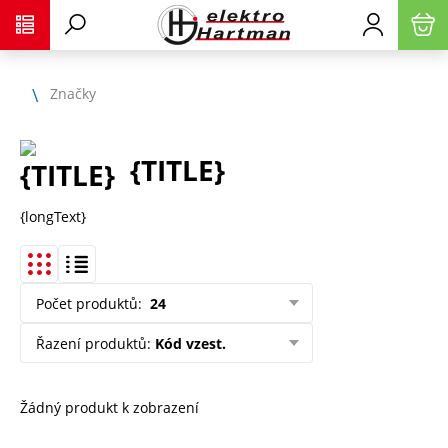
Značky
{TITLE}
{longText}
Počet produktů
:
24
Řazení produktů
:
Kód vzest.
Žádný produkt k zobrazení