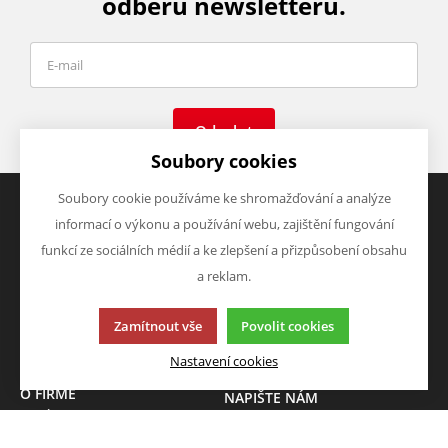
odběru newsletteru.
Odeslat
Soubory cookies
Soubory cookie používáme ke shromažďování a analýze
informací o výkonu a používání webu, zajištění fungování
VŠE O NÁKUPU
VÝHODY A SLEVY
funkcí ze sociálních médií a ke zlepšení a přizpůsobení obsahu
Obchodní podmínky
Zboží v akci
a reklam.
Doprava a platba
Zboží novinky
Vrácení zboží
Zboží výprodej
Zamítnout vše
Povolit cookies
Zásady zpracování osobních
údajů (GDPR)
Nastavení cookies
O FIRMĚ
NAPIŠTE NÁM
O nás
Chcete nám něco sdělit o
Kontakty