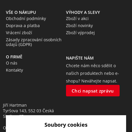
VŠE O NÁKUPU
VÝHODY A SLEVY
Obchodní podmínky
Zboží v akci
Doprava a platba
Zboží novinky
Vrácení zboží
Zboží výprodej
Zásady zpracování osobních
údajů (GDPR)
O FIRMĚ
NAPIŠTE NÁM
O nás
Chcete nám něco sdělit o
Kontakty
našich produktech nebo e-
shopu? Neváhejte napsat.
Chci napsat zprávu
Jiří Hartman
Tyršova 143, 552 03 Česká
Skalice, CZ
Soubory cookies
Obchodní rejstřík vedený u