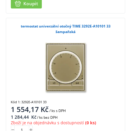
Koupit
termostat univerzální otočný TIME 3292E-A10101 33
šampaňská
Kód 1: 3292E-A10101 33
1 554,17
Kč
/ ks
s DPH
1 284,44
Kč
/ ks bez DPH
Zboží je na objednávku s dostupností
(0 ks)