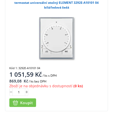
termostat univerzální otočný ELEMENT 3292E-A10101 04
bílá/ledová šedá
Kód 1: 3292E-A10101 04
1 051,59
Kč
/ ks
s DPH
869,08
Kč
/ ks bez DPH
Zboží je na objednávku s dostupností
(0 ks)
Koupit