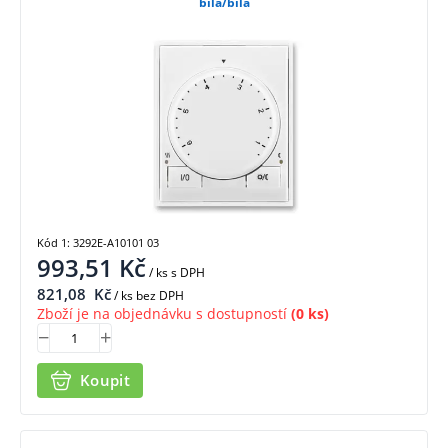
bílá/bílá
Kód 1: 3292E-A10101 03
993,51
Kč
/ ks
s DPH
821,08
Kč
/ ks bez DPH
Zboží je na objednávku s dostupností
(0 ks)
Koupit