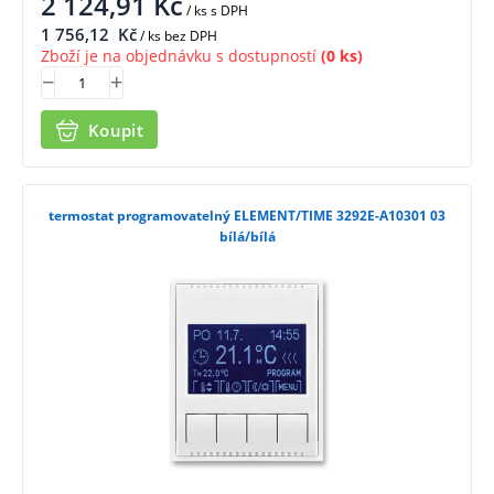
2 124,91
Kč
/ ks
s DPH
1 756,12
Kč
/ ks bez DPH
Zboží je na objednávku s dostupností
(0 ks)
Koupit
termostat programovatelný ELEMENT/TIME 3292E-A10301 03
bílá/bílá