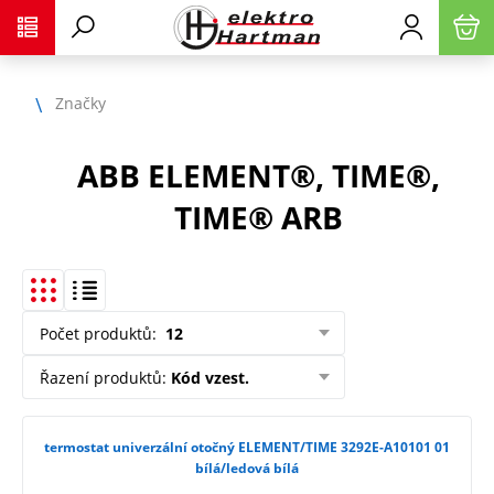
Značky
ABB ELEMENT®, TIME®,
TIME® ARB
Počet produktů
:
12
Řazení produktů
:
Kód vzest.
termostat univerzální otočný ELEMENT/TIME 3292E-A10101 01
bílá/ledová bílá