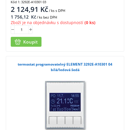
Kód 1: 3292E-A10301 03
2 124,91
Kč
/ ks
s DPH
1 756,12
Kč
/ ks bez DPH
Zboží je na objednávku s dostupností
(0 ks)
Koupit
termostat programovatelný ELEMENT 3292E-A10301 04
bílá/ledová šedá