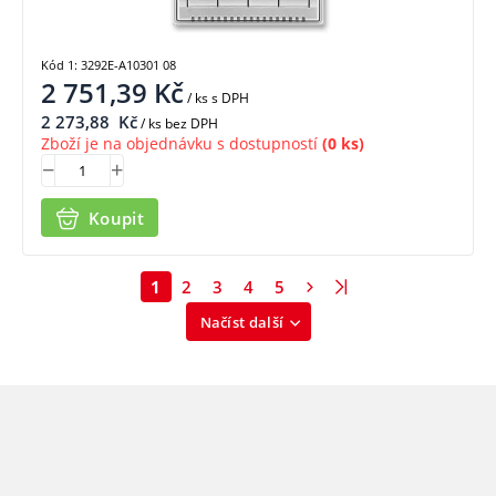
Kód 1: 3292E-A10301 08
2 751,39
Kč
/ ks
s DPH
2 273,88
Kč
/ ks bez DPH
Zboží je na objednávku s dostupností
(0 ks)
Koupit
1
2
3
4
5
Načíst další