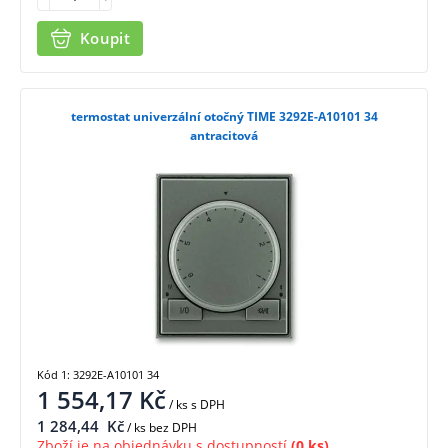
Koupit
termostat univerzální otočný TIME 3292E-A10101 34
antracitová
Kód 1: 3292E-A10101 34
1 554,17
Kč
/ ks
s DPH
1 284,44
Kč
/ ks bez DPH
Zboží je na objednávku s dostupností
(0 ks)