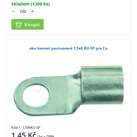
Skladem
(1200 ks)
Koupit
oko lisovací pocínované 1,5x6 KU-SP pro Cu
Kód 1: 1,5X6KU-SP
1,45
Kč
/ ks
s DPH