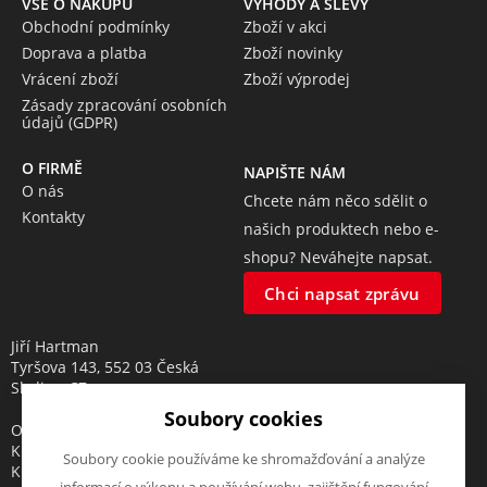
VŠE O NÁKUPU
VÝHODY A SLEVY
Obchodní podmínky
Zboží v akci
Doprava a platba
Zboží novinky
Vrácení zboží
Zboží výprodej
Zásady zpracování osobních
údajů (GDPR)
O FIRMĚ
NAPIŠTE NÁM
O nás
Chcete nám něco sdělit o
Kontakty
našich produktech nebo e-
shopu? Neváhejte napsat.
Chci napsat zprávu
Jiří Hartman
Tyršova 143, 552 03 Česká
Skalice, CZ
Soubory cookies
Obchodní rejstřík vedený u
Krajského soudu v Hradci
Soubory cookie používáme ke shromažďování a analýze
Králové, oddíl A, vložka 18553