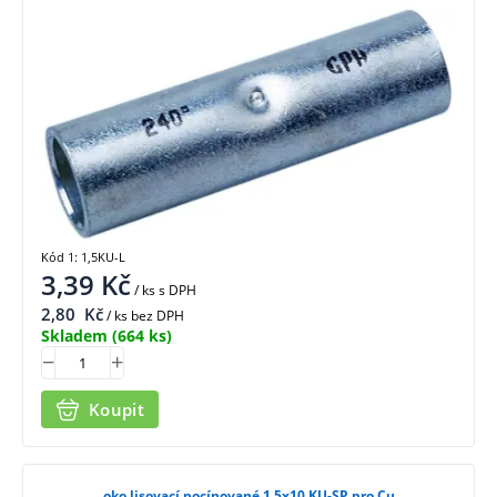
Kód 1: 1,5KU-L
3,39
Kč
/ ks
s DPH
2,80
Kč
/ ks bez DPH
Skladem
(664 ks)
Koupit
oko lisovací pocínované 1,5x10 KU-SP pro Cu