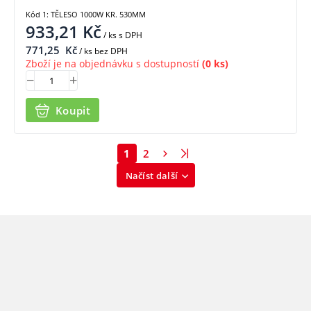
Kód 1: TĚLESO 1000W KR. 530MM
933,21
Kč
/ ks
s DPH
771,25
Kč
/ ks bez DPH
Zboží je na objednávku s dostupností
(0 ks)
Koupit
1
2
Načíst další