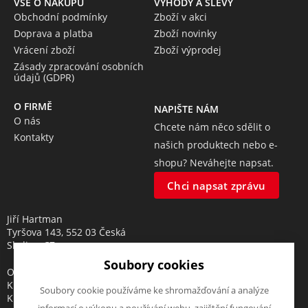
VŠE O NÁKUPU
VÝHODY A SLEVY
Obchodní podmínky
Zboží v akci
Doprava a platba
Zboží novinky
Vrácení zboží
Zboží výprodej
Zásady zpracování osobních
údajů (GDPR)
O FIRMĚ
NAPIŠTE NÁM
O nás
Chcete nám něco sdělit o
Kontakty
našich produktech nebo e-
shopu? Neváhejte napsat.
Chci napsat zprávu
Jiří Hartman
Tyršova 143, 552 03 Česká
Skalice, CZ
Soubory cookies
Obchodní rejstřík vedený u
Krajského soudu v Hradci
Soubory cookie používáme ke shromažďování a analýze
Králové, oddíl A, vložka 18553