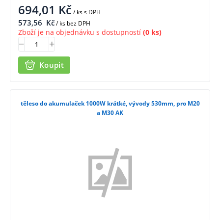
694,01
Kč
/ ks
s DPH
573,56
Kč
/ ks bez DPH
Zboží je na objednávku s dostupností
(0 ks)
Koupit
těleso do akumulaček 1000W krátké, vývody 530mm, pro M20
a M30 AK