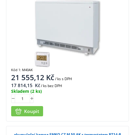
Kód 1: M40AK
21 555,12
Kč
/ ks
s DPH
17 814,15
Kč
/ ks bez DPH
Skladem
(2 ks)
Koupit
akumulační kamna EMKO CZ M 50 AK s termostatem PT14-P