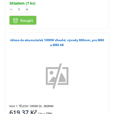
Skladem
(7 ks)
Koupit
těleso do akumulaček 1000W dlouhé, vývody 860mm, pro M60
a M80 AK
Kód 1: TĚLESO 1000W DL. 860MM
619,37
Kč
/ ks
s DPH