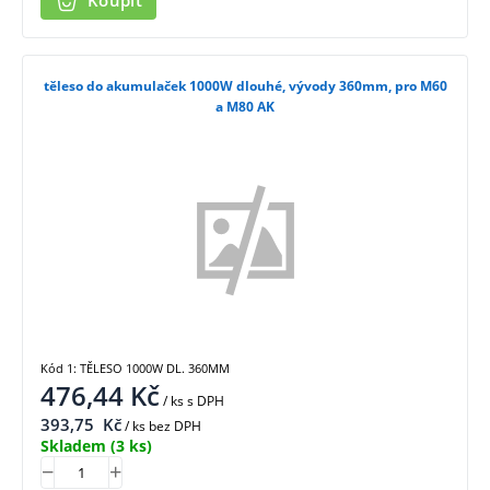
Koupit
těleso do akumulaček 1000W dlouhé, vývody 360mm, pro M60
a M80 AK
Kód 1: TĚLESO 1000W DL. 360MM
476,44
Kč
/ ks
s DPH
393,75
Kč
/ ks bez DPH
Skladem
(3 ks)