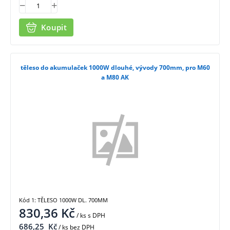
Koupit
těleso do akumulaček 1000W dlouhé, vývody 700mm, pro M60
a M80 AK
Kód 1: TĚLESO 1000W DL. 700MM
830,36
Kč
/ ks
s DPH
686,25
Kč
/ ks bez DPH