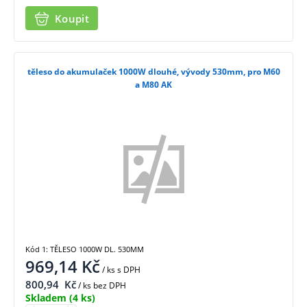
Koupit
těleso do akumulaček 1000W dlouhé, vývody 530mm, pro M60
a M80 AK
Kód 1: TĚLESO 1000W DL. 530MM
969,14
Kč
/ ks
s DPH
800,94
Kč
/ ks bez DPH
Skladem
(4 ks)