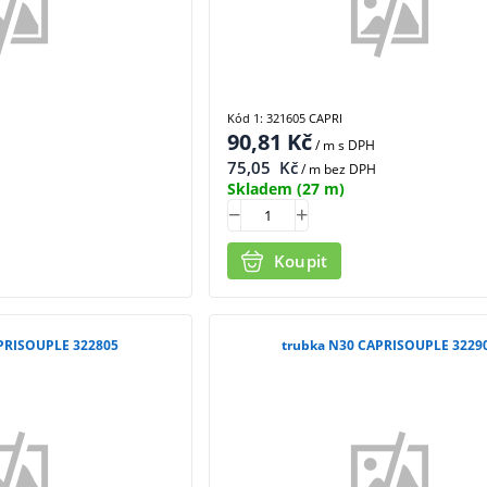
Kód 1: 321605 CAPRI
90,81
Kč
/ m
s DPH
75,05
Kč
/ m bez DPH
Skladem
(27 m)
Koupit
PRISOUPLE 322805
trubka N30 CAPRISOUPLE 3229