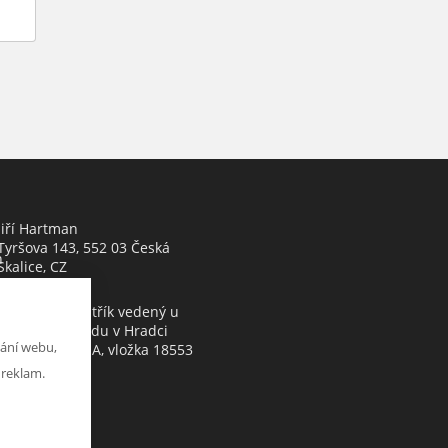
Jiří Hartman
Tyršova 143, 552 03 Česká
h
Skalice, CZ
Obchodní rejstřík vedený u
Krajského soudu v Hradci
ání webu,
Králové, oddíl A, vložka 18553
 reklam.