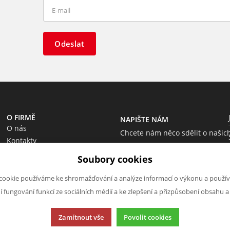
Odeslat
O FIRMĚ
NAPIŠTE NÁM
O nás
Chcete nám něco sdělit o našic
Kontakty
produktech nebo e-shopu?
Soubory cookies
Neváhejte napsat.
Chci napsat zprávu
cookie používáme ke shromažďování a analýze informací o výkonu a použív
ní fungování funkcí ze sociálních médií a ke zlepšení a přizpůsobení obsahu a
Zamítnout vše
Povolit cookies