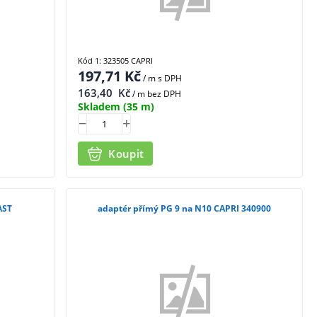
Kód 1: 323505 CAPRI
197,71
Kč
/ m
s DPH
163,40
Kč
/ m bez DPH
Skladem
(35 m)
Koupit
AST
adaptér přímý PG 9 na N10 CAPRI 340900