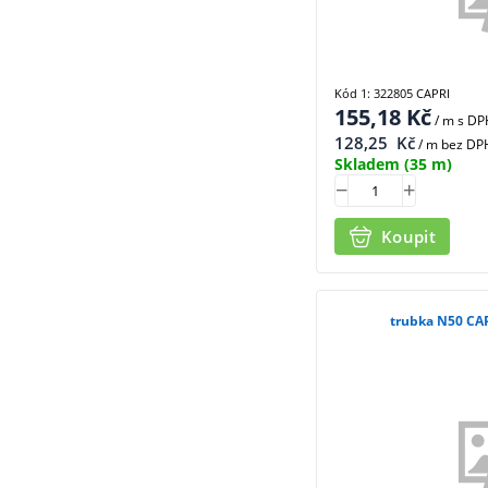
Kód 1: 322805 CAPRI
155,18
Kč
/ m
s DP
128,25
Kč
/ m bez DP
Skladem
(35 m)
Koupit
trubka N50 CA