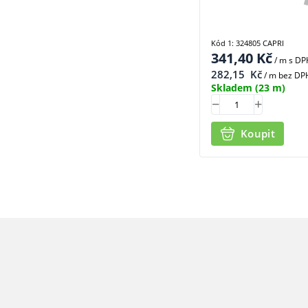
Kód 1: 324805 CAPRI
341,40
Kč
/ m
s DP
282,15
Kč
/ m bez DP
Skladem
(23 m)
Koupit