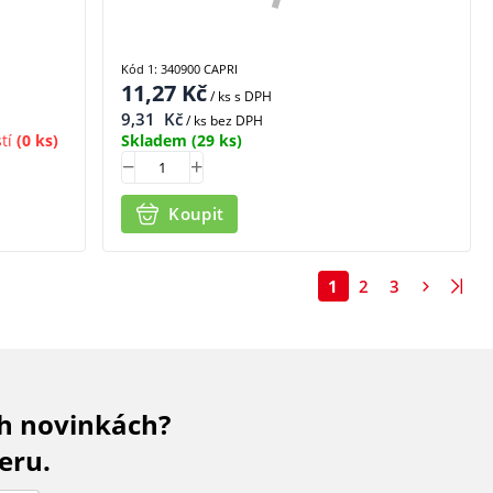
Kód 1: 340900 CAPRI
11,27
Kč
/ ks
s DPH
9,31
Kč
/ ks bez DPH
tí
(0 ks)
Skladem
(29 ks)
Koupit
1
2
3
ch novinkách?
eru.