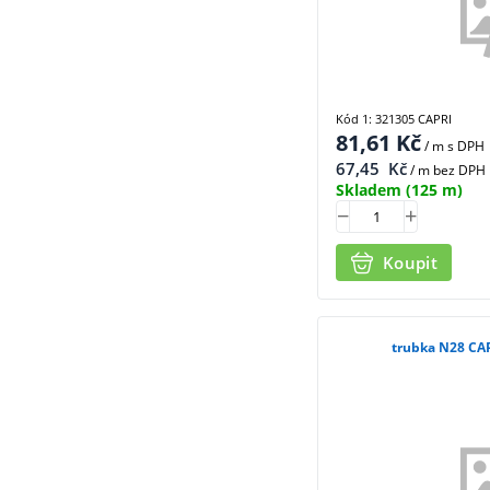
Kód 1: 321305 CAPRI
81,61
Kč
/ m
s DPH
67,45
Kč
/ m bez DPH
Skladem
(125 m)
Koupit
trubka N28 CA