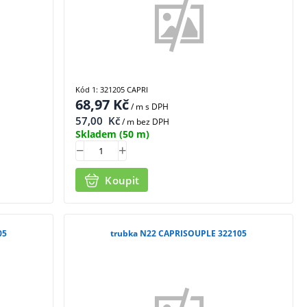
Kód 1: 321205 CAPRI
68,97
Kč
/ m
s DPH
57,00
Kč
/ m bez DPH
Skladem
(50 m)
Koupit
05
trubka N22 CAPRISOUPLE 322105