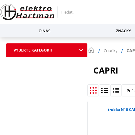
O NÁS
ZNAČKY
VYBERTE KATEGORII
Značky
CAP
CAPRI
Poč
trubka N10 CA