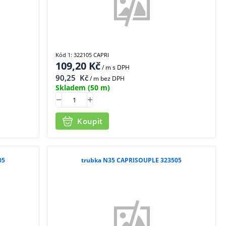
Kód 1: 322105 CAPRI
109,20
Kč
/ m
s DPH
90,25
Kč
/ m bez DPH
Skladem
(50 m)
Koupit
05
trubka N35 CAPRISOUPLE 323505