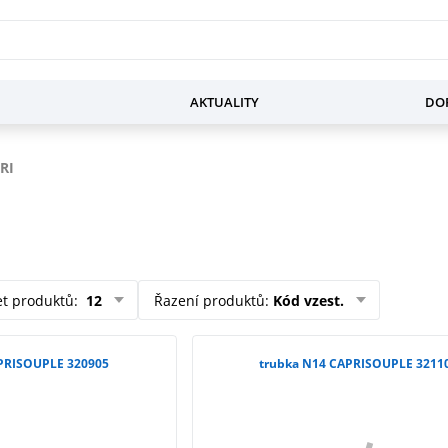
AKTUALITY
DOP
RI
et produktů
:
12
Řazení produktů
:
Kód vzest.
PRISOUPLE 320905
trubka N14 CAPRISOUPLE 3211