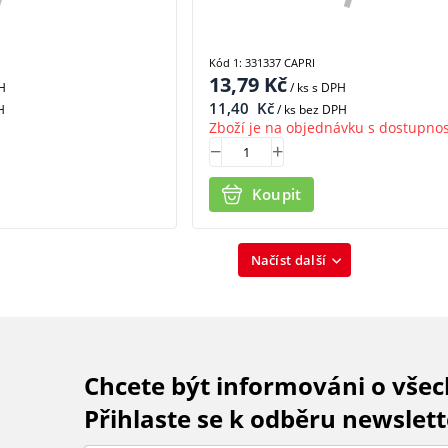
Kód 1: 331337 CAPRI
13,79
Kč
H
/ ks
s DPH
11,40
Kč
H
/ ks bez DPH
Zboží je na objednávku s dostupnos
Koupit
Načíst další
Chcete být informováni o vše
Přihlaste se k odběru newslett