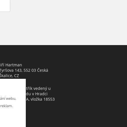
Jiří Hartman
Tyršova 143, 552 03 Česká
h
Skalice, CZ
Obchodní rejstřík vedený u
Krajského soudu v Hradci
ání webu,
Králové, oddíl A, vložka 18553
 reklam.