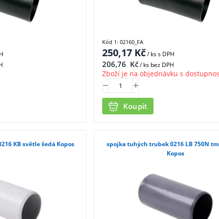
Kód 1: 02160_FA
250,17
Kč
PH
/ ks
s DPH
206,76
Kč
H
/ ks bez DPH
Zboží je na objednávku s dostupnos
Koupit
0216 KB světle šedá Kopos
spojka tuhých trubek 0216 LB 750N t
Kopos