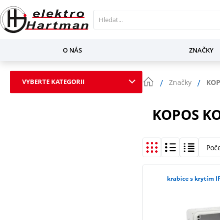
O NÁS
ZNAČKY
VYBERTE KATEGORII
Značky
KOP
KOPOS K
Poč
krabice s krytím 