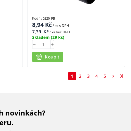
Kód 1: 0220_FB
8,94
Kč
/ ks
s DPH
7,39
Kč
/ ks bez DPH
Skladem
(29 ks)
Koupit
1
2
3
4
5
ch novinkách?
eru.