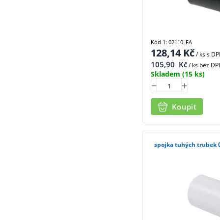
Kód 1: 02110_FA
128,14
Kč
/ ks
s D
105,90
Kč
/ ks bez DP
Skladem
(15 ks)
Koupit
spojka tuhých trubek 