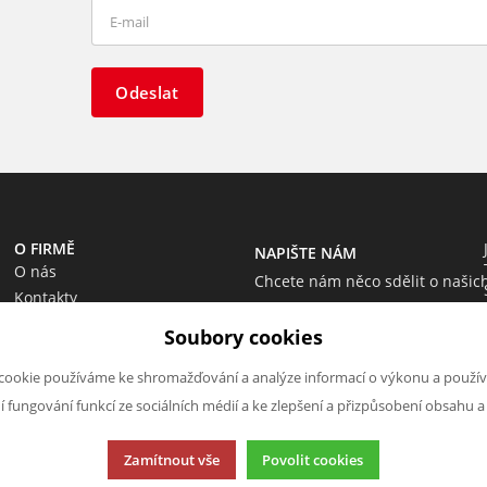
Odeslat
O FIRMĚ
NAPIŠTE NÁM
O nás
Chcete nám něco sdělit o našic
Kontakty
produktech nebo e-shopu?
Soubory cookies
Neváhejte napsat.
Chci napsat zprávu
cookie používáme ke shromažďování a analýze informací o výkonu a použív
ní fungování funkcí ze sociálních médií a ke zlepšení a přizpůsobení obsahu a
Zamítnout vše
Povolit cookies