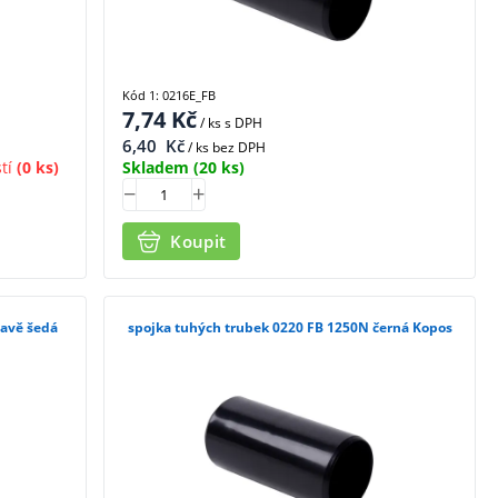
Kód 1: 0216E_FB
7,74
Kč
/ ks
s DPH
6,40
Kč
/ ks bez DPH
tí
(0 ks)
Skladem
(20 ks)
Koupit
mavě šedá
spojka tuhých trubek 0220 FB 1250N černá Kopos