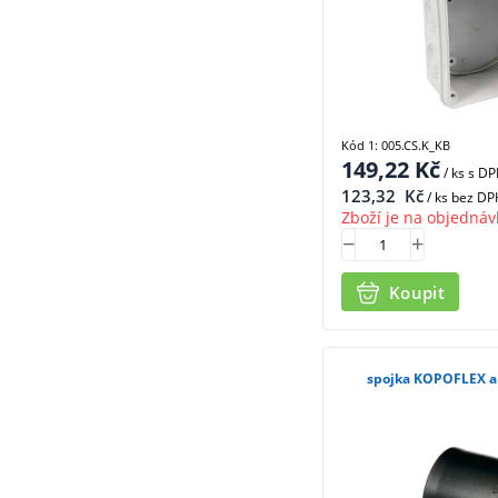
Kód 1: 005.CS.K_KB
149,22
Kč
/ ks
s D
123,32
Kč
/ ks bez DP
Zboží je na objednáv
Koupit
spojka KOPOFLEX a