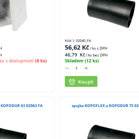
Kód 1: 02040_FA
56,62
Kč
PH
/ ks
s DPH
46,79
Kč
H
/ ks bez DPH
ku s dostupností
(0 ks)
Skladem
(12 ks)
Koupit
 KOPODUR 63 02063 FA
spojka KOPOFLEX a KOPODUR 75 02