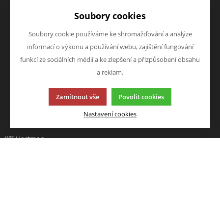
Doprava a platba
Zboží novinky
Soubory cookies
Vrácení zboží
Zboží výprodej
Zásady zpracování osobních
Soubory cookie používáme ke shromažďování a analýze
údajů (GDPR)
informací o výkonu a používání webu, zajištění fungování
O FIRMĚ
NAPIŠTE NÁM
funkcí ze sociálních médií a ke zlepšení a přizpůsobení obsahu
O nás
Chcete nám něco sdělit o
a reklam.
Kontakty
našich produktech nebo e-
Zamítnout vše
Povolit cookies
shopu? Neváhejte napsat.
Chci napsat zprávu
Nastavení cookies
Jiří Hartman
Tyršova 143, 552 03 Česká
Skalice, CZ
Obchodní rejstřík vedený u
Krajského soudu v Hradci
Králové, oddíl A, vložka 18553