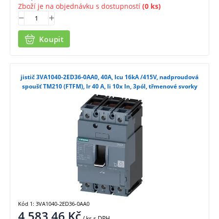
Zboží je na objednávku s dostupností
(0 ks)
Koupit
jistič 3VA1040-2ED36-0AA0, 40A, Icu 16kA /415V, nadproudová
spoušť TM210 (FTFM), Ir 40 A, Ii 10x In, 3pól, třmenové svorky
Kód 1: 3VA1040-2ED36-0AA0
4 583,46
Kč
/ ks
s DPH