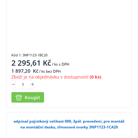
Kód 1: 3NP1123-1BC20
2 295,61
Kč
/ ks
s DPH
1 897,20
Kč
/ ks bez DPH
Zboží je na objednávku s dostupností
(0 ks)
Koupit
odpínač pojistkový velikost 000, 3pól. provedení, pro montáž
na montážní desku, třmenové svorky 3NP1123-1CA20