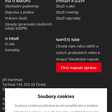
VŠE O NÁKUPU
VÝHODY A SLEVY
Obchodní podmínky
Zboží v akci
Doprava a platba
Zboží novinky
Vrácení zboží
Zboží výprodej
Zásady zpracování osobních
údajů (GDPR)
O FIRMĚ
NAPIŠTE NÁM
O nás
Chcete nám něco sdělit o
Kontakty
našich produktech nebo e-
shopu? Neváhejte napsat.
Chci napsat zprávu
Jiří Hartman
Tyršova 143, 552 03 Česká
Skalice, CZ
Soubory cookies
Obchodní rejstřík vedený u
Krajského soudu v Hradci
Soubory cookie používáme ke shromažďování a analýze
Králové, oddíl A, vložka 18553