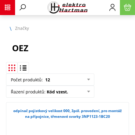
Značky
OEZ
Počet produktů
:
12
Řazení produktů
:
Kód vzest.
odpínač pojistkový velikost 000, 3pól. provedení, pro montáž
na přípojnice, třmenové svorky 3NP1123-1BC20