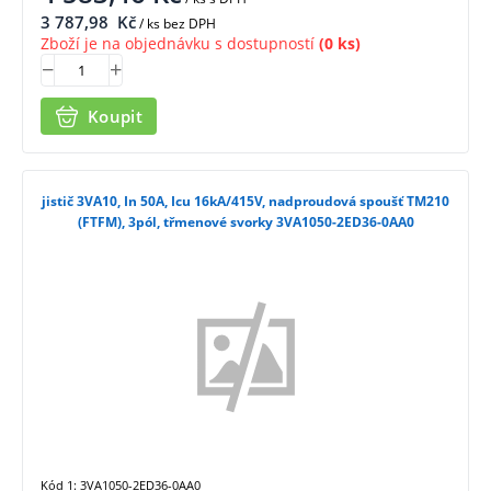
3 787,98
Kč
/ ks bez DPH
Zboží je na objednávku s dostupností
(0 ks)
Koupit
jistič 3VA10, In 50A, Icu 16kA/415V, nadproudová spoušť TM210
(FTFM), 3pól, třmenové svorky 3VA1050-2ED36-0AA0
Kód 1: 3VA1050-2ED36-0AA0