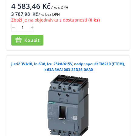
4 583,46
Kč
/ ks
s DPH
3 787,98
Kč
/ ks bez DPH
Zboží je na objednávku s dostupností
(0 ks)
Koupit
jistič 3VA10, In 63A, Icu 25kA/415V, nadpr.spoušť TM210 (FTFM),
Ir 63A 3VA1063-3ED36-0AA0