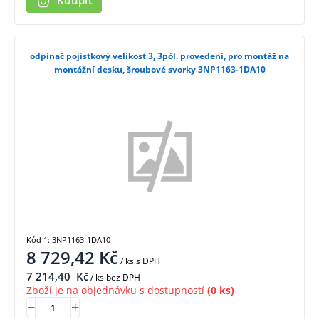
Koupit
odpínač pojistkový velikost 3, 3pól. provedení, pro montáž na
montážní desku, šroubové svorky 3NP1163-1DA10
Kód 1: 3NP1163-1DA10
8 729,42
Kč
/ ks
s DPH
7 214,40
Kč
/ ks bez DPH
Zboží je na objednávku s dostupností
(0 ks)