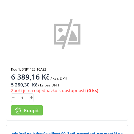
1CA22
Kód 1: 3NP1123-1CA22
6 389,16
Kč
/ ks
s DPH
5 280,30
Kč
/ ks bez DPH
Zboží je na objednávku s dostupností
(0 ks)
Koupit
odpínač pojistkový velikost 00, 3pól. provedení, pro montáž na