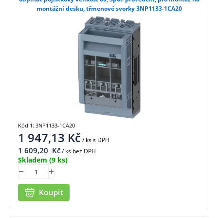
montážní desku, třmenové svorky 3NP1133-1CA20
Kód 1: 3NP1133-1CA20
1 947,13
Kč
/ ks
s DPH
1 609,20
Kč
/ ks bez DPH
Skladem
(9 ks)
Koupit