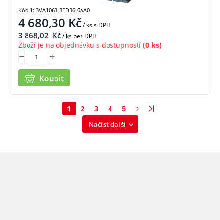
Kód 1: 3VA1063-3ED36-0AA0
4 680,30
Kč
/ ks
s DPH
3 868,02
Kč
/ ks bez DPH
Zboží je na objednávku s dostupností
(0 ks)
Koupit
1
2
3
4
5
Načíst další