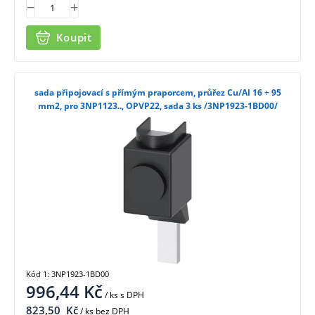
Koupit
sada připojovací s přímým praporcem, průřez Cu/Al 16 ÷ 95
mm2, pro 3NP1123.., OPVP22, sada 3 ks /3NP1923-1BD00/
Kód 1: 3NP1923-1BD00
996,44
Kč
/ ks
s DPH
823,50
Kč
/ ks bez DPH