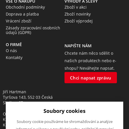
VŠE O NÁKUPU
VÝHODY A SLEVY
Obchodní podmínky
Zboží v akci
Doprava a platba
Zboží novinky
Vrácení zboží
Zboží výprodej
Zásady zpracování osobních
údajů (GDPR)
O FIRMĚ
NAPIŠTE NÁM
O nás
Chcete nám něco sdělit o
Kontakty
našich produktech nebo e-
shopu? Neváhejte napsat.
Chci napsat zprávu
Jiří Hartman
Tyršova 143, 552 03 Česká
Skalice, CZ
Soubory cookies
Obchodní rejstřík vedený u
Krajského soudu v Hradci
Soubory cookie používáme ke shromažďování a analýze
Králové, oddíl A, vložka 18553