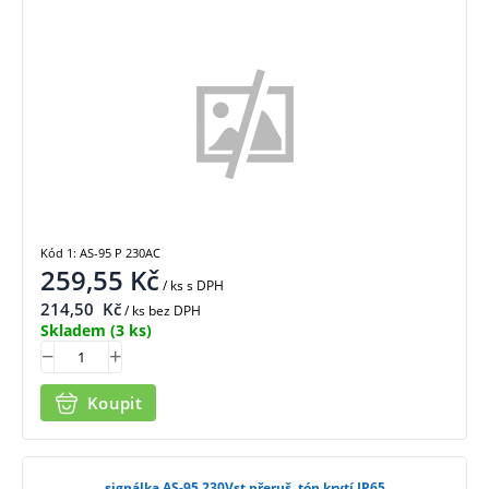
Kód 1: AS-95 P 230AC
259,55
Kč
/ ks
s DPH
214,50
Kč
/ ks bez DPH
Skladem
(3 ks)
Koupit
signálka AS-95 230Vst přeruš. tón krytí IP65