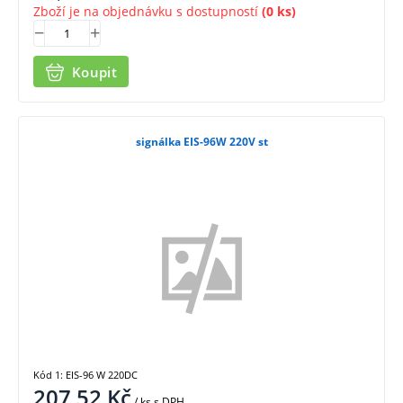
Zboží je na objednávku s dostupností
(0 ks)
Koupit
signálka EIS-96W 220V st
Kód 1: EIS-96 W 220DC
207,52
Kč
/ ks
s DPH