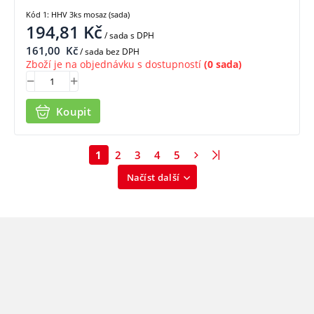
Kód 1: HHV 3ks mosaz (sada)
194,81
Kč
/ sada
s DPH
161,00
Kč
/ sada bez DPH
Zboží je na objednávku s dostupností
(0 sada)
Koupit
1
2
3
4
5
Načíst další