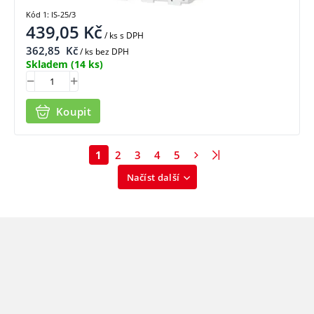
Kód 1: IS-25/3
439,05
Kč
/ ks
s DPH
362,85
Kč
/ ks bez DPH
Skladem
(14 ks)
Koupit
1
2
3
4
5
Načíst další