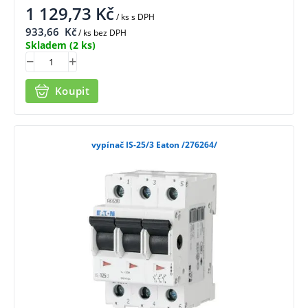
1 129,73
Kč
/ ks
s DPH
933,66
Kč
/ ks bez DPH
Skladem
(2 ks)
Koupit
vypínač IS-25/3 Eaton /276264/