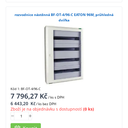
rozvodnice nástěnná BF-OT-4/96-C EATON 96M, průhledná
dvířka
Kód 1: BF-OT-4/96-C
7 796,27
Kč
/ ks
s DPH
6 443,20
Kč
/ ks bez DPH
Zboží je na objednávku s dostupností
(0 ks)