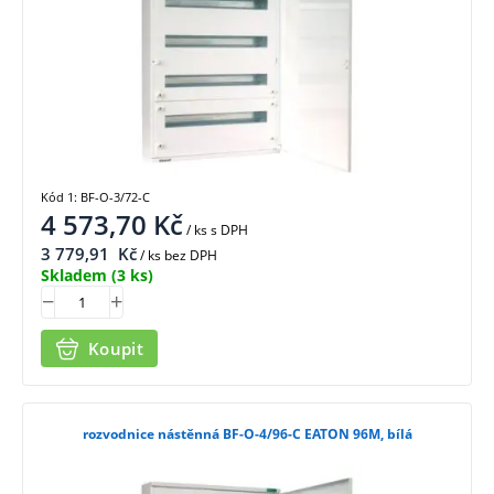
Kód 1: BF-O-3/72-C
4 573,70
Kč
/ ks
s DPH
3 779,91
Kč
/ ks bez DPH
Skladem
(3 ks)
Koupit
rozvodnice nástěnná BF-O-4/96-C EATON 96M, bílá