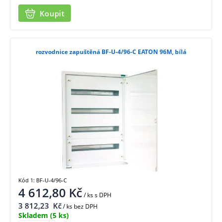
Koupit
rozvodnice zapuštěná BF-U-4/96-C EATON 96M, bílá
Kód 1: BF-U-4/96-C
4 612,80
Kč
/ ks
s DPH
3 812,23
Kč
/ ks bez DPH
Skladem
(5 ks)