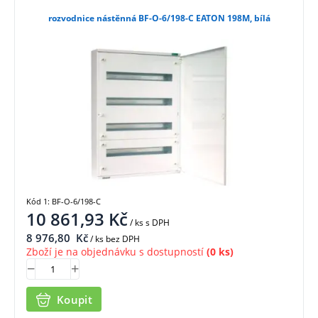
rozvodnice nástěnná BF-O-6/198-C EATON 198M, bílá
Kód 1: BF-O-6/198-C
10 861,93
Kč
/ ks
s DPH
8 976,80
Kč
/ ks bez DPH
Zboží je na objednávku s dostupností
(0 ks)
Koupit