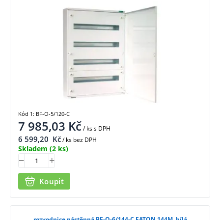
Kód 1: BF-O-5/120-C
7 985,03
Kč
/ ks
s DPH
6 599,20
Kč
/ ks bez DPH
Skladem
(2 ks)
Koupit
rozvodnice nástěnná BF-O-6/144-C EATON 144M, bílá