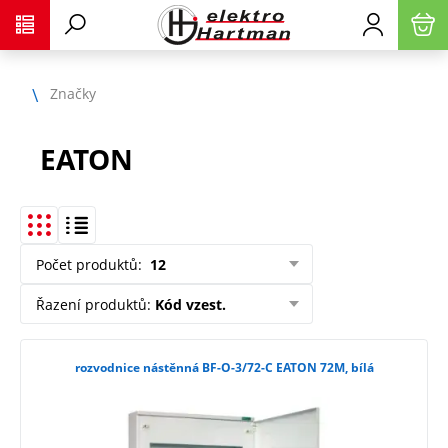
Značky
EATON
Počet produktů
:
12
Řazení produktů
:
Kód vzest.
rozvodnice nástěnná BF-O-3/72-C EATON 72M, bílá