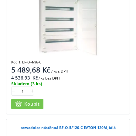
Kód 1: BF-O-4/96-C
5 489,68
Kč
/ ks
s DPH
4 536,93
Kč
/ ks bez DPH
Skladem
(3 ks)
Koupit
rozvodnice nástěnná BF-O-5/120-C EATON 120M, bílá