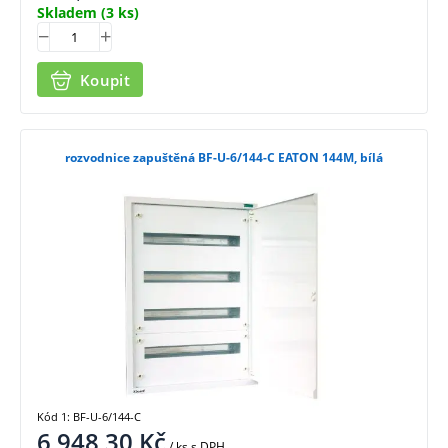
Skladem
(3 ks)
Koupit
rozvodnice zapuštěná BF-U-6/144-C EATON 144M, bílá
Kód 1: BF-U-6/144-C
6 948,30
Kč
/ ks
s DPH