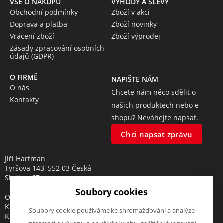
VŠE O NÁKUPU
VÝHODY A SLEVY
Obchodní podmínky
Zboží v akci
Doprava a platba
Zboží novinky
Vrácení zboží
Zboží výprodej
Zásady zpracování osobních
údajů (GDPR)
O FIRMĚ
NAPIŠTE NÁM
O nás
Chcete nám něco sdělit o
Kontakty
našich produktech nebo e-
shopu? Neváhejte napsat.
Chci napsat zprávu
Jiří Hartman
Tyršova 143, 552 03 Česká
Skalice, CZ
Soubory cookies
Obchodní rejstřík vedený u
Krajského soudu v Hradci
Soubory cookie používáme ke shromažďování a analýze
Králové, oddíl A, vložka 18553