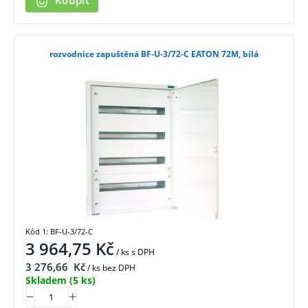
Koupit
rozvodnice zapuštěná BF-U-3/72-C EATON 72M, bílá
Kód 1: BF-U-3/72-C
3 964,75
Kč
/ ks
s DPH
3 276,66
Kč
/ ks bez DPH
Skladem
(5 ks)