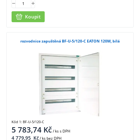
Koupit
rozvodnice zapuštěná BF-U-5/120-C EATON 120M, bílá
Kód 1: BF-U-5/120-C
5 783,74
Kč
/ ks
s DPH
4 779,95
Kč
/ ks bez DPH