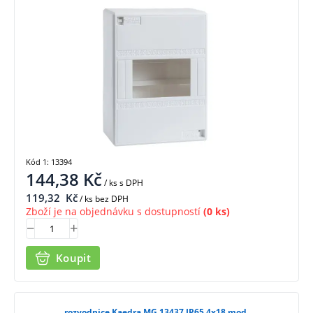
Kód 1: 13394
144,38
Kč
/ ks
s DPH
119,32
Kč
/ ks bez DPH
Zboží je na objednávku s dostupností
(0 ks)
Koupit
rozvodnice Kaedra MG 13437 IP65 4x18 mod.