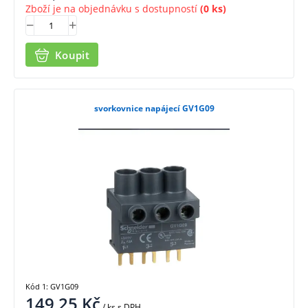
Zboží je na objednávku s dostupností
(0 ks)
Koupit
svorkovnice napájecí GV1G09
Kód 1: GV1G09
149,25
Kč
/ ks
s DPH