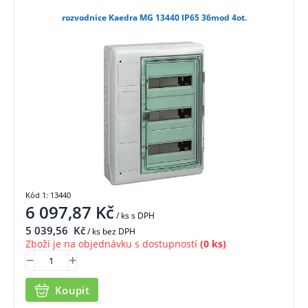
rozvodnice Kaedra MG 13440 IP65 36mod 4ot.
Kód 1: 13440
6 097,87
Kč
/ ks
s DPH
5 039,56
Kč
/ ks bez DPH
Zboží je na objednávku s dostupností
(0 ks)
Koupit