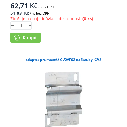
62,71
Kč
/ ks
s DPH
51,83
Kč
/ ks bez DPH
Zboží je na objednávku s dostupností
(0 ks)
Koupit
adaptér pro montáž GV2AF02 na šrouby, GV2