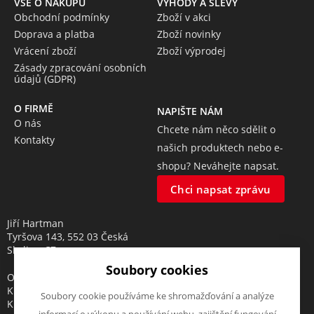
VŠE O NÁKUPU
VÝHODY A SLEVY
Obchodní podmínky
Zboží v akci
Doprava a platba
Zboží novinky
Vrácení zboží
Zboží výprodej
Zásady zpracování osobních
údajů (GDPR)
O FIRMĚ
NAPIŠTE NÁM
O nás
Chcete nám něco sdělit o
Kontakty
našich produktech nebo e-
shopu? Neváhejte napsat.
Chci napsat zprávu
Jiří Hartman
Tyršova 143, 552 03 Česká
Skalice, CZ
Soubory cookies
Obchodní rejstřík vedený u
Krajského soudu v Hradci
Soubory cookie používáme ke shromažďování a analýze
Králové, oddíl A, vložka 18553