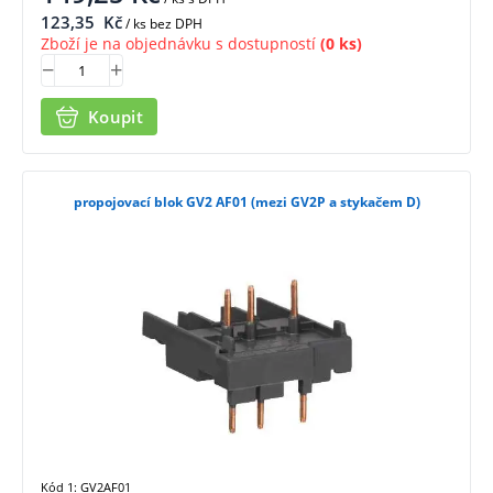
123,35
Kč
/ ks bez DPH
Zboží je na objednávku s dostupností
(0 ks)
Koupit
propojovací blok GV2 AF01 (mezi GV2P a stykačem D)
Kód 1: GV2AF01