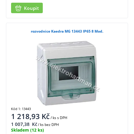
Koupit
rozvodnice Kaedra MG 13443 IP65 8 Mod.
Kód 1: 13443
1 218,93
Kč
/ ks
s DPH
1 007,38
Kč
/ ks bez DPH
Skladem
(12 ks)