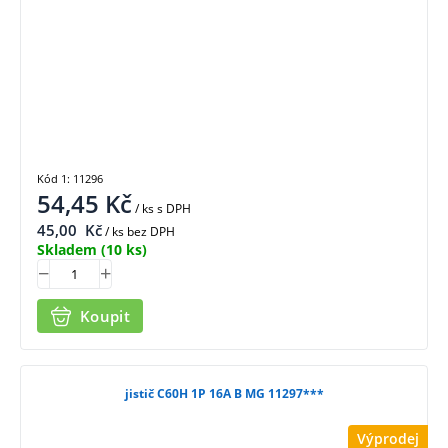
Kód 1: 11296
54,45
Kč
/ ks
s DPH
45,00
Kč
/ ks bez DPH
Skladem
(10 ks)
Koupit
jistič C60H 1P 16A B MG 11297***
Výprodej