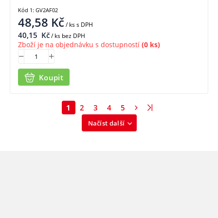
Kód 1: GV2AF02
48,58
Kč
/ ks
s DPH
40,15
Kč
/ ks bez DPH
Zboží je na objednávku s dostupností
(0 ks)
Koupit
1
2
3
4
5
Načíst další