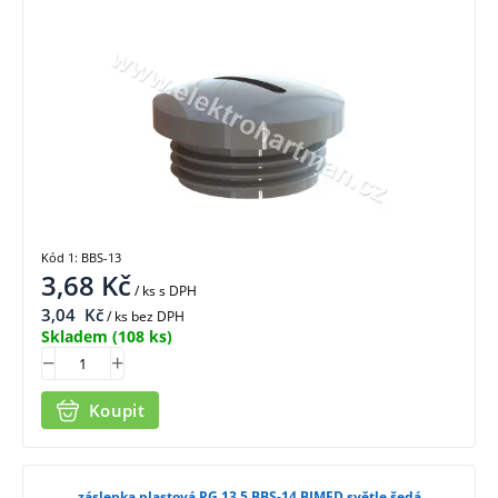
Kód 1: BBS-13
3,68
Kč
/ ks
s DPH
3,04
Kč
/ ks bez DPH
Skladem
(108 ks)
Koupit
záslepka plastová PG 13,5 BBS-14 BIMED světle šedá