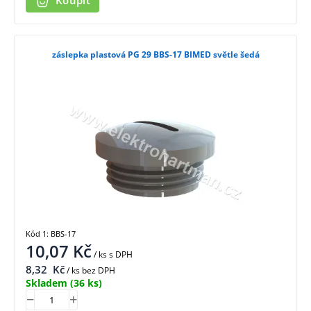
Koupit
záslepka plastová PG 29 BBS-17 BIMED světle šedá
Kód 1: BBS-17
10,07
Kč
/ ks
s DPH
8,32
Kč
/ ks bez DPH
Skladem
(36 ks)