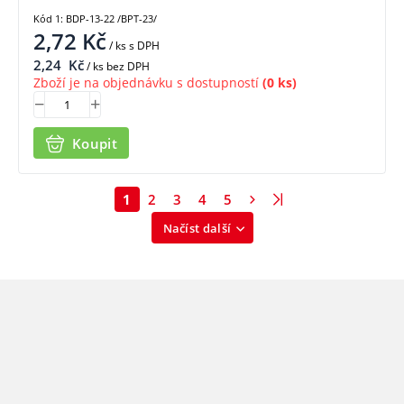
Kód 1: BDP-13-22 /BPT-23/
2,72
Kč
/ ks
s DPH
2,24
Kč
/ ks bez DPH
Zboží je na objednávku s dostupností
(0 ks)
Koupit
1
2
3
4
5
Načíst další