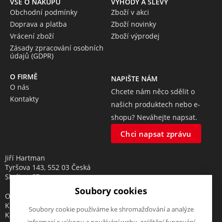
VŠE O NÁKUPU
VÝHODY A SLEVY
Obchodní podmínky
Zboží v akci
Doprava a platba
Zboží novinky
Vrácení zboží
Zboží výprodej
Zásady zpracování osobních
údajů (GDPR)
O FIRMĚ
NAPIŠTE NÁM
O nás
Chcete nám něco sdělit o
Kontakty
našich produktech nebo e-
shopu? Neváhejte napsat.
Chci napsat zprávu
Jiří Hartman
Tyršova 143, 552 03 Česká
Skalice, CZ
Soubory cookies
Obchodní rejstřík vedený u
Krajského soudu v Hradci
Soubory cookie používáme ke shromažďování a analýze
Králové, oddíl A, vložka 18553