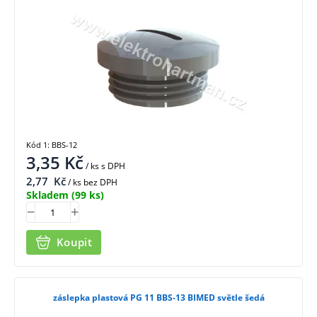
Kód 1: BBS-12
3,35
Kč
/ ks
s DPH
2,77
Kč
/ ks bez DPH
Skladem
(99 ks)
Koupit
záslepka plastová PG 11 BBS-13 BIMED světle šedá