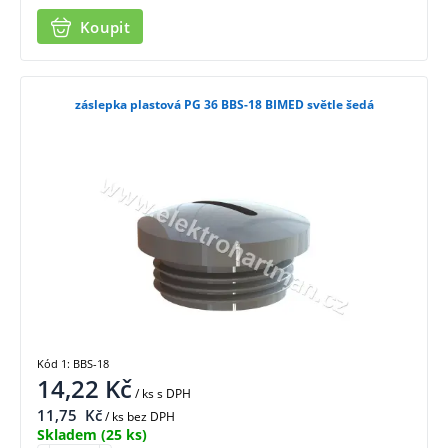
Koupit
záslepka plastová PG 36 BBS-18 BIMED světle šedá
Kód 1: BBS-18
14,22
Kč
/ ks
s DPH
11,75
Kč
/ ks bez DPH
Skladem
(25 ks)