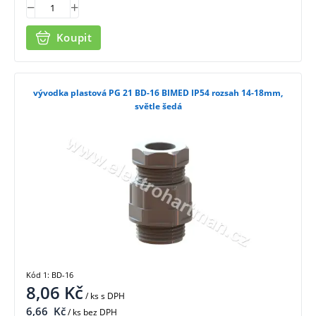
Koupit
vývodka plastová PG 21 BD-16 BIMED IP54 rozsah 14-18mm,
světle šedá
Kód 1: BD-16
8,06
Kč
/ ks
s DPH
6,66
Kč
/ ks bez DPH